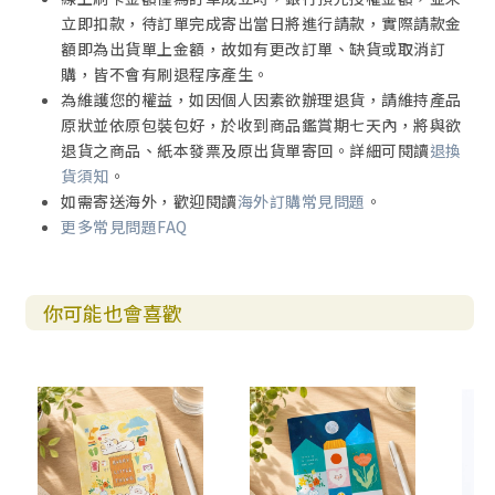
立即扣款，待訂單完成寄出當日將進行請款，實際請款金
額即為出貨單上金額，故如有更改訂單、缺貨或取消訂
購，皆不會有刷退程序產生。
為維護您的權益，如因個人因素欲辦理退貨，請維持產品
原狀並依原包裝包好，於收到商品鑑賞期七天內，將與欲
退貨之商品、紙本發票及原出貨單寄回。詳細可閱讀
退換
貨須知
。
如需寄送海外，歡迎閱讀
海外訂購常見問題
。
更多常見問題FAQ
你可能也會喜歡