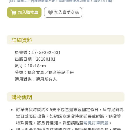
(可訂購商品，若庫存數量不足，將於結帳後為您進貨，請安心訂購)
加入購物車
加入喜愛商品
詳細資料
原書號：17-GF392-001
出版日期：20180101
尺寸：10x18cm
分類：福音文具／福音筆記手冊
適用對象：適用所有人
購物說明
訂單備貨時間約3-5天不包含週末及國定假日，庫存足夠為
當日或隔日出貨，如遇廠商調貨時間延長或絕版、缺貨等
特殊情況，將另行通知。詳細請點選
常見訂單問題
。
線上刷卡金額僅為訂單成立時，銀行預先授權金額，並未