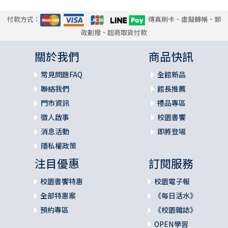
付款方式：
傳真刷卡、虛擬轉帳、郵
政劃撥、超商取貨付款
關於我們
商品快訊
常見問題FAQ
全館新品
聯絡我們
館長推薦
門市資訊
禮品專區
徵人啟事
校園書饗
消息活動
即將登場
隱私權政策
注目優惠
訂閱服務
校園書饗特惠
校園電子報
全部特惠案
《每日活水》
預約專區
《校園雜誌》
OPEN學習