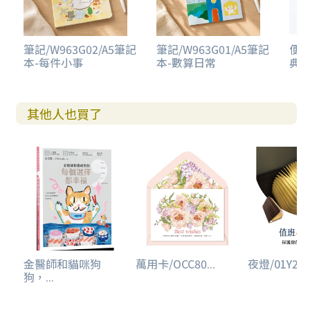
筆記/W963G02/A5筆記
筆記/W963G01/A5筆記
便條
本-每件小事
本-數算日常
典
其他人也買了
金醫師和貓咪狗
萬用卡/OCC80...
夜燈/01Y261.
狗，...