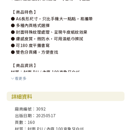
【 商品特色 】
● A6長形尺寸，只比手機大一點點，易攜帶
● 多種內頁格式選擇
● 封面特殊紋理處理、呈現牛皮紙紋效果
● 膚感皮質，微防水，可用濕紙巾擦拭
● 可180 度平攤書寫
● 雙色分頁繩，方便查找
【 商品資訊 】
材質：封面 PU / 內頁 100克象牙白纸
看更多
張數：80張 / 160頁
尺寸：封套17.4×10 / 內頁17×9.3 ｍm
• 手工平鋪測量，存在細微誤差，請見諒。
詳細資料
廠商編號：3092
出版日期：20250517
頁數：160
材質：封面 PU / 內頁 100克象牙白纸