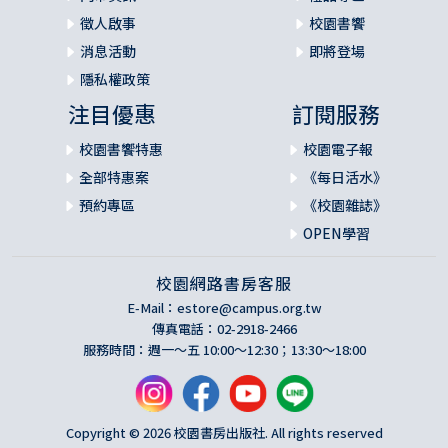
徵人啟事
校園書饗
消息活動
即將登場
隱私權政策
注目優惠
訂閱服務
校園書饗特惠
校園電子報
全部特惠案
《每日活水》
預約專區
《校園雜誌》
OPEN學習
校園網路書房客服
E-Mail：
estore@campus.org.tw
傳真電話：02-2918-2466
服務時間：週一～五 10:00～12:30；13:30～18:00
Copyright © 2026 校園書房出版社. All rights reserved