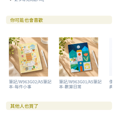
你可能也會喜歡
筆記/W963G02/A5筆記
筆記/W963G01/A5筆記
便條
本-每件小事
本-數算日常
典
其他人也買了