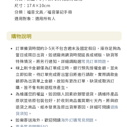
尺寸：17.4×10cm
分類：福音文具／福音筆記手冊
適用對象：適用所有人
購物說明
訂單備貨時間約3-5天不包含週末及國定假日，庫存足夠為
當日或隔日出貨，如遇廠商調貨時間延長或絕版、缺貨等
特殊情況，將另行通知。詳細請點選
常見訂單問題
。
線上刷卡金額僅為訂單成立時，銀行預先授權金額，並未
立即扣款，待訂單完成寄出當日將進行請款，實際請款金
額即為出貨單上金額，故如有更改訂單、缺貨或取消訂
購，皆不會有刷退程序產生。
為維護您的權益，如因個人因素欲辦理退貨，請維持產品
原狀並依原包裝包好，於收到商品鑑賞期七天內，將與欲
退貨之商品、紙本發票及原出貨單寄回。詳細可閱讀
退換
貨須知
。
如需寄送海外，歡迎閱讀
海外訂購常見問題
。
更多常見問題FAQ