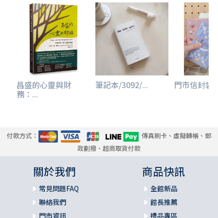
昌盛的心靈與財
筆記本/3092/...
門市信封袋(
務：...
付款方式：
傳真刷卡、虛擬轉帳、郵
政劃撥、超商取貨付款
關於我們
商品快訊
常見問題FAQ
全館新品
聯絡我們
館長推薦
門市資訊
禮品專區