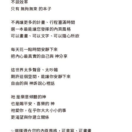
不談效率
只有 無拘無束 的本子
不再讓更多的計畫、行程塞滿時間
選一本最能讓您發揮的內頁風格
可以畫畫、可以文字、可以隨心所欲
每天花一點時間安靜下來
把內心最真實的自己與 神分享
這世界太多聲音、太吵雜
期許這個空間，能讓你安靜下來
自由的與 神訴說心裡話
祂 是樂意傾聽的神
也是賜平安、喜樂的 神
祂愛你，在乎你大大小小的事
更渴望與你建立關係
✨️選擇適合您的內頁風格，可書寫、可畫畫