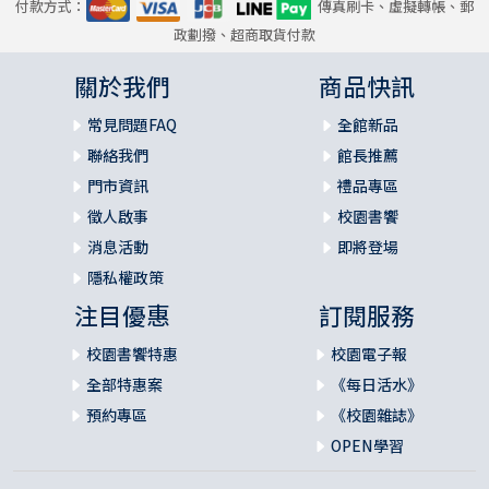
付款方式：
傳真刷卡、虛擬轉帳、郵
政劃撥、超商取貨付款
關於我們
商品快訊
常見問題FAQ
全館新品
聯絡我們
館長推薦
門市資訊
禮品專區
徵人啟事
校園書饗
消息活動
即將登場
隱私權政策
注目優惠
訂閱服務
校園書饗特惠
校園電子報
全部特惠案
《每日活水》
預約專區
《校園雜誌》
OPEN學習