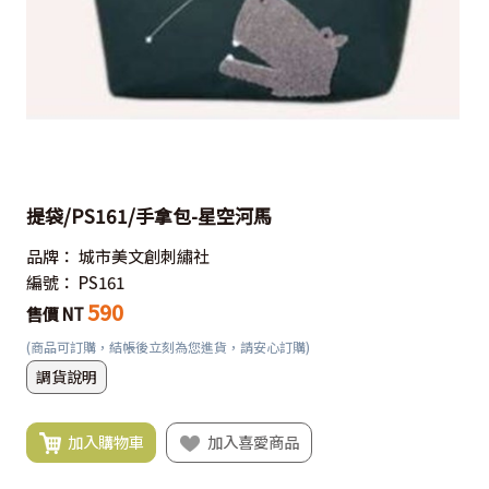
提袋/PS161/手拿包-星空河馬
品牌：
城市美文創刺繡社
編號：
PS161
590
售價 NT
(商品可訂購，結帳後立刻為您進貨，請安心訂購)
調貨說明
加入購物車
加入喜愛商品