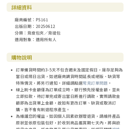
詳細資料
廠商編號：PS161
出版日期：20250612
分類：背皮包夾／背提包
適用對象：適用所有人
購物說明
訂單備貨時間約3-5天不包含週末及國定假日，庫存足夠為
當日或隔日出貨，如遇廠商調貨時間延長或絕版、缺貨等
特殊情況，將另行通知。詳細請點選
常見訂單問題
。
線上刷卡金額僅為訂單成立時，銀行預先授權金額，並未
立即扣款，待訂單完成寄出當日將進行請款，實際請款金
額即為出貨單上金額，故如有更改訂單、缺貨或取消訂
購，皆不會有刷退程序產生。
為維護您的權益，如因個人因素欲辦理退貨，請維持產品
原狀並依原包裝包好，於收到商品鑑賞期七天內，將與欲