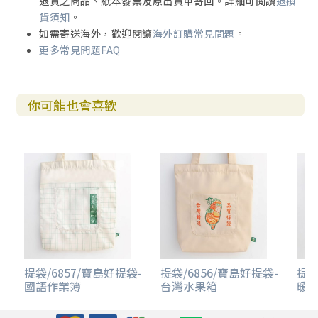
退貨之商品、紙本發票及原出貨單寄回。詳細可閱讀
退換
貨須知
。
如需寄送海外，歡迎閱讀
海外訂購常見問題
。
更多常見問題FAQ
你可能也會喜歡
提袋/6857/寶島好提袋-
提袋/6856/寶島好提袋-
提袋
國語作業簿
台灣水果箱
暖