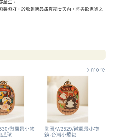
序產生。
包裝包好，於收到商品鑑賞期七天內，將與欲退貨之
more
530/微風景小物
匙圈/W2529/微風景小物
地瓜球
鏡-台灣小籠包