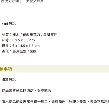
🔸壓克力小鏡子，安全又耐用
❘ 商品資訊 ❘
• 材質：櫸木 / 鏡面壓克力 / 金屬零件
 尺寸：6 x 5 x 0.5 cm
 禮盒：6 x 14.5 x 1.5 cm
• 產地：臺灣設計 / 製造
意事項
❘ 注意資訊 ❘
• 商品放置通風陰涼處、保持乾燥
• 實木商品的紋理都是獨一無二，如有顏色、紋理之差異，皆為正常現