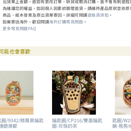
出貨單上金額，故如有更改訂單、缺貨或取消訂購，皆不會有刷退程
為維護您的權益，如因個人因素欲辦理退貨，請維持產品原狀並依原
商品、紙本發票及原出貨單寄回。詳細可閱讀
退換貨須知
。
如需寄送海外，歡迎閱讀
海外訂購常見問題
。
更多常見問題FAQ
可能也會喜歡
圈/9342/微風景鑰匙
鑰匙圈/CP216/雙面鑰匙
匙圈/W2
-趣遊港都
圈-珍珠奶茶
鏡-熊熊