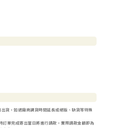
日出貨，如遇廠商調貨時間延長或絕版、缺貨等特殊
待訂單完成寄出當日將進行請款，實際請款金額即為