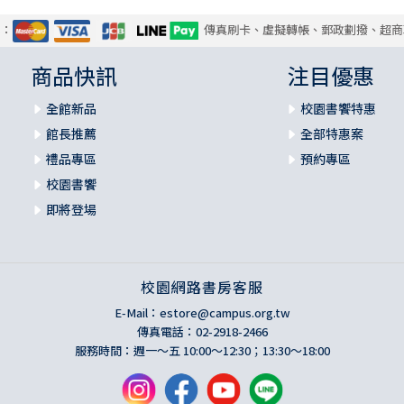
式：
傳真刷卡、虛擬轉帳、郵政劃撥、超商
商品快訊
注目優惠
全館新品
校園書饗特惠
館長推薦
全部特惠案
禮品專區
預約專區
校園書饗
即將登場
校園網路書房客服
E-Mail：
estore@campus.org.tw
傳真電話：02-2918-2466
服務時間：週一～五 10:00～12:30；13:30～18:00