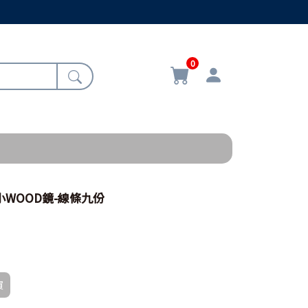
0
行小WOOD鏡-線條九份
買