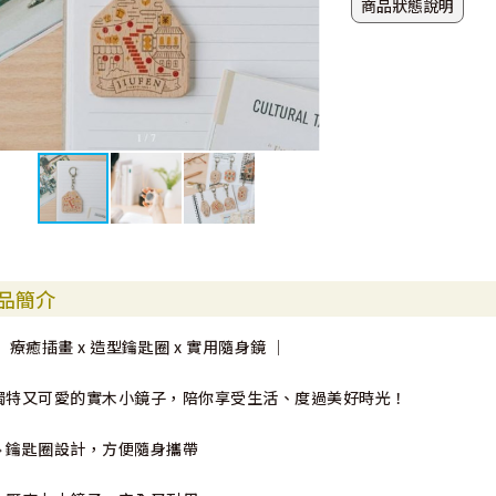
商品狀態說明
品簡介
｜ 療癒插畫 x 造型鑰匙圈 x 實用隨身鏡 ｜
獨特又可愛的實木小鏡子，陪你享受生活、度過美好時光！
🔸鑰匙圈設計，方便隨身攜帶