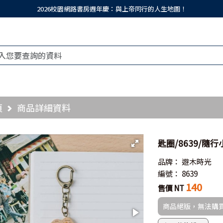
2026校園網路書房週年慶：與上帝同行的人生地圖！
頁
商品詳細資料
匙圈/8639/隨
品牌：
遊木時光
編號：
8639
140
售價 NT
商品絕版，無法購