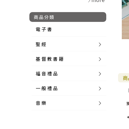
商品分類
電 子 書
聖 經
基 督 教 書 籍
新 舊 約 聖 經
福 音 禮 品
簡 體 聖 經
聖 經 論 叢
和 合 本
商
一 般 禮 品
英 文 聖 經
神 學 類
福 音 飾 品 配 件
和 合 本 標 點
參 考 書 工 具 書
音 樂
外 文 聖 經
實 踐 神 學
福 音 家 飾 用 品
一 般 卡 片
新 標 點 和 合 本
K J V
摩 西 五 經
系 統 神 學
福 音 項 鍊
讀 經 法
中 外 文 聖 經
教 會 歷 史
福 音 生 活 雜 貨
一 般 文 具
詩 本 樂 譜
和 合 本 修 訂 版
E S V
歷 史 書
神 、 創 造
宣 教 差 傳
福 音 耳 環 / 耳 夾
福 音 桌 飾 品
萬 用 卡
釋 經 法
創 世 記