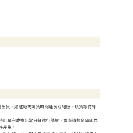
日出貨，如遇廠商調貨時間延長或絕版、缺貨等特殊
待訂單完成寄出當日將進行請款，實際請款金額即為
序產生。