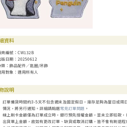
細資料
廠商編號：CW132B
出版日期：20250612
分類：飾品配件／匙圈/吊飾
適用對象：適用所有人
物說明
訂單備貨時間約3-5天不包含週末及國定假日，庫存足夠為當日或隔
情況，將另行通知。詳細請點選
常見訂單問題
。
線上刷卡金額僅為訂單成立時，銀行預先授權金額，並未立即扣款，
出貨單上金額，故如有更改訂單、缺貨或取消訂購，皆不會有刷退程