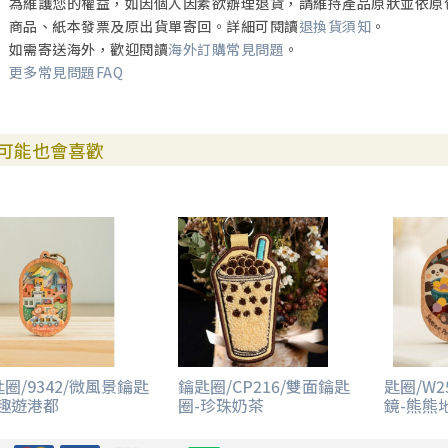
為維護您的權益，如因個人因素欲辦理退貨，請維持產品原狀並依原
商品、紙本發票及原出貨單寄回。詳細可閱讀
退換貨須知
。
如需寄送海外，歡迎閱讀
海外訂購常見問題
。
更多常見問題FAQ
可能也會喜歡
圈/9342/微風景鑰匙
鑰匙圈/CP216/雙面鑰匙
匙圈/W2
-趣遊港都
圈-珍珠奶茶
鏡-熊熊