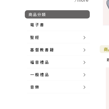
商品分類
電 子 書
聖 經
商
基 督 教 書 籍
新 舊 約 聖 經
福 音 禮 品
簡 體 聖 經
聖 經 論 叢
和 合 本
一 般 禮 品
英 文 聖 經
神 學 類
福 音 飾 品 配 件
和 合 本 標 點
參 考 書 工 具 書
音 樂
外 文 聖 經
實 踐 神 學
福 音 家 飾 用 品
一 般 卡 片
新 標 點 和 合 本
K J V
摩 西 五 經
系 統 神 學
福 音 項 鍊
讀 經 法
中 外 文 聖 經
教 會 歷 史
福 音 生 活 雜 貨
一 般 文 具
詩 本 樂 譜
和 合 本 修 訂 版
E S V
歷 史 書
神 、 創 造
宣 教 差 傳
福 音 耳 環 / 耳 夾
福 音 桌 飾 品
萬 用 卡
釋 經 法
創 世 記