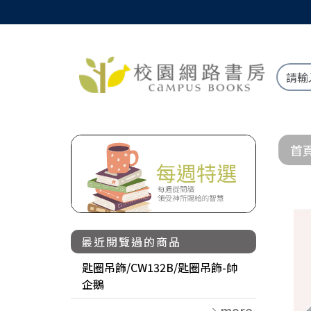
首
最近閱覽過的商品
匙圈吊飾/CW132B/匙圈吊飾-帥
企鵝
more