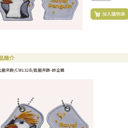
加入購物車
品簡介
匙圈吊飾/CW132B/匙圈吊飾-帥企鵝