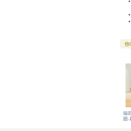
其 他 中 外 文 聖 經
新 約 歷 史 書
青 少 年
靈 恩
研 經 材 料
詩 、 散 文
福 音 包 裝 用 品
聖 經 故 事
約 拿 書
約 翰 福 音
加 拉 太 書
雅 各 書
啟 示 錄
信 徒 神 學
福 音 明 信 片 . 書 籤
成 人
教 育
兒 童 教 材
劇 本 遊 戲
福 音 文 具 雜 貨
聖 經 神 學
彌 迦 書
以 弗 所 書
彼 得 前 書
使 徒 行 傳
靈 界
福 音 季 節 卡
職 業
文 字 工 作
青 少 年 教 材
兒 童 故 事 C D
偽 經 次 經
那 鴻 書
腓 立 比 書
彼 得 後 書
你
福 音 小 禮 卡
特 殊 問 題
小 組 教 會
幼 稚 教 材
畫 冊
哈 巴 谷 書
歌 羅 西 書
約 翰 壹 、 貳 、 參 書
其 他 福 音 卡 片
生 活 教 導
成 人 教 材
西 番 雅 書
帖 撒 羅 尼 迦 前 後
猶 大 書
主 日 學 教 材
哈 該 書
提 摩 太 前 後
歸 納 法 研 經
撒 迦 利 亞 書
提 多 書
紙 品
瑪 拉 基 書
腓 利 門 書
鑰匙
圈
教 牧 書 信