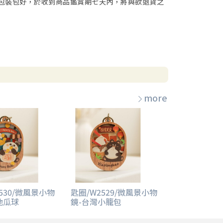
包裝包好，於收到商品鑑賞期七天內，將與欲退貨之
more
530/微風景小物
匙圈/W2529/微風景小物
地瓜球
鏡-台灣小籠包