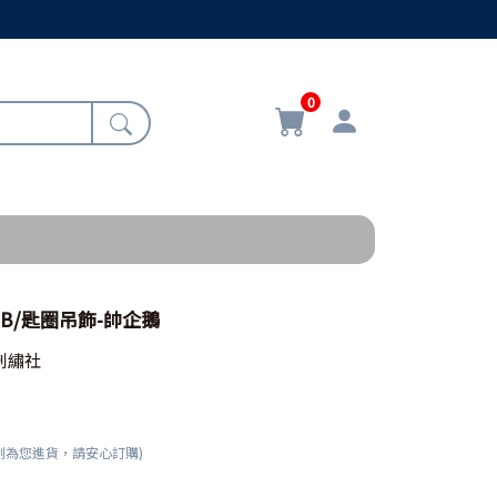
0
2B/匙圈吊飾-帥企鵝
刺繡社
刻為您進貨，請安心訂購)