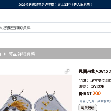
2026校園網路書房週年慶：與上帝同行的人生地圖！
頁
商品詳細資料
匙圈吊飾/CW13
品牌：
城市美文創
編號：
CW132B
200
售價 NT
(商品可訂購，結帳後立
調貨說明