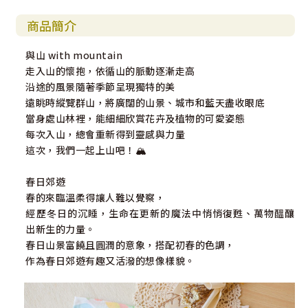
商品簡介
與山 with mountain
走入山的懷抱，依循山的脈動逐漸走高
沿途的風景隨著季節呈現獨特的美
遠眺時縱覽群山，將廣闊的山景、城市和藍天盡收眼底
當身處山林裡，能細細欣賞花卉及植物的可愛姿態
每次入山，總會重新得到靈感與力量
這次，我們一起上山吧！🏔
春日郊遊
春的來臨溫柔得讓人難以覺察，
經歷冬日的沉睡，生命在更新的魔法中悄悄復甦、萬物醞釀
出新生的力量。
春日山景富饒且圓潤的意象，搭配初春的色調，
作為春日郊遊有趣又活潑的想像樣貌。