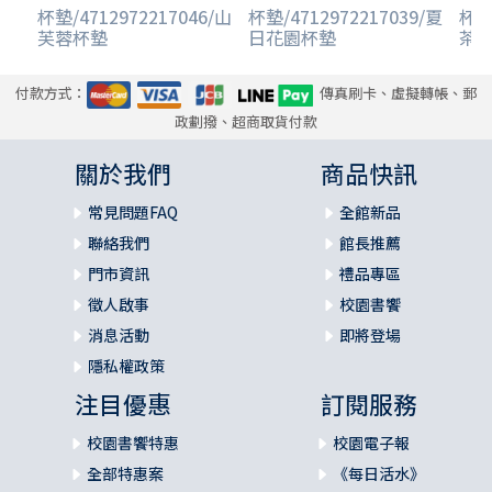
杯墊/4712972217046/山
杯墊/4712972217039/夏
杯墊/
芙蓉杯墊
日花園杯墊
茶
付款方式：
傳真刷卡、虛擬轉帳、郵
政劃撥、超商取貨付款
關於我們
商品快訊
常見問題FAQ
全館新品
聯絡我們
館長推薦
門市資訊
禮品專區
徵人啟事
校園書饗
消息活動
即將登場
隱私權政策
注目優惠
訂閱服務
校園書饗特惠
校園電子報
全部特惠案
《每日活水》