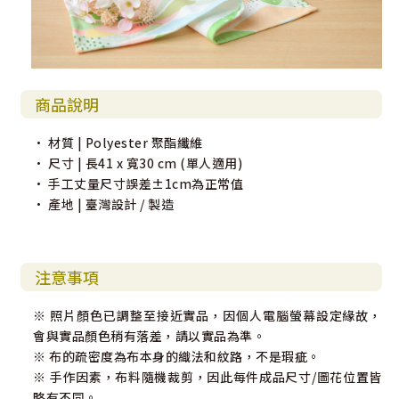
商品說明
• 材質 | Polyester 聚酯纖維
• 尺寸 | 長41 x 寬30 cm (單人適用)
• 手工丈量尺寸誤差±1cm為正常值
• 產地 | 臺灣設計 / 製造
注意事項
※ 照片顏色已調整至接近實品，因個人電腦螢幕設定緣故，
會與實品顏色稍有落差，請以實品為準。
※ 布的疏密度為布本身的織法和紋路，不是瑕疵。
※ 手作因素，布料隨機裁剪，因此每件成品尺寸/圖花位置皆
略有不同。