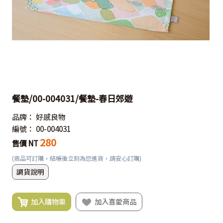
餐墊/00-004031/餐墊-春日郊遊
品牌：
好感良物
編號：
00-004031
280
售價 NT
(商品可訂購，結帳後立刻為您進貨，請安心訂購)
調貨說明
加入購物車
加入喜愛商品