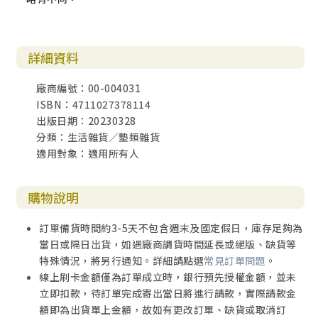
詳細資料
廠商編號：00-004031
ISBN：4711027378114
出版日期：20230328
分類：生活雜貨／墊類雜貨
適用對象：適用所有人
購物說明
訂單備貨時間約3-5天不包含週末及國定假日，庫存足夠為
當日或隔日出貨，如遇廠商調貨時間延長或絕版、缺貨等
特殊情況，將另行通知。詳細請點選
常見訂單問題
。
線上刷卡金額僅為訂單成立時，銀行預先授權金額，並未
立即扣款，待訂單完成寄出當日將進行請款，實際請款金
額即為出貨單上金額，故如有更改訂單、缺貨或取消訂