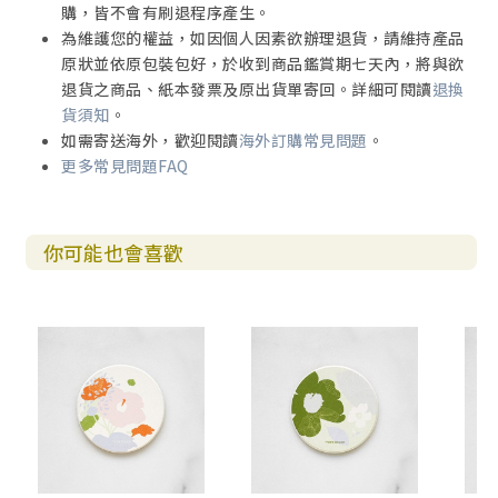
購，皆不會有刷退程序產生。
為維護您的權益，如因個人因素欲辦理退貨，請維持產品
原狀並依原包裝包好，於收到商品鑑賞期七天內，將與欲
退貨之商品、紙本發票及原出貨單寄回。詳細可閱讀
退換
貨須知
。
如需寄送海外，歡迎閱讀
海外訂購常見問題
。
更多常見問題FAQ
你可能也會喜歡