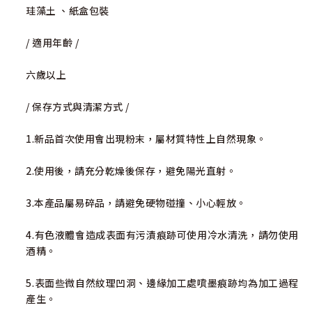
珪藻土 、紙盒包裝
/ 適用年齡 /
六歲以上
/ 保存方式與清潔方式 /
1.新品首次使用會出現粉末，屬材質特性上自然現象。
2.使用後，請充分乾燥後保存，避免陽光直射。
3.本產品屬易碎品，請避免硬物碰撞、小心輕放。
4.有色液體會造成表面有污漬痕跡可使用冷水清洗，請勿使用
酒精。
5.表面些微自然紋理凹洞、邊緣加工處噴墨痕跡均為加工過程
產生。