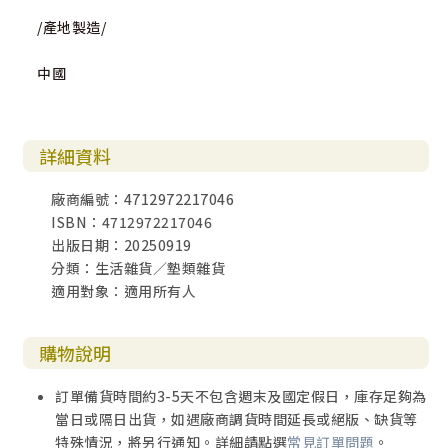
/產地製造/
中國
詳細資料
廠商編號：4712972217046
ISBN：4712972217046
出版日期：20250919
分類：生活雜貨／墊類雜貨
適用對象：適用所有人
購物說明
訂單備貨時間約3-5天不包含週末及國定假日，庫存足夠為
當日或隔日出貨，如遇廠商調貨時間延長或絕版、缺貨等
特殊情況，將另行通知。詳細請點選
常見訂單問題
。