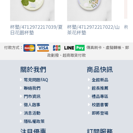
杯墊/4712972217039/夏
杯墊/4712972217022/山
杯墊
日花園杯墊
茶花杯墊
付款方式：
傳真刷卡、虛擬轉帳、郵
政劃撥、超商取貨付款
關於我們
商品快訊
常見問題FAQ
全館新品
聯絡我們
館長推薦
門市資訊
禮品專區
徵人啟事
校園書饗
消息活動
即將登場
隱私權政策
注目優惠
訂閱服務