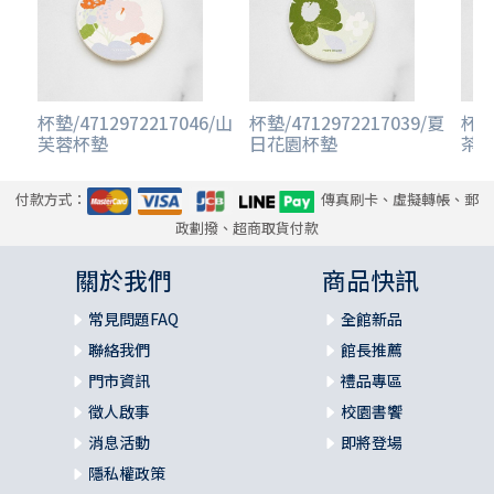
杯墊/4712972217046/山
杯墊/4712972217039/夏
杯墊/
芙蓉杯墊
日花園杯墊
茶
付款方式：
傳真刷卡、虛擬轉帳、郵
政劃撥、超商取貨付款
關於我們
商品快訊
常見問題FAQ
全館新品
聯絡我們
館長推薦
門市資訊
禮品專區
徵人啟事
校園書饗
消息活動
即將登場
隱私權政策