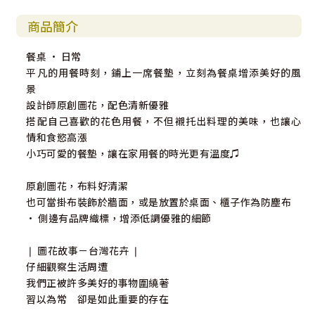
商品簡介
餐桌 · 日常
平凡的用餐時刻，鋪上一席餐墊，立刻為餐桌增添美好的風
景
設計師原創圖花，配色清新優雅
搭配自己喜歡的花色用餐，不但襯托出料理的美味，也讓心
情和食慾高漲
小巧可愛的餐墊，讓在家用餐的時光更有溫度♫
原創圖花，布料好清潔
也可當掛布裝飾於牆面，或是放置於桌面、櫃子作為防塵布
• 側邊有品牌織標，增添低調優雅的細節
❘ 圖花故事－台灣花卉 ❘
仔細觀察生活周遭
我們正被許多美好的事物圍繞著
習以為常 卻是如此重要的存在