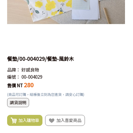
餐墊/00-004029/餐墊-風鈴木
品牌：
好感良物
編號：
00-004029
280
售價 NT
(商品可訂購，結帳後立刻為您進貨，請安心訂購)
調貨說明
加入購物車
加入喜愛商品