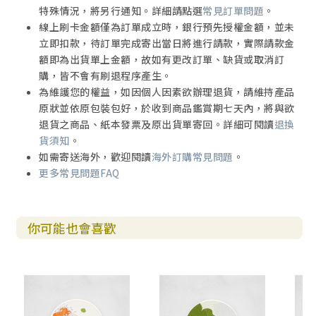
特殊情況，將另行通知。詳細請點選
常見訂單問題
。
線上刷卡金額僅為訂單成立時，銀行預先授權金額，並未
立即扣款，待訂單完成寄出當日將進行請款，實際請款金
額即為出貨單上金額，故如有更改訂單、缺貨或取消訂
購，皆不會有刷退程序產生。
為維護您的權益，如因個人因素欲辦理退貨，請維持產品
原狀並依原包裝包好，於收到商品鑑賞期七天內，將與欲
退貨之商品、紙本發票及原出貨單寄回。詳細可閱讀
退換
貨須知
。
如需寄送海外，歡迎閱讀
海外訂購常見問題
。
更多常見問題FAQ
你可能也會喜歡