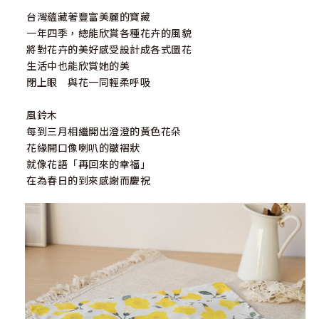
台灣蘊藏著豐富美麗的寶藏
一年四季，總能欣賞各種花卉的風貌
將對花卉的美好感受設計成各式圖花
生活中也能欣賞她的美
閉上眼 與花一同輕柔呼吸
風鈴木
每到三月相繼開出澄澄的黃色花朵
花緣開口像喇叭的皺褶狀
就像花語「再回來的幸福」
在為春日的到來感謝而慶祝