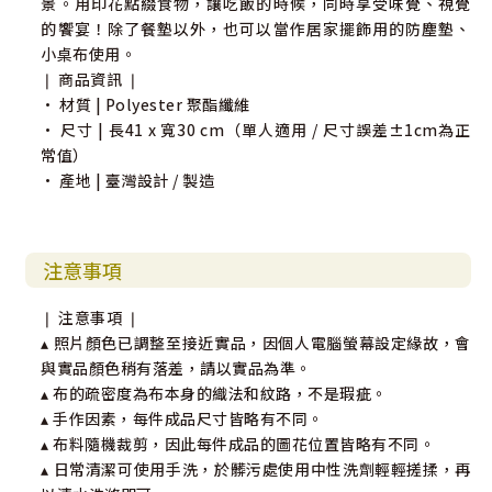
景。用印花點綴食物，讓吃飯的時候，同時享受味覺、視覺
的饗宴！除了餐墊以外，也可以當作居家擺飾用的防塵墊、
小桌布使用。
❘ 商品資訊 ❘
• 材質 | Polyester 聚酯纖維
• 尺寸 | 長41 x 寬30 cm（單人適用 / 尺寸誤差±1cm為正
常值）
• 產地 | 臺灣設計 / 製造
注意事項
❘ 注意事項 ❘
▴ 照片顏色已調整至接近實品，因個人電腦螢幕設定緣故，會
與實品顏色稍有落差，請以實品為準。
▴ 布的疏密度為布本身的織法和紋路，不是瑕疵。
▴ 手作因素，每件成品尺寸皆略有不同。
▴ 布料隨機裁剪，因此每件成品的圖花位置皆略有不同。
▴ 日常清潔可使用手洗，於髒污處使用中性洗劑輕輕搓揉，再