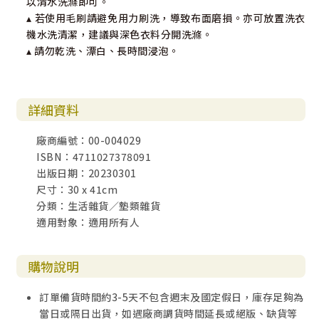
以清水洗滌即可。
▴ 若使用毛刷請避免用力刷洗，導致布面磨損。亦可放置洗衣
機水洗清潔，建議與深色衣料分開洗滌。
▴ 請勿乾洗、漂白、長時間浸泡。
詳細資料
廠商編號：00-004029
ISBN：4711027378091
出版日期：20230301
尺寸：30 x 41cm
分類：生活雜貨／墊類雜貨
適用對象：適用所有人
購物說明
訂單備貨時間約3-5天不包含週末及國定假日，庫存足夠為
當日或隔日出貨，如遇廠商調貨時間延長或絕版、缺貨等