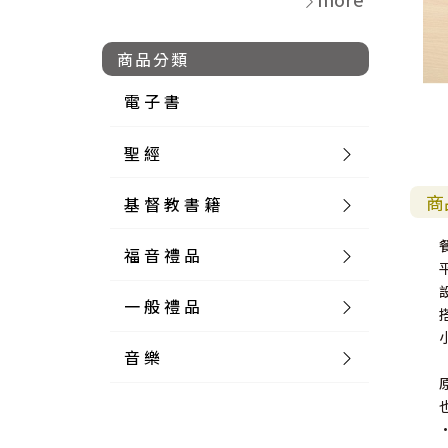
商品分類
電 子 書
聖 經
商
基 督 教 書 籍
新 舊 約 聖 經
福 音 禮 品
簡 體 聖 經
聖 經 論 叢
和 合 本
一 般 禮 品
英 文 聖 經
神 學 類
福 音 飾 品 配 件
和 合 本 標 點
參 考 書 工 具 書
音 樂
外 文 聖 經
實 踐 神 學
福 音 家 飾 用 品
一 般 卡 片
新 標 點 和 合 本
K J V
摩 西 五 經
系 統 神 學
福 音 項 鍊
讀 經 法
中 外 文 聖 經
教 會 歷 史
福 音 生 活 雜 貨
一 般 文 具
詩 本 樂 譜
和 合 本 修 訂 版
E S V
歷 史 書
神 、 創 造
宣 教 差 傳
福 音 耳 環 / 耳 夾
福 音 桌 飾 品
萬 用 卡
釋 經 法
創 世 記