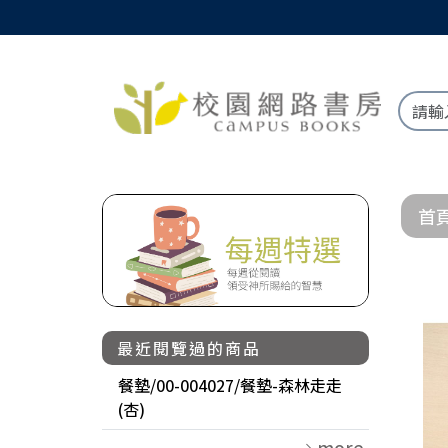
首
最近閱覽過的商品
餐墊/00-004027/餐墊-森林走走
(杏)
more