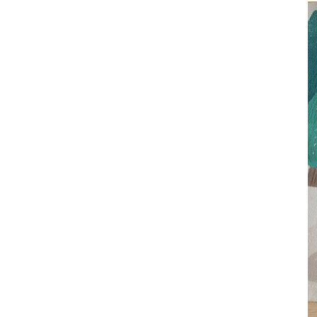
其 他 中 外 文 聖 經
新 約 歷 史 書
青 少 年
靈 恩
研 經 材 料
詩 、 散 文
福 音 包 裝 用 品
聖 經 故 事
約 拿 書
約 翰 福 音
加 拉 太 書
雅 各 書
啟 示 錄
信 徒 神 學
福 音 明 信 片 . 書 籤
成 人
教 育
兒 童 教 材
劇 本 遊 戲
福 音 文 具 雜 貨
聖 經 神 學
彌 迦 書
以 弗 所 書
彼 得 前 書
使 徒 行 傳
靈 界
福 音 季 節 卡
職 業
文 字 工 作
青 少 年 教 材
兒 童 故 事 C D
偽 經 次 經
那 鴻 書
腓 立 比 書
彼 得 後 書
福 音 小 禮 卡
特 殊 問 題
小 組 教 會
幼 稚 教 材
畫 冊
哈 巴 谷 書
歌 羅 西 書
約 翰 壹 、 貳 、 參 書
其 他 福 音 卡 片
生 活 教 導
成 人 教 材
西 番 雅 書
帖 撒 羅 尼 迦 前 後
猶 大 書
主 日 學 教 材
哈 該 書
提 摩 太 前 後
歸 納 法 研 經
撒 迦 利 亞 書
提 多 書
紙 品
瑪 拉 基 書
腓 利 門 書
教 牧 書 信