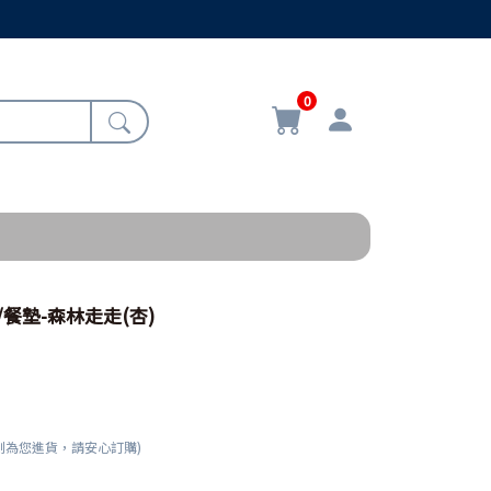
0
7/餐墊-森林走走(杏)
刻為您進貨，請安心訂購)