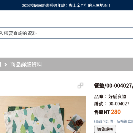
2026校園網路書房週年慶：與上帝同行的人生地圖！
頁
商品詳細資料
餐墊/00-00402
品牌：
好感良物
編號：
00-004027
280
售價 NT
(商品可訂購，結帳後立
調貨說明