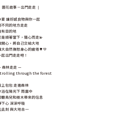
❘ 圖花故事－出門走走 ❘
今夏 讓好感良物與你一起
到不同的地方走走
沒有目的地
只是順著當下，隨心而走💫
敞開心，將自己交給大地
讓大自然撫慰身心的疲倦🌳💚
一起出門走走吧！
— 森林走走 —
trolling through the forest
背上包包 走進森林
沐浴在陽光下 雨露中
聆聽鳥兒和樹木帶來的信息
靜下心 深深呼吸
在此刻 與大地合一