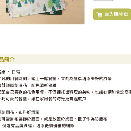
加入購物車
品簡介
餐桌 · 日常
平凡的用餐時刻，鋪上一席餐墊，立刻為餐桌增添美好的風景
設計師原創圖花，配色清新優雅
搭配自己喜歡的花色用餐，不但襯托出料理的美味，也讓心情和食慾高
小巧可愛的餐墊，讓在家用餐的時光更有溫度♫
原創圖花，布料好清潔
也可當掛布裝飾於牆面，或是放置於桌面、櫃子作為防塵布
• 側邊有品牌織標，增添低調優雅的細節