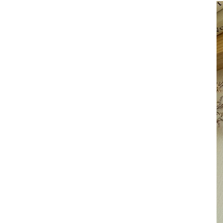
其 他 中 外 文 聖 經
新 約 歷 史 書
青 少 年
靈 恩
研 經 材 料
詩 、 散 文
福 音 包 裝 用 品
聖 經 故 事
約 拿 書
約 翰 福 音
加 拉 太 書
雅 各 書
啟 示 錄
信 徒 神 學
福 音 明 信 片 . 書 籤
成 人
教 育
兒 童 教 材
劇 本 遊 戲
福 音 文 具 雜 貨
聖 經 神 學
彌 迦 書
以 弗 所 書
彼 得 前 書
使 徒 行 傳
靈 界
福 音 季 節 卡
職 業
文 字 工 作
青 少 年 教 材
兒 童 故 事 C D
偽 經 次 經
那 鴻 書
腓 立 比 書
彼 得 後 書
福 音 小 禮 卡
特 殊 問 題
小 組 教 會
幼 稚 教 材
畫 冊
哈 巴 谷 書
歌 羅 西 書
約 翰 壹 、 貳 、 參 書
其 他 福 音 卡 片
生 活 教 導
成 人 教 材
西 番 雅 書
帖 撒 羅 尼 迦 前 後
猶 大 書
主 日 學 教 材
哈 該 書
提 摩 太 前 後
歸 納 法 研 經
撒 迦 利 亞 書
提 多 書
紙 品
瑪 拉 基 書
腓 利 門 書
教 牧 書 信