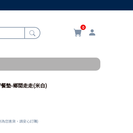
0
25/餐墊-鄉間走走(米白)
刻為您進貨，請安心訂購)