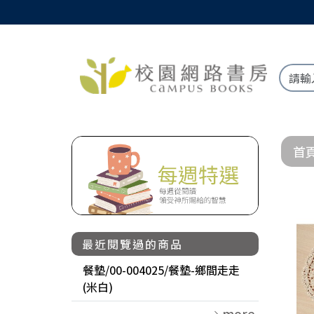
首
最近閱覽過的商品
餐墊/00-004025/餐墊-鄉間走走
(米白)
more