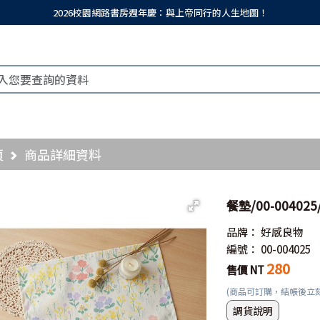
2026校園網路書房週年慶：與上帝同行的人生地圖！
頁
商品詳細資料
餐墊/00-0040
品牌：
好感良物
編號：
00-004025
280
售價 NT
(商品可訂購，結帳後立
調貨說明