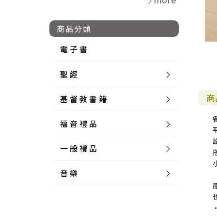
商品分類
電 子 書
聖 經
商
基 督 教 書 籍
新 舊 約 聖 經
福 音 禮 品
簡 體 聖 經
聖 經 論 叢
和 合 本
一 般 禮 品
英 文 聖 經
神 學 類
福 音 飾 品 配 件
和 合 本 標 點
參 考 書 工 具 書
音 樂
外 文 聖 經
實 踐 神 學
福 音 家 飾 用 品
一 般 卡 片
新 標 點 和 合 本
K J V
摩 西 五 經
系 統 神 學
福 音 項 鍊
讀 經 法
中 外 文 聖 經
教 會 歷 史
福 音 生 活 雜 貨
一 般 文 具
詩 本 樂 譜
和 合 本 修 訂 版
E S V
歷 史 書
神 、 創 造
宣 教 差 傳
福 音 耳 環 / 耳 夾
福 音 桌 飾 品
萬 用 卡
釋 經 法
創 世 記