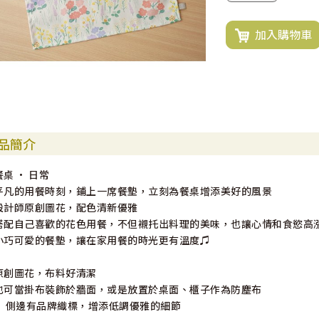
加入購物車
品簡介
餐桌 · 日常
平凡的用餐時刻，鋪上一席餐墊，立刻為餐桌增添美好的風景
設計師原創圖花，配色清新優雅
搭配自己喜歡的花色用餐，不但襯托出料理的美味，也讓心情和食慾高
小巧可愛的餐墊，讓在家用餐的時光更有溫度♫
原創圖花，布料好清潔
也可當掛布裝飾於牆面，或是放置於桌面、櫃子作為防塵布
• 側邊有品牌織標，增添低調優雅的細節