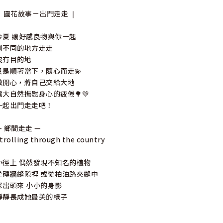
❘ 圖花故事－出門走走 ❘
今夏 讓好感良物與你一起
到不同的地方走走
沒有目的地
只是順著當下，隨心而走💫
敞開心，將自己交給大地
讓大自然撫慰身心的疲倦🌳💚
一起出門走走吧！
— 鄉間走走 —
trolling through the country
小徑上 偶然發現不知名的植物
從磚牆縫隙裡 或從柏油路夾縫中
探出頭來 小小的身影
靜靜長成她最美的樣子