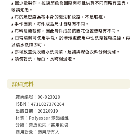
▴ 因少量製作，拉鍊顏色會因廠商每批供貨不同而略有差異，
敬請知悉。
▴ 布的疏密度為布本身的織法和紋路，不是瑕疵。
▴ 手作因素，每件成品尺寸皆略有不同。
▴ 布料隨機裁剪，因此每件成品的圖花位置皆略有不同。
▴ 日常清潔可使用手洗，於髒污處使用中性洗劑輕輕搓揉，再
以清水洗滌即可。
▴ 亦可放置洗衣機水洗清潔，建議與深色衣料分開洗滌。
▴ 請勿乾洗、漂白、長時間浸泡。
詳細資料
廠商編號：00-023010
ISBN：4711027376264
出版日期：20220919
材質：Polyester 聚酯纖維
分類：背皮包夾／萬用包袋
適用對象：適用所有人