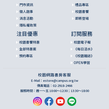
門市資訊
禮品專區
徵人啟事
校園書饗
消息活動
即將登場
隱私權政策
注目優惠
訂閱服務
校園書饗特惠
校園電子報
全部特惠案
《每日活水》
預約專區
《校園雜誌》
OPEN學習
校園網路書房客服
E-Mail：
estore@campus.org.tw
傳真電話：02-2918-2466
服務時間：週一～五 10:00～12:30；13:30～18:00