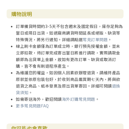
購物說明
訂單備貨時間約3-5天不包含週末及國定假日，庫存足夠為
當日或隔日出貨，如遇廠商調貨時間延長或絕版、缺貨等
特殊情況，將另行通知。詳細請點選
常見訂單問題
。
線上刷卡金額僅為訂單成立時，銀行預先授權金額，並未
立即扣款，待訂單完成寄出當日將進行請款，實際請款金
額即為出貨單上金額，故如有更改訂單、缺貨或取消訂
購，皆不會有刷退程序產生。
為維護您的權益，如因個人因素欲辦理退貨，請維持產品
原狀並依原包裝包好，於收到商品鑑賞期七天內，將與欲
退貨之商品、紙本發票及原出貨單寄回。詳細可閱讀
退換
貨須知
。
如需寄送海外，歡迎閱讀
海外訂購常見問題
。
更多常見問題FAQ
你可能也會喜歡