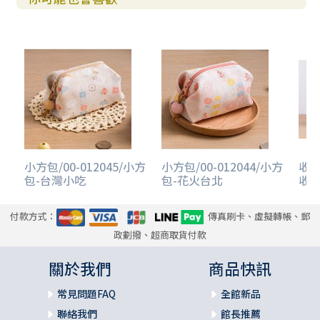
小方包/00-012045/小方
小方包/00-012044/小方
收納
包-台灣小吃
包-花火台北
收納
付款方式：
傳真刷卡、虛擬轉帳、郵
政劃撥、超商取貨付款
關於我們
商品快訊
常見問題FAQ
全館新品
聯絡我們
館長推薦