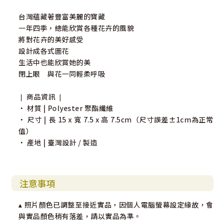
台灣蘊藏著豐富美麗的寶藏
一年四季，總能欣賞各種花卉的風貌
將對花卉的美好感受
設計成各式圖花
生活中也能欣賞她的美
閉上眼 與花一同輕柔呼吸
❘ 商品資訊 ❘
• 材質 | Polyester 聚酯纖維
• 尺寸 | 長 15 x 寬 7.5 x 高 7.5cm（尺寸誤差±1cm為正常
值）
• 產地 | 臺灣設計 / 製造
注意事項
▴ 照片顏色已調整至接近實品，因個人電腦螢幕設定緣故，會
與實品顏色稍有落差，請以實品為準。