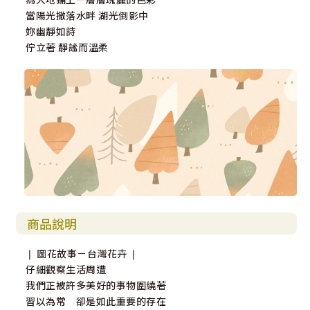
當陽光撒落水畔 湖光倒影中
妳幽靜如詩
佇立著 靜謐而溫柔
商品說明
❘ 圖花故事－台灣花卉 ❘
仔細觀察生活周遭
我們正被許多美好的事物圍繞著
習以為常 卻是如此重要的存在