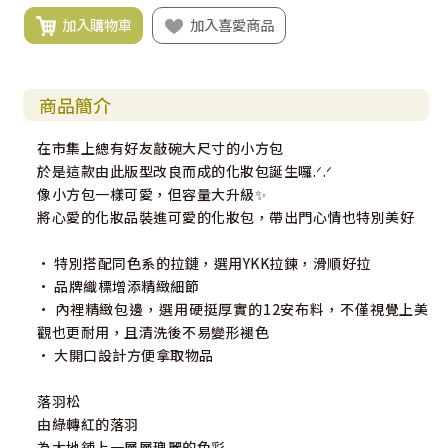
加入購物車
加入喜愛商品
商品簡介
在市集上總有好友敲碗大尺寸的小方包
於是這款由此版型改良而成的化妝包誕生囉.ᐟ.ᐟ
像小方包一樣可愛，但容量大升級✨
將心愛的化妝品裝進可愛的化妝包，帶出門心情也特別美好
• 特別搭配同色系的拉鏈，選用YKK拉鍊，滑順好拉
• 品牌織標增添精緻細節
• 內裡精緻包邊，選用硬挺厚實的12安布料，不僅視覺上美
觀也更耐用，且清洗後不易變形褪色
• 大開口設計方便拿取物品
落羽松
由綠轉紅的落羽
為大地鋪上一層層瑰麗的色彩