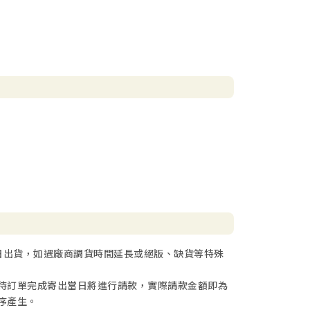
日出貨，如遇廠商調貨時間延長或絕版、缺貨等特殊
待訂單完成寄出當日將進行請款，實際請款金額即為
序產生。