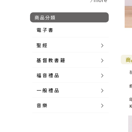
商品分類
電 子 書
聖 經
商
基 督 教 書 籍
新 舊 約 聖 經
花
福 音 禮 品
簡 體 聖 經
聖 經 論 叢
和 合 本
一 般 禮 品
英 文 聖 經
神 學 類
福 音 飾 品 配 件
和 合 本 標 點
參 考 書 工 具 書
音 樂
外 文 聖 經
實 踐 神 學
福 音 家 飾 用 品
一 般 卡 片
新 標 點 和 合 本
K J V
摩 西 五 經
系 統 神 學
福 音 項 鍊
讀 經 法
中 外 文 聖 經
教 會 歷 史
福 音 生 活 雜 貨
一 般 文 具
詩 本 樂 譜
和 合 本 修 訂 版
E S V
歷 史 書
神 、 創 造
宣 教 差 傳
福 音 耳 環 / 耳 夾
福 音 桌 飾 品
萬 用 卡
釋 經 法
創 世 記