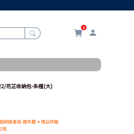
0
022/花芷收納包-朱槿(大)
 校園網路書房 週年慶 ✦禮品特輯
日常