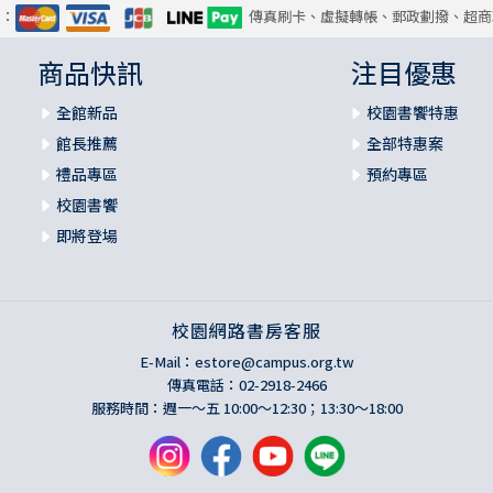
式：
傳真刷卡、虛擬轉帳、郵政劃撥、超商
商品快訊
注目優惠
全館新品
校園書饗特惠
館長推薦
全部特惠案
禮品專區
預約專區
校園書饗
即將登場
校園網路書房客服
E-Mail：
estore@campus.org.tw
傳真電話：02-2918-2466
服務時間：週一～五 10:00～12:30；13:30～18:00