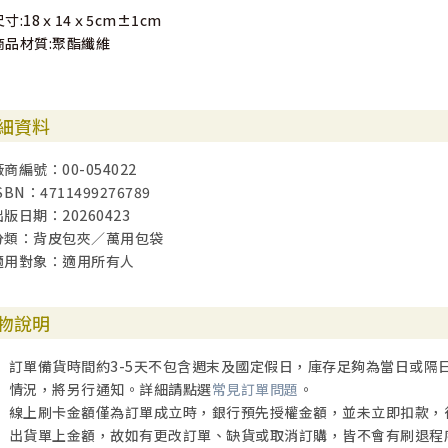
尺寸:18ｘ14ｘ5cm±1cm
商品材質:聚酯纖維
細資料
廠商編號：00-054022
SBN：4711499276789
出版日期：20260423
分類：背皮包夾／萬用包袋
適用對象：適用所有人
物說明
訂單備貨時間約3-5天不包含週末及國定假日，庫存足夠為當日或隔
情況，將另行通知。詳細請點選
常見訂單問題
。
線上刷卡金額僅為訂單成立時，銀行預先授權金額，並未立即扣款，
出貨單上金額，故如有更改訂單、缺貨或取消訂購，皆不會有刷退程