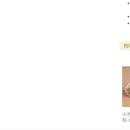
你
小方
包