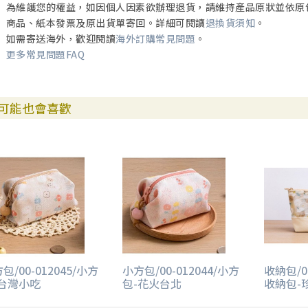
為維護您的權益，如因個人因素欲辦理退貨，請維持產品原狀並依原
商品、紙本發票及原出貨單寄回。詳細可閱讀
退換貨須知
。
如需寄送海外，歡迎閱讀
海外訂購常見問題
。
更多常見問題FAQ
可能也會喜歡
包/00-012045/小方
小方包/00-012044/小方
收納包/00
-台灣小吃
包-花火台北
收納包-