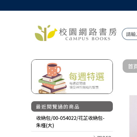
首
最近閱覽過的商品
收納包/00-054022/花芷收納包-
朱槿(大)
more