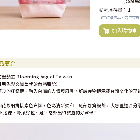
( 2026年
參考庫存量：
1
(可訂購商品，若庫存
加入購物車
品簡介
繪茄芷 Blooming bag of Taiwan
【用色彩交織出新的台灣風貌】
經典的紅綠藍，融入台灣的人情與風景。好感良物把承載台灣文化的茄
印花紗網拼接素色布料，色彩清新柔和。底部加寬設計，大容量適合分裝
KK拉鍊，滑順好拉。是平常外出和旅遊的好夥伴！