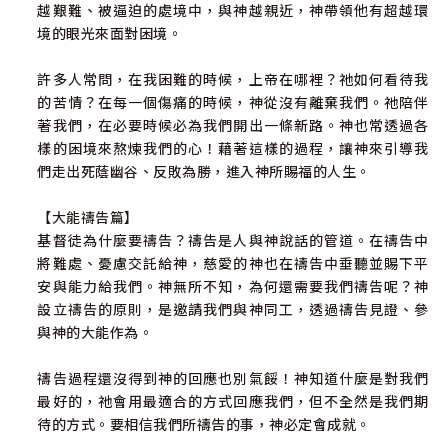
越艱難、被逼迫的處境中，與神越親近，神帶領他有超越環
境的眼光來面對困境。
許多人常問，在我困難的時候，上帝在哪裡？祂如何看待我
的苦情？在每一個傷痛的時候，神從沒有離棄我們。祂陪伴
著我們，在必要時候必為我們開出一條新路。神也常透過各
樣的困境來熬煉我們的心！藉著這樣的過程，讓神來引導我
們走出死蔭幽谷、反敗為勝，進入神所賜福的人生。
【大能禱告篇】
基督徒為什麼要禱告？禱告是人與神說話的管道。在禱告中
將難處、憂慮交託給神，慈愛的神也在禱告中垂聽並賜下平
安與能力給我們。神無所不知，為何還需要我們禱告呢？神
設立禱告的原則，是邀請我們與神同工，透過禱告見證、參
與神的大能作為。
禱告過程還沒得到神的回應也別氣餒！神知道什麼是對我們
最好的，祂會用最適合的方式回應我們，但不全然是我們期
待的方式。要相信我們所禱告的事，神必定會成就。