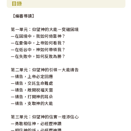
正處在不容易狀況中的人禱告，願神的平安、安慰、醫治、
目錄
話語的力量臨到，生命重新得力。
【編審導讀】
【與主耶穌說說話】
每一篇信息的最後，安靜在神的同在中，透過提問來向耶穌
第一單元：仰望神的大能－突破困境
說說你的感受，並向神禱告支取力量，幫助你繼續勇往向
—在困境中，我如何倚靠神？
前。
—在憂傷中，上帝如何看我？
—在低谷中，神如何帶領我？
會眾的真情回應
—在失敗中，如何反敗為勝？
．在絕望的時候，蕭牧師的信息幫助我能夠支撐下去。
第二單元：仰望神的引領－大能禱告
．聽蕭牧師講道好幾年了，他的內容很生活化吸引我一聽再
—禱告，上帝必定回應
聽！
—禱告，交託生命難處
．在牢裡的日子，從廣播聽見蕭牧師講道，讓我對人生有了
—禱告，敞開祝福天窗
盼望！
—禱告，打開神的耳朵
．蕭牧師的講道，精簡有亮光，每次聽都吸收超多正能量。
—禱告，支取神的大能
．原來神對每個人都有獨特計畫，我竟然可以影響全世界！
第三單元：仰望神的信實－增添信心
—勇敢相信神，必經歷神蹟
—相信神的話，必經歷神蹟