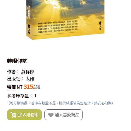
轉眼仰望
作者：
蕭祥修
出版社：
太雅
315
特價 NT
350
參考庫存量：
1
(可訂購商品，若庫存數量不足，將於結帳後為您進貨，請安心訂購)
加入購物車
加入喜愛商品