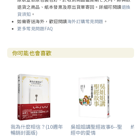
退貨之商品、紙本發票及原出貨單寄回。詳細可閱讀
退換
貨須知
。
如需寄送海外，歡迎閱讀
海外訂購常見問題
。
更多常見問題FAQ
你可能也會喜歡
我為什麼相信？(10週年
吳姐姐講聖經故事6--聖
約翰
暢銷封面版)
經中的愛情