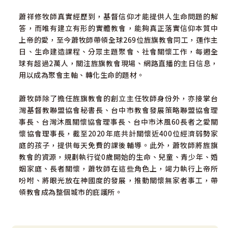
學習將眼光從人、環境身上，轉向愛我們的神，用神的眼光
蕭祥修牧師真實經歷到，基督信仰才能提供人生命問題的解
看自己，也試將心中的怨恨、傷害、憂傷交給神，專注於神
答，而唯有建立有形的實體教會，能夠真正落實信仰本質中
所給予的，而非失去的，將發現發生在自己身上的每件事，
上帝的愛，至今蕭牧師帶領全球269位旌旗教會同工，運作主
都有神的美意。
日、生命建造課程、分眾主題聚會、社會關懷工作，每週全
球有超過2萬人，關注旌旗教會現場、網路直播的主日信息，
【回應呼召篇】
用以成為聚會主軸、轉化生命的題材。
台灣社會對於基督教，總認為這是洋教。其實，華裔是神早
已預備一個敬天尊道的民族，自古以來，華裔民族敬拜「皇
蕭牧師除了擔任旌旗教會的創立主任牧師身份外，亦接掌台
天上帝」，也就是「天父上帝」；孔子在禮運大同篇提到
灣基督教聯盟協會秘書長、台中市教會發展策略聯盟協會理
「大道之行也，天下為公」，其中的「道」就是聖經中提及
事長、台灣沐風關懷協會理事長、台中市沐風60長者之愛關
的「道就是神」，神就是基督耶穌本身。
懷協會理事長，截至2020年底共計關懷近400位經濟弱勢家
庭的孩子，提供每天免費的課後輔導。此外，蕭牧師將旌旗
神把敬天尊道的DNA放在我們裡面，也呼召華裔在這世代中
教會的資源，規劃執行從0歲開始的生命、兒童、青少年、婚
勇敢回應神的託付，在你的生活中，有沒有經常特別想要關
姻家庭、長者關懷，蕭牧師在這些角色上，竭力執行上帝所
懷、關注的某一些族群或社會現象？帶著這一份感動，用耶
吩咐、將眼光放在神國度的發展，推動關懷無家者事工，帶
穌的愛來服務關懷社會上的需要，將神的福音廣傳出去。
領教會成為整個城市的庇護所。
【讓蕭牧師為你禱告】
每篇信息結束，蕭牧師特別領受從神來的啟示與祝福，為著