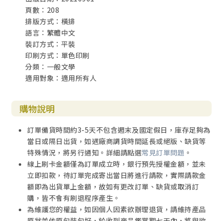
頁數：208
排版方式：橫排
語言：繁體中文
裝訂方式：平裝
印刷方式：單色印刷
分類：一般文學
適用對象：適用所有人
購物說明
訂單備貨時間約3-5天不包含週末及國定假日，庫存足夠為
當日或隔日出貨，如遇廠商調貨時間延長或絕版、缺貨等
特殊情況，將另行通知。詳細請點選
常見訂單問題
。
線上刷卡金額僅為訂單成立時，銀行預先授權金額，並未
立即扣款，待訂單完成寄出當日將進行請款，實際請款金
額即為出貨單上金額，故如有更改訂單、缺貨或取消訂
購，皆不會有刷退程序產生。
為維護您的權益，如因個人因素欲辦理退貨，請維持產品
原狀並依原包裝包好，於收到商品鑑賞期七天內，將與欲