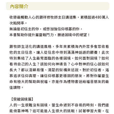
內容簡介
收錄最觸動人心的蕭祥修牧師主日講道集，累積超過480萬人
次點閱率。
無論是初信主的你，或想加強信仰根基的你，
本書幫助你提升屬靈戰鬥力，勝過困境中的絕望！
蕭牧師生活化的講道風格，多年來累積海內外眾多會眾收看
他的主日信息，讓人從信息中得到滿滿神話語的餵養！此次
特別集結了人生最常面臨的各樣困境，如何面對困境？如何
看待自己的人生？該如何向神禱告？心中對神的信心該如何
長大？都以淺顯易懂、清楚的架構來述說。對於初信者，渴
慕追求信仰真理、讓信仰根基更穩固的朋友，將對你屬靈生
命有極大的幫助與祝福。亦是作為禮物書送給福音朋友的最
佳讀物。
【突破困境篇】
人的一生很難沒有困境，當生命遇到不容易的時刻，我們還
能倚靠神嗎？這可能是人生很大的挑戰！試著學習大衛，在