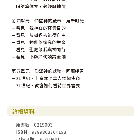
—盼望等候神，必經歷神蹟
第四單元：仰望神的啟示－更新眼光
—看見，我存在的寶貴目的
—看見，放掉過去能得自由
—看見，神能修復我的生命
—看見，聖經領我與神同行
—看見，耶穌如何談論金錢
第五單元：仰望神的感動－回應呼召
—21世紀，上帝賦予華人榮耀使命
—21世紀，教會如何看待世界需要
詳細資料
原書號：0219003
ISBN：9789863364153
出版日期：20210901