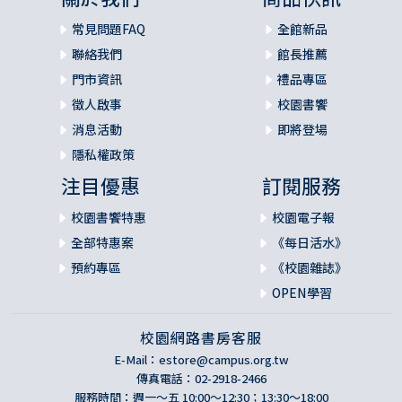
常見問題FAQ
全館新品
聯絡我們
館長推薦
門市資訊
禮品專區
徵人啟事
校園書饗
消息活動
即將登場
隱私權政策
注目優惠
訂閱服務
校園書饗特惠
校園電子報
全部特惠案
《每日活水》
預約專區
《校園雜誌》
OPEN學習
校園網路書房客服
E-Mail：
estore@campus.org.tw
傳真電話：02-2918-2466
服務時間：週一～五 10:00～12:30；13:30～18:00