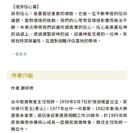
【增添信心篇】
談到信心，是基督徒重要的課題，也是一生不斷學習的信仰
議題。面對環境的挑戰，我們的心常常受環境影響而無法平
靜。本單元帶領我們認識何謂真實的信心，信心是奠基在神
的話語上，透過讀聖經神的話，認識神是怎樣的一位神，有
哪些特質與屬性，在面對困難中信靠祂的帶領。
看更多
透過一次次相信神的真實經歷，對神的信心會越來越大，縱
使在人生中「等候」的階段，仍有盼望地相信上帝依然帶領
著我們，祂必要在對的時間點完成對我們的美好安排。
作者介紹
【更新眼光篇】
作者 蕭祥修
你肯定你自己嗎？相信自己是神美好的創造嗎？因著社會、
職場、家庭加諸在我們身上的標準與期待，似乎很難對上述
台中旌旗教會主任牧師。1959年6月7日於南投埔里出生，家
的問題持肯定的答案。自我形象的建立不是藉由外在事物來
中排行第五(老么)。1977年台中一中畢業，1982年東海大學
肯定，而是我們都是神所造的，我們的生命有寶貴的價值，
建築系畢業；退伍後從事建築相關工作10餘年，於1995年與
神看祂所造的每個孩子甚好，這是任何外在因素都無法動搖
原旌旗使命團核心成員一起開拓旌旗教會，擔任主任牧師一
的。
職迄今。