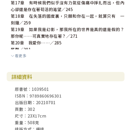
第17章 有時候我們似乎沒有力氣從傷痛中掙扎而出，但內
心卻還是存在著苟活的渴望／245
第18章 在失落的國度裏，只願和你在一起，就算只有 一
刻鐘／259
第19章 如果我是幻影，那我所在的世界是真的還是假的？
那你呢……可真實地存在著？／271
第20章 我愛你……／285
尾聲／301
看更多
詳細資料
原書號：1039501
ISBN：9789860696301
出版日期：20210701
頁數：302
尺寸：23X17cm
重量：508克
排版方式：橫排