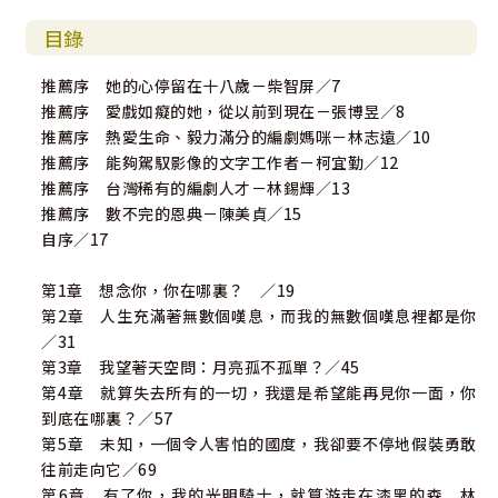
目錄
推薦序 她的心停留在十八歲－柴智屏／7
推薦序 愛戲如癡的她，從以前到現在－張博昱／8
推薦序 熱愛生命、毅力滿分的編劇媽咪－林志遠／10
推薦序 能夠駕馭影像的文字工作者－柯宜勤／12
推薦序 台灣稀有的編劇人才－林錫輝／13
推薦序 數不完的恩典－陳美貞／15
自序／17
第1章 想念你，你在哪裏？ ／19
第2章 人生充滿著無數個嘆息，而我的無數個嘆息裡都是你
／31
第3章 我望著天空問：月亮孤不孤單？／45
第4章 就算失去所有的一切，我還是希望能再見你一面，你
到底在哪裏？／57
第5章 未知，一個令人害怕的國度，我卻要不停地假裝勇敢
往前走向它／69
第6章 有了你，我的光明騎士，就算游走在漆黑的森 林