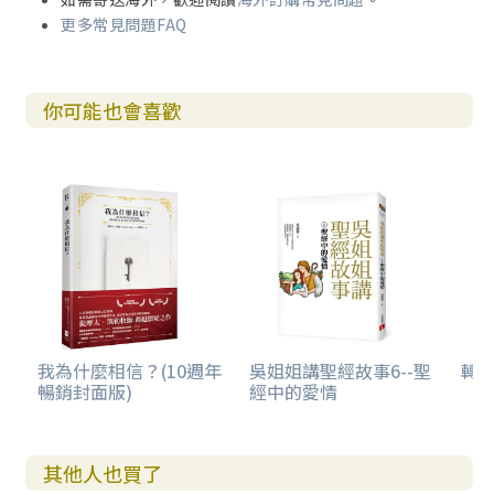
更多常見問題FAQ
你可能也會喜歡
我為什麼相信？(10週年
吳姐姐講聖經故事6--聖
轉
暢銷封面版)
經中的愛情
其他人也買了