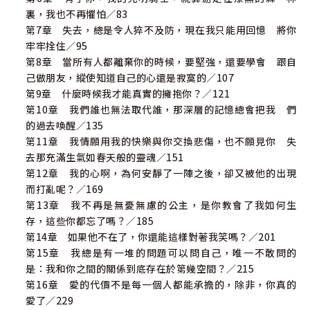
裏，我也不再懼怕／83
第7章 失去，總是令人猝不及防，現在我只能用回憶 將你
牢牢拴住／95
第8章 當所有人都離棄你的時候，要堅強，還要學會 跟自
己做朋友，縱使知道自己的心還是寂寞的／107
第9章 什麼時候我才能真實的擁抱你？／121
第10章 我們誰也無法取代誰，那深層的記憶總會把我 們
的過去喚醒／135
第11章 我情願用我的快樂與你交換悲傷，也不願見你 失
去那充滿生氣如春天般的靈魂／151
第12章 我的心啊，為何安靜了一陣之後，卻又被他的出現
而打亂呢？／169
第13章 我不再是無憂無慮的公主，是你教會了我如何生
存，這些你都忘了嗎？／185
第14章 如果他不在了，你還能這樣對著我笑嗎？／201
第15章 我總是有一堆的問題可以問自己，唯一不敢問的
是：我和你之間的關係到底存在於第幾空間？／215
第16章 愛的代價不是每一個人都能承擔的，除非，你真的
愛了／229