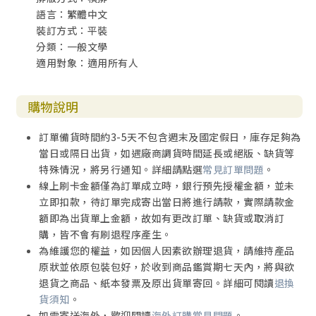
語言：繁體中文
裝訂方式：平裝
分類：一般文學
適用對象：適用所有人
購物說明
訂單備貨時間約3-5天不包含週末及國定假日，庫存足夠為
當日或隔日出貨，如遇廠商調貨時間延長或絕版、缺貨等
特殊情況，將另行通知。詳細請點選
常見訂單問題
。
線上刷卡金額僅為訂單成立時，銀行預先授權金額，並未
立即扣款，待訂單完成寄出當日將進行請款，實際請款金
額即為出貨單上金額，故如有更改訂單、缺貨或取消訂
購，皆不會有刷退程序產生。
為維護您的權益，如因個人因素欲辦理退貨，請維持產品
原狀並依原包裝包好，於收到商品鑑賞期七天內，將與欲
退貨之商品、紙本發票及原出貨單寄回。詳細可閱讀
退換
貨須知
。
如需寄送海外，歡迎閱讀
海外訂購常見問題
。