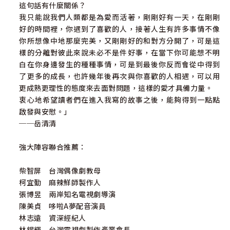
這句話有什麼關係？
我只能說我們人類都是為愛而活著，剛剛好有一天，在剛剛
好的時間裡，你遇到了喜歡的人，接著人生有許多事情不像
你所想像中地那麼完美，又剛剛好的和對方分開了，可是這
樣的分離對彼此來說未必不是件好事，在當下你可能想不明
白在你身邊發生的種種事情，可是到最後你反而會從中得到
了更多的成長，也許幾年後再次與你喜歡的人相遇，可以用
更成熟更理性的態度來去面對問題，這樣的愛才具備力量。
衷心地希望讀者們在進入我寫的故事之後，能夠得到一點點
啟發與安慰。」
──岳清清
強大陣容聯合推薦：
柴智屏 台灣偶像劇教母
柯宜勤 麻辣鮮師製作人
張博昱 兩岸知名電視劇導演
陳美貞 哆啦A夢配音演員
林志遠 資深經紀人
林錫輝 台灣電視劇製作產業會長