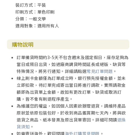
裝訂方式：平裝
我成長於賓州東部一個主流信義會的教會。在一九六○年早
印刷方式：單色印刷
期，十來歲的我正接受一個為期兩年為堅振禮預備的課程，
分類：一般文學
其中包含基督教信仰、實踐與歷史，目的在讓年輕人對信仰
適用對象：適用所有人
有更全面性的瞭解，將來可以在人前公開承諾並接受這信
仰。我第一年的老師是一位退休的牧師，他相當傳統與保
守，常常談到地獄的危險與強大信心的必要。然而，到了第
購物說明
二年，授課者是一位新來的、剛從神學院畢業的年輕神職人
員；他本身是一位活躍的社會運動者，對傳統的基督教義充
訂單備貨時間約3-5天不包含週末及國定假日，庫存足夠為
滿深度的質疑。於是，這兩年的我，好像受教於兩個不同的
當日或隔日出貨，如遇廠商調貨時間延長或絕版、缺貨等
宗教信仰。第一年，我們站立於一位聖潔、公義的上帝面
特殊情況，將另行通知。詳細請點選
常見訂單問題
。
前，唯有盡全力並付上代價才能止息祂的烈怒；第二年，我
線上刷卡金額僅為訂單成立時，銀行預先授權金額，並未
們聽到在宇宙中愛的聖靈，祂只要我們為人權努力，並且解
立即扣款，待訂單完成寄出當日將進行請款，實際請款金
放那些受壓迫的人。當時我想問這兩位授課老師的主要問題
額即為出貨單上金額，故如有更改訂單、缺貨或取消訂
是：「你們之中哪一位在說謊？」但是十四歲的我，還沒那
購，皆不會有刷退程序產生。
麼大膽，所以我只是閉口不言。
為維護您的權益，如因個人因素欲辦理退貨，請維持產品
原狀並依原包裝包好，於收到商品鑑賞期七天內，將與欲
不久，家人找到一個更為保守的小循理會教會，雖然那裡的
退貨之商品、紙本發票及原出貨單寄回。詳細可閱讀
退換
牧師與會眾其實是溫和的人；但接下來的這些年，因為他們
貨須知
。
的嚴謹，在我信仰生命的年輪中，留下一圈可被稱為「地獄
如需寄送海外，歡迎閱讀
海外訂購常見問題
。