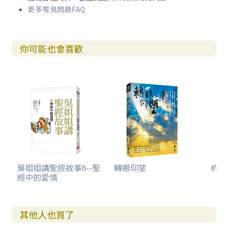
火層」（Hellfire Layer）的紀錄（譯註：嚴謹的基督信仰，
更多常見問題FAQ
常用地獄火來警示人的罪惡結局）；之後我離家就學於東北
部、一個良好又自由的小型大學，很快地，這經驗開始朝我
想像中的「地獄火」潑冷水。
你可能也會喜歡
校中的歷史系與哲學系受到法蘭克福學派那種新馬克思主義
批判理論的影響，向來比較激進。在一九六八年，社會運動
主義有其吸引力，這算是時髦的玩意兒，對美國資產階級社
會的批判，也很有說服力，但它的哲學基礎讓我覺得困擾。
我似乎看到在我面前有兩個陣營，而兩者都有其激進的錯
誤：醉心於社會正義的人士是道德的相對主義者（moral rel
ativists）（譯註：缺乏堅定的道德標準）；而那些道德正直
之士，似乎又對世上普遍發生的壓迫現況漠不關心。在情感
上，我心傾向於前者—哪個年輕人不會呢？你可以解放受壓迫
的人，然後與你想要的人同睡；但我不斷問一個問題：「如
吳姐姐講聖經故事6--聖
轉眼仰望
約翰
經中的愛情
果道德是相對的，為何社會公義就不是相對的呢？」這樣的
想法似乎明顯背離我的年輕教授與其跟隨者；然而，我也由
其中開始看清楚，那傳統教會中存在的赤裸裸矛盾：我怎能
回到那種會支持南方分離主義與南非種族隔離的正統基督
其他人也買了
教？基督教對於我開始變得很不實際，即使當時的我還無法