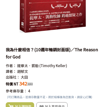
我為什麼相信？(10週年暢銷封面版)／The Reason
for God
作者：
提摩太．凱勒
(Timothy Keller)
譯者：
趙郁文
出版社：
大田
342
特價 NT
380
參考庫存量：
4
(可訂購商品，若庫存數量不足，將於結帳後為您進貨，請安心訂購)
加入購物車
加入喜愛商品