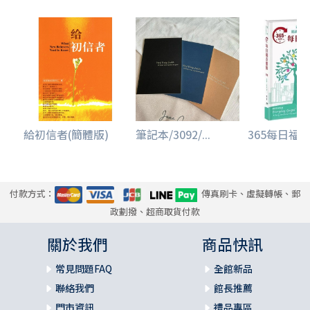
摸索出另一條關乎生命與思想的切實可行的道路。
當時我並不知道，這種屬靈的「不實際」來自於阻擋我道路
的三種障礙。在我的大學生涯中，這三種障礙不斷困擾著
我，自此，信仰開始對我變得重要而關乎生命。第一種障礙
是一種心智障礙，我被一堆關於基督教的難題所困擾：一個
愛人的上帝怎能審判又懲罰？為何一定要信什麼？我開始閱
讀關於這些問題做正反兩方面觀點的書籍和論証，於是慢慢
給初信者(簡體版)
筆記本/3092/...
365每日福音
地，但卻是確定地，基督教重新開始對我有了意義。這本書
的以下篇幅，正是交代了我的想法，而現在我還如是認定
的。
付款方式：
傳真刷卡、虛擬轉帳、郵
第二種障礙是一種內裡與個人的障礙。作為孩童，信仰的合
政劃撥、超商取貨付款
理性可以只植基於別人的權威之上；但當我們成年後，就同
時需要個人的、第一手的經驗。雖然當時我已經會「說」禱
關於我們
商品快訊
告很多年了，雖然我也偶爾在看到大山大海時，激起靈感
的、美學的驚喜感動，但我從未個人親身經歷上帝的同在。
常見問題FAQ
全館新品
這並不需要學什麼禱告技巧的知識，只是一種自己前去抓取
聯絡我們
館長推薦
個人需要、缺點、問題的過程；它是痛苦的，也常常是被失
門市資訊
禮品專區