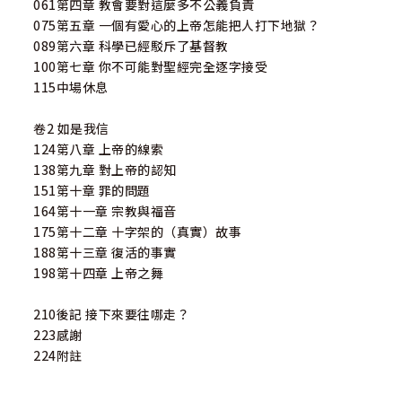
061第四章 教會要對這麼多不公義負責
075第五章 一個有愛心的上帝怎能把人打下地獄？
089第六章 科學已經駁斥了基督教
100第七章 你不可能對聖經完全逐字接受
115中場休息
卷2 如是我信
124第八章 上帝的線索
138第九章 對上帝的認知
151第十章 罪的問題
164第十一章 宗教與福音
175第十二章 十字架的（真實）故事
188第十三章 復活的事實
198第十四章 上帝之舞
210後記 接下來要往哪走？
223感謝
224附註