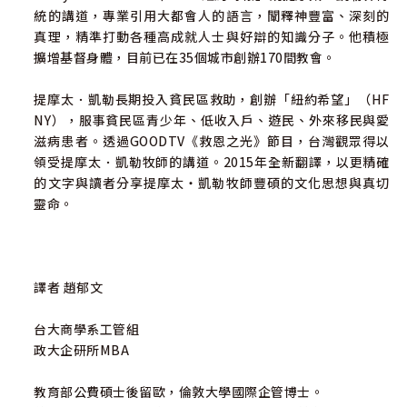
統的講道，專業引用大都會人的語言，闡釋神豐富、深刻的
台灣淡水竹圍基督教會主任牧師呂代豪 ：「現今的時代需要
真理，精準打動各種高成就人士與好辯的知識分子。他積極
這本傑出著作所傳遞的信息，使徘徊在人生十字路口的靈魂
擴增基督身體，目前已在35個城市創辦170間教會。
可以獲得指點。」
提摩太．凱勒長期投入貧民區救助，創辦「紐約希望」（HF
前台北真理堂主任牧師楊寧亞 ：「這本書像是一盞探照燈，
NY），服事貧民區青少年、低收入戶、遊民、外來移民與愛
穿透後現代主義的濃霧，把基督教信仰的內涵照得清清楚
滋病患者。透過GOODTV《救恩之光》節目，台灣觀眾得以
楚、條分縷析，讓疑惑的人恍然大悟，豁然明白『不要迷
領受提摩太．凱勒牧師的講道。2015年全新翻譯，以更精確
信，也不要迷不信』。」
的文字與讀者分享提摩太‧凱勒牧師豐碩的文化思想與真切
靈命。
基督徒 YouTuber 迺哥 ：不論你是基督徒還是非基督徒，都
能從中得到一些新的視角，甚至可能發現原來自己對宗教、
信仰，甚至人生的看法，還有很多可以更深入思考的地方。
譯者 趙郁文
《紐約時報》 ：「與其他都會大教會不同的，救贖者教會非
常傳統。但是凱勒非傳統的，就是他對都會聽眾的傳道所用
台大商學系工管組
的技巧……如果親眼看到凱勒在台上的專業姿態，我們便不
政大企研所MBA
難從中了解一二。」
教育部公費碩士後留歐，倫敦大學國際企管博士。
《出版人週刊》 ：「為了塑造一個令人信服的上帝，凱勒取