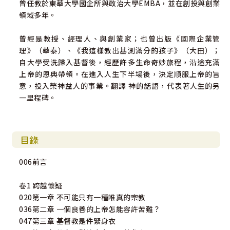
曾任教於東華大學國企所與政治大學EMBA，並在創投與創業
材於古典文學、哲學、人類學，以及許多不同領域。這本書
領域多年。
是寫給懷疑論者，以及虔誠的教徒的。作者將自己在紐約救
贖者教會所見所聞生動的寫下來…這本書見證了作者的博學
曾經是教授、經理人、與創業家；也曾出版《國際企業管
多聞，也給當下懷疑者、辯論著信仰懷疑的人一個令人信服
理》（華泰）、《我這樣教出基測滿分的孩子》（大田）；
的依據，也讓那些想要重新評估自己所信的宗教的人一個好
自大學受洗歸入基督後，經歷許多生命奇妙旅程，沿途充滿
理由。」
上帝的恩典帶領。在進入人生下半場後，決定順服上帝的旨
意，投入榮神益人的事業。翻譯 神的話語，代表著人生的另
一里程碑。
目錄
006前言
卷1 跨越懷疑
020第一章 不可能只有一種唯真的宗教
036第二章 一個良善的上帝怎能容許苦難？
047第三章 基督教是件緊身衣