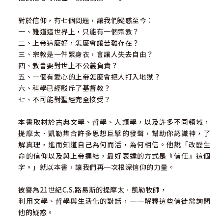
對於信仰，有七個問題，讓我們疑惑至今：
一、難道這世界上，只能有一個宗教？
二、上帝這麼好，怎麼會讓苦難存在？
三、宗教是一件緊身衣，會讓人失去自由？
四、教會要對世上不公義負責？
五、一個有愛心的上帝怎麼會把人打入地獄？
六、科學已經駁斥了基督教？
七、不可能對聖經完全接受？
本書取材於古典文學、哲學、人類學，以及許多不同領域，
提摩太．凱勒集合許多思想巨擘的發聲，幫助你認識神，了
解真理，進而知道自己為何而活，為何相信。他說「改變生
命的信仰以及與上帝連結，最好表達的方式是『信任』這個
字。」就以本書，讓我們再一次根深信仰的力量。
被譽為21世紀C.S.路易斯的提摩太．凱勒牧師，
利用文學、哲學與生活化的對話，一一解釋這些信徒常詢問
他的疑惑。