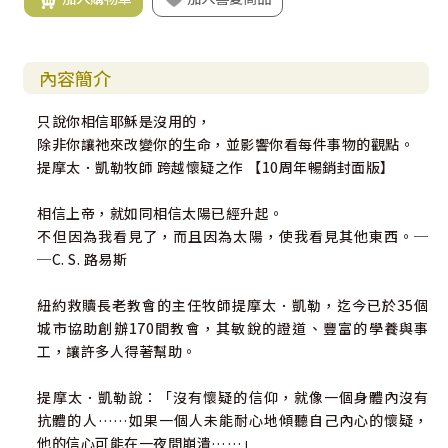
內容簡介
只說你相信耶穌是沒用的，
除非你讓祂來改變你的生命，並影響你看每件事物的觀點。
提摩太．凱勒牧師 跨越懷疑之作 【10周年暢銷封面版】
相信上帝，就如同相信太陽已經升起。
不但因為我看見了，而且因為太陽，使我看見其他東西。─
─C. S. 路易斯
紐約救贖長老教會的主任牧師提摩太．凱勒，迄今已於35個
城市協助創辦170間教會，其敏銳的證道、豐富的學養與事
工，讓許多人得著幫助。
提摩太．凱勒說：「沒有懷疑的信仰，就像一個身體內沒有
抗體的人……如果一個人未能耐心地傾聽自己內心的懷疑，
他的信心可能在一夜間崩潰……」