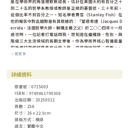
是在學術界的角落裡默默成長，估計在美國大約有百分之十
到二十五的哲學系教授或教師是正統的基督徒，三十年前，
這個比率不到百分之一。知名學者費雪（Stanley Fish）在
他的報告中對此趨勢是有其根據的：「當德希達（Jacques D
errida，法國哲學大師，解構主義之父）於二○○四年十一月
過世時，一位記者打電話問我，想知道在繼種族、性別，與
階級三大主流領域的長期主宰後，作為學術界核心智識能量
的後繼研究領域將會是什麼？我一語道破地回答：宗教。」
看更多
簡言之，在宗教議題上，世界是被兩極化的：它正在向著
「越發敬虔」和「越發不敬虔」這兩個極端同時發展。過去
一度被相信：世俗化的歐洲國家是全世界走向世俗的先驅；
詳細資料
宗教，一度被認為會從原本比較優勢強大、超自然取向的高
峰狀態逐漸式微，甚至走向凋亡；但現在這種「科技進步導
原書號：0715003
致世俗主義」的理論現在正在被解構，或是被徹底反省。即
ISBN：9789861799308
便在歐洲，目前在基督教緩步成長，而回教快速發展的現實
出版日期：20250312
狀況下，其未來也未必走向世俗化。
頁數：256
尺寸：16 x 22.5cm
兩個陣營
排版方式：橫排
語言：繁體中文
在這種兩個極端現象中，我的論點有其立場上的特別優勢：