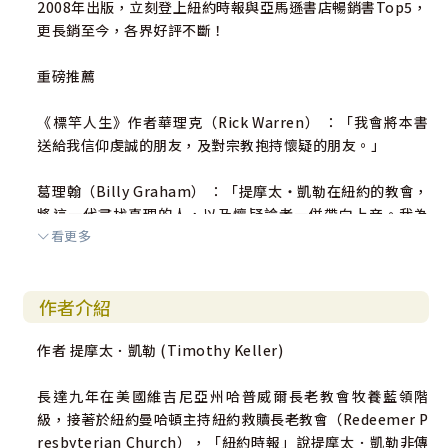
2008年出版，立刻登上紐約時報與亞馬遜書店暢銷書Top5，
更長銷至今，各界好評不斷！
重磅推薦
《標竿人生》作者華理克（Rick Warren） ：「我會將本書
送給我信仰虔誠的朋友，及對宗教抱持懷疑的朋友。」
葛理翰（Billy Graham） ：「提摩太‧凱勒在紐約的教會，
將這一代尋找真理的人，以及懷疑論者一併帶向上帝。我為
看更多
他感謝上帝。」
靈糧教牧宣教神學院院長謝宏忠 ：「在強調多元價值和相對
作者介紹
觀點的後現代思潮之上，作者以宏觀的角度和清晰的思路，
搭建出原汁原味的基督信仰橋樑。」
作者 提摩太．凱勒 (Timothy Keller)
玉山神學院院長布興大立 ：「讓人難能可貴的是，這本書化
長達九年在美國維吉尼亞州哈普威爾長老教會牧養藍領階
解非基督徒對基督教信仰的疑慮，進而以嚴謹的文章與之討
級，接著於紐約曼哈頓主持紐約救贖長老教會（Redeemer P
論，去闡明基督教信仰的真理。」
resbyterian Church），「紐約時報」說提摩太．凱勒非傳