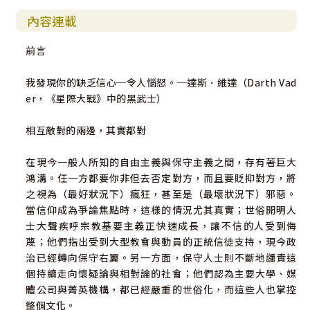
內容連載
前言
我發現你的缺乏信心─令人惱怒。─達斯．維達（Darth Vad
er，《星際大戰》中的黑武士）
相互敵對的兩邊，其實都對
在現今一般人所知的自由主義與保守主義之間，存有著巨大
鴻溝。任一方都要你非但去否定對方，而且要貶抑對方，將
之視為（最好狀況下）瘋狂，甚至是（最壞狀況下）邪惡。
當信仰成為爭論焦點時，這樣的情況尤其真實；世俗開明人
士大聲疾呼宗教基要主義正快速成長，讓不信的人受到侮
蔑；他們指出受到大型教會與動員的正統信徒支持，現今政
治已經轉向保守右翼。另一方面，保守人士則不斷地譴責這
個持續走向懷疑論與相對論的社會；他們認為主要大學、媒
體公司與菁英機構，都已經嚴重的世俗化，而這些人也掌控
整個文化。