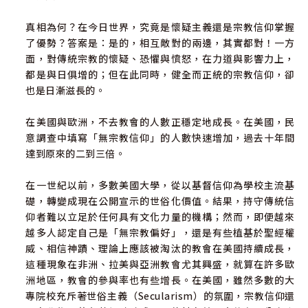
真相為何？在今日世界，究竟是懷疑主義還是宗教信仰掌握
了優勢？答案是：是的，相互敵對的兩邊，其實都對！一方
面，對傳統宗教的懷疑、恐懼與憤怒，在力道與影響力上，
都是與日俱增的；但在此同時，健全而正統的宗教信仰，卻
也是日漸滋長的。
在美國與歐洲，不去教會的人數正穩定地成長。在美國，民
意調查中填寫「無宗教信仰」的人數快速增加，過去十年間
達到原來的二到三倍。
在一世紀以前，多數美國大學，從以基督信仰為學校主流基
礎，轉變成現在公開宣示的世俗化價值。結果，持守傳統信
仰者難以立足於任何具有文化力量的機構；然而，即便越來
越多人認定自己是「無宗教偏好」，還是有些植基於聖經權
威、相信神蹟、理論上應該被淘汰的教會在美國持續成長，
這種現象在非洲、拉美與亞洲教會尤其興盛，就算在許多歐
洲地區，教會的參與率也有些增長。在美國，雖然多數的大
專院校充斥著世俗主義（Secularism）的氛圍，宗教信仰還