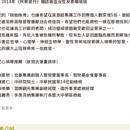
‧2014年《柯夢波丹》雜誌最佳女性友善職場獎
他的「脫胎換骨」也讓希望在其旅館集團工作的應徵人數突增5倍，旅
他甚至將高階管理層都送去修道院，希望他們也能跟他一樣在那裡找到
他也從讓員工討厭的老闆，成功變成德國最受歡迎企業家之一。
當危機來臨，有些人會被危機所擊敗，但有些人卻因面臨危機而更顯強
本書從哲學、心理學、神經生物學、靈性等領域探索僕人領導的智慧，
生的廣大上班族帶來一些啟發。
從心領導推薦（按姓氏筆畫排序）
施振榮｜宏碁集團創辦人暨榮譽董事長、智榮基金會董事長
陳建仁｜中研院院士，中華民國第14任副總統
張倚蘭｜雲朗觀光集團副總經理、國外事業處總經理
黃麗燕｜李奧貝納集團執行長暨大中華區總裁
看更多
一本從「心」出發的書，循序漸進地鼓勵我們，用一顆謙卑、在乎、自
這世上有數不清的方法深究如何領導與管理，但對的「心」只有一顆，
——張倚蘭，雲朗觀光集團副總經理、國外事業處總經理
者介紹