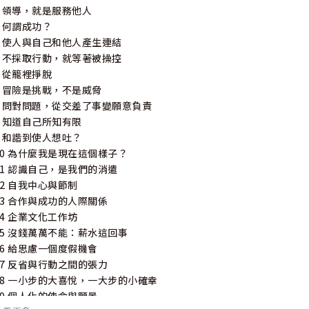
1 領導，就是服務他人
2 何謂成功？
3 使人與自己和他人產生連結
4 不採取行動，就等著被操控
5 從籠裡掙脫
6 冒險是挑戰，不是威脅
7 問對問題，從交差了事變願意負責
8 知道自己所知有限
9 和諧到使人想吐？
10 為什麼我是現在這個樣子？
11 認識自己，是我們的消遣
12 自我中心與節制
13 合作與成功的人際關係
14 企業文化工作坊
15 沒錢萬萬不能：薪水這回事
16 給思慮一個度假機會
17 反省與行動之間的張力
18 一小步的大喜悅，一大步的小確幸
19 個人化的使命與願景