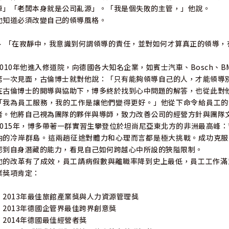
掉」「老闆本身就是公司亂源」。「我是個失敗的主管，」他說。
他知道必須改變自己的領導風格。
► 「在寂靜中，我意識到何謂領導的責任，並對如何才算真正的領導，
2010年他進入修道院，向德國各大知名企業，如賓士汽車、Bosch、
第一次見面，古倫博士就對他說：「只有能夠領導自己的人，才能領導
在古倫博士的開導與協助下，博多終於找到心中問題的解答，也從此對
「我為員工服務，我的工作是讓他們變得更好。」他從下命令給員工的
者。他將自己視為團隊的夥伴與導師，致力改善公司的經營方針與團隊
2015年，博多帶著一群實習生攀登位於坦尚尼亞東北方的非洲最高峰：
內的冷岸群島。這兩趟征途對體力和心理而言都是極大挑戰。成功克服
認到自身潛藏的能力，看見自己如何跨越心中所設的狹隘限制。
他的改革有了成效，員工請病假數與離職率降到史上最低，員工工作滿
業獎項肯定：
‧2013年最佳旅館產業獎與人力資源管理獎
‧2013年德國企管界最佳跨界創意獎
‧2014年德國最佳經營者獎