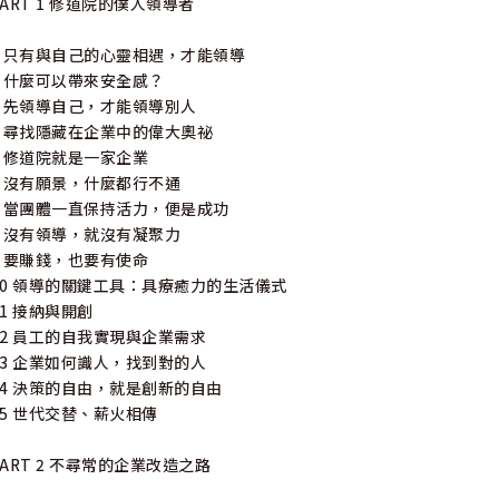
PART 1 修道院的僕人領導者
1 只有與自己的心靈相遇，才能領導
2 什麼可以帶來安全感？
3 先領導自己，才能領導別人
4 尋找隱藏在企業中的偉大奧祕
5 修道院就是一家企業
6 沒有願景，什麼都行不通
7 當團體一直保持活力，便是成功
8 沒有領導，就沒有凝聚力
9 要賺錢，也要有使命
10 領導的關鍵工具：具療癒力的生活儀式
11 接納與開創
12 員工的自我實現與企業需求
13 企業如何識人，找到對的人
14 決策的自由，就是創新的自由
15 世代交替、薪火相傳
PART 2 不尋常的企業改造之路