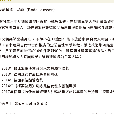
作者 博多．楊森（Bodo Janssen）
1974年出生於德國漢堡附近的小鎮埃姆登，曾就讀漢堡大學企管系與中文
旅館集團負責人，該連鎖旅館是德國北海岸和波羅的海沿岸旅館界龍頭
因父親突然墜機身亡，不得不在32歲那年接下旅館集團負責人職務，
職。後來運用古倫博士所推廣的企業靈性領導課程，徹底改造集團經營
倍、員工滿意度從低於10％升高到90％、顧客再推薦率高達98％、員
新的經營與人力發展成果，獲得德國各項企業大獎：
‧2013年最佳旅館產業獎與人力資源管理獎
‧2013年德國企管界最佳跨界創意獎
‧2014年德國最佳經營者獎
‧2014年《柯夢波丹》雜誌最佳女性友善職場獎
‧2017年德國《哈佛商業經理人》雜誌稱該旅館集團的改造是「德國
古倫博士（Dr. Anselm Grün）