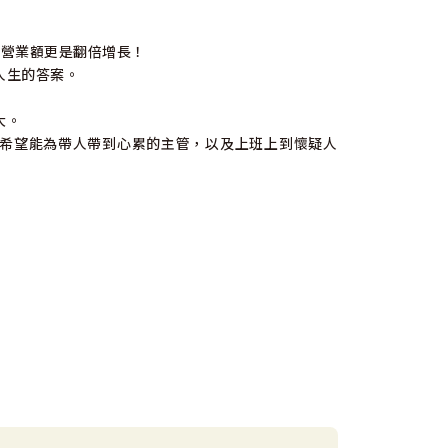
館營業額更是翻倍增長！
人生的答案。
大。
希望能為帶人帶到心累的主管，以及上班上到懷疑人
省，和充滿愛的心，看見自己。
因為真正的領導是「服務」，不是「特權」。