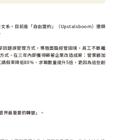
系。目前是「自由盟約」（Upstalsboom）連鎖
。
卻因錯誤管理方式，導致面臨經營困境，員工不斷離
方式，在三年內即獲得顯著企業改造成果：營業額加
工請假率降低80％、求職數量提升5倍，更因為這些創
企管界最重要的轉變」。