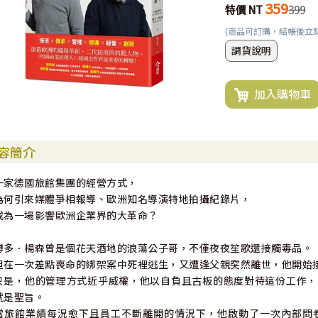
359
特價 NT
399
(商品可訂購，結帳後立
調貨說明
加入購物車
容簡介
一家德國旅館集團的經營方式，
為何引來媒體爭相報導、歐洲知名導演特地拍攝紀錄片，
成為一場影響歐洲企業界的大革命？
博多．楊森曾是個花天酒地的浪蕩公子哥，不僅夜夜笙歌還接觸毒品。
但在一次差點喪命的綁架案中死裡逃生，又遭逢父親突然離世，他開始
只是，他的管理方式近乎威權，他以自負且古板的態度對待這份工作，
就是聖旨。
當旅館業績每況愈下且員工不斷離開的情況下，他啟動了一次內部問