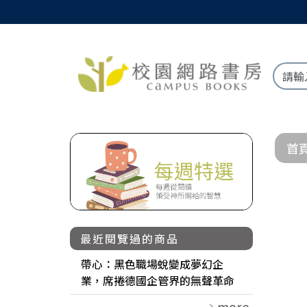
首
最近閱覽過的商品
帶心：黑色職場蛻變成夢幻企
業，席捲德國企管界的無聲革命
more