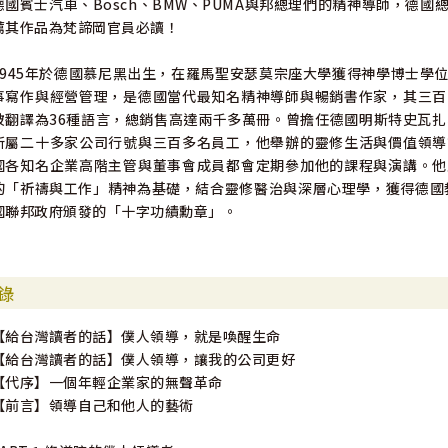
德國賓士汽車、Bosch、BMW、PUMA與邦總理們的精神導師，德
薦其作品為梵諦岡官員必讀！
1945年於德國慕尼黑出生，在羅馬聖安瑟莫宗座大學獲得神學博士學
事寫作與經營管理，是德國當代最知名精神導師與暢銷書作家，其三百
被翻譯為36種語言，總銷售高達兩千多萬冊。曾擔任德國明斯特史瓦扎
所屬二十多家公司行號與三百多名員工，他舉辦的靈修生活與價值領導
國各知名企業高階主管與董事會成員都會定期參加他的課程與演講。他
的「祈禱與工作」精神為基礎，結合靈修醫治與深層心理學，獲得德國教
國聯邦政府頒發的「十字功績勳章」。
錄
【給台灣讀者的話】僕人領導，就是喚醒生命
【給台灣讀者的話】僕人領導，讓我的公司更好
【代序】一個年輕企業家的無聲革命
【前言】領導自己和他人的藝術