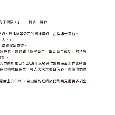
有了領悟。」──博多．楊森
BMW、PUMA等公司的精神導師：古倫博士請益。
別人。」
他造成深遠影響。
領導者，轉變成「服務員工、幫助員工成功」的領導
文化。
吉力馬札羅山；2018年又橫跨位於挪威最北界北極區
這些挑戰使這些年輕人大大增強自信心，也使他們體
意度上升80％，自由盟約連鎖旅館集團更獲得多項企