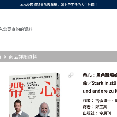
2026校園網路書房週年慶：與上帝同行的人生地圖！
頁
商品詳細資料
帶心：黑色職場
命／Stark in stür
und andere zu 
作者：
古倫博士、
譯者：
鄭玉英
出版社：
今周刊