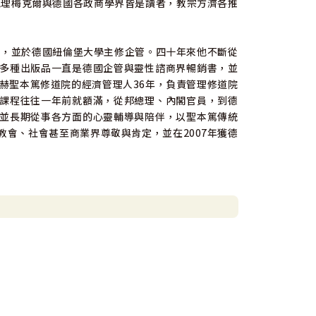
國總理梅克爾與德國各政商學界皆是讀者，教宗方濟各推
位，並於德國紐倫堡大學主修企管。四十年來他不斷從
多種出版品一直是德國企管與靈性諮商界暢銷書，並
赫聖本篤修道院的經濟管理人36年，負責管理修道院
課程往往一年前就額滿，從邦總理、內閣官員，到德
並長期從事各方面的心靈輔導與陪伴，以聖本篤傳統
會、社會甚至商業界尊敬與肯定，並在2007年獲德