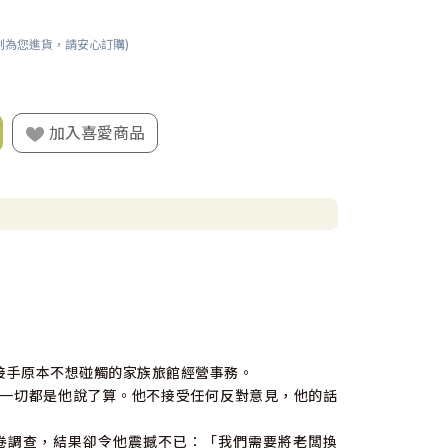
刻為您進貨，請安心訂購)
加入喜愛商品
接手原本不想碰觸的家族旅館經營事務。
一切都是他說了算。他不接受任何反對意見，他的話
卷調查，結果卻令他震撼不已：「我們需要將老闆換