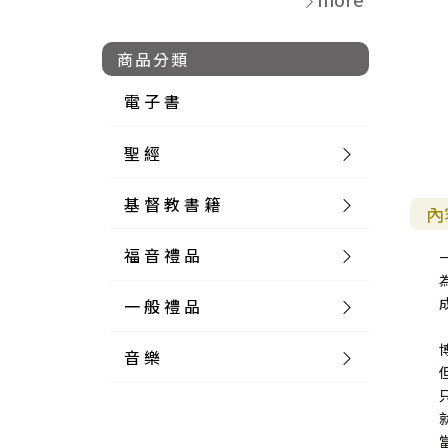
商品分類
電 子 書
聖 經
基 督 教 書 籍
新 舊 約 聖 經
內
福 音 禮 品
簡 體 聖 經
聖 經 論 叢
和 合 本
一 般 禮 品
英 文 聖 經
神 學 類
福 音 飾 品 配 件
和 合 本 標 點
參 考 書 工 具 書
音 樂
外 文 聖 經
實 踐 神 學
福 音 家 飾 用 品
一 般 卡 片
新 標 點 和 合 本
K J V
摩 西 五 經
系 統 神 學
福 音 項 鍊
讀 經 法
中 外 文 聖 經
教 會 歷 史
福 音 生 活 雜 貨
一 般 文 具
詩 本 樂 譜
和 合 本 修 訂 版
E S V
歷 史 書
神 、 創 造
宣 教 差 傳
福 音 耳 環 / 耳 夾
福 音 桌 飾 品
萬 用 卡
釋 經 法
創 世 記