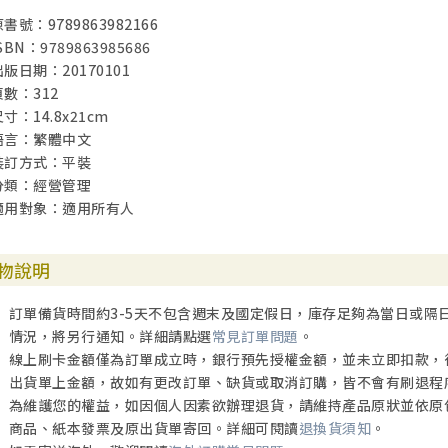
書號：9789863982166
SBN：9789863985686
出版日期：20170101
頁數：312
寸：14.8x21cm
語言：繁體中文
裝訂方式：平裝
分類：經營管理
適用對象：適用所有人
物說明
訂單備貨時間約3-5天不包含週末及國定假日，庫存足夠為當日或隔
情況，將另行通知。詳細請點選
常見訂單問題
。
線上刷卡金額僅為訂單成立時，銀行預先授權金額，並未立即扣款，
出貨單上金額，故如有更改訂單、缺貨或取消訂購，皆不會有刷退程
為維護您的權益，如因個人因素欲辦理退貨，請維持產品原狀並依原
商品、紙本發票及原出貨單寄回。詳細可閱讀
退換貨須知
。