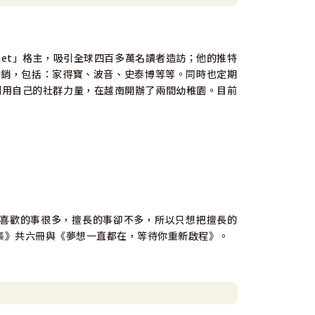
掌控自己生涯的解方。他提出了獨創的「職涯存摺」
程可以轉化為屬於自己的生涯資產，進而有不害怕時
ike.net」格主，吸引全球四百多萬名讀者造訪；他的推特
行銷，包括：家得寶、波音、史泰博等等。同時也定期
恩利用自己的社群力量，在越南開辦了兩間幼稚園。目前
低潮與天花板的時候，它能夠為你指引方向。」
你該怎麼做。」
喜歡的事很多，擅長的事卻不多，所以只想把擅長的
是「壞女孩」公司（Nasty Gal）執行長
集》共六冊與《夢想一直都在，等待你重新啟程》。
會忘了自己正在學習新知。然而，他所分享的，都是
職涯上有所發展的人。這是一本擁有超光速推進裝置
、《瞞天過海》與《非關好男人》編劇與製作人