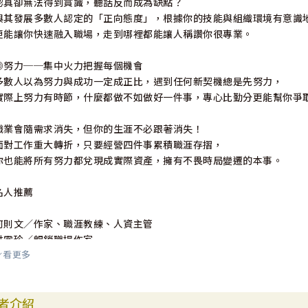
認真卻無法得到賞識，聽話反而成為缺點？
與其發展多數人認定的「正向態度」，根據你的技能與組織環境有意識
更能讓你快速融入職場，走到哪裡都能讓人稱讚你很專業。
◎努力──集中火力把握每個機會
多數人以為努力與成功一定成正比，遇到任何新契機總是先努力，
實際上努力有時節，什麼都做不如做好一件事，專心比勤分更能幫你爭
職業會隨需求消失，但你的生涯不必跟著消失！
面對工作重大轉折，只要經營四件事累積職涯存摺，
你也能將所有努力都兌現成實際資產，擁有不畏時局變遷的本事。
名人推薦
何則文／作家、職涯教練、人資主管
洪雪珍／暢銷職場作家
看更多
黃至堯／兩岸人資專家
Lucy Chang／臉書「矽谷資深女工程師」作家
者介紹
好評推薦