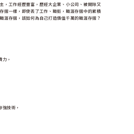
主，工作經歷豐富，歷經大企業、小公司、被開除又
存摺一樣，即使丟了工作、職銜，職涯存摺中的累積
職涯存摺，該如何為自己打造價值千萬的職涯存摺？
費力，
存強技術，