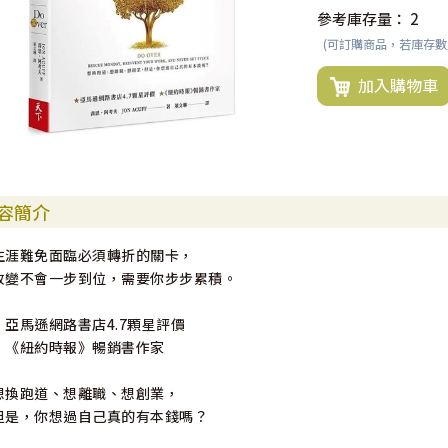
參考庫存量：
2
(可訂購商品，若庫存
加入購物車
容簡介
生涯難免面臨必須轉折的關卡，
改變不會一步到位，需要你步步累積。
．亞馬遜網路書店4.7顆星評價
．《紐約時報》暢銷書作家
想換跑道、想離職、想創業，
但是，你想過自己真的有本錢嗎？