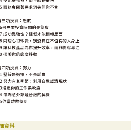
14 技能很慢熟，卻生疏得很快
——潘蜜拉‧史蘭（Pamela Slim）／《創業是人人必備的第二專長》
15 職務會隨著需求消失但你不會
*原書名為《不受限的工作人生》
第三項投資：態度
16最需要投資時間的是態度
17 成功靠狼性？慷慨才能翻轉局面
18 同理心很珍貴，別浪費在不值得的人身上
19 讓科技產品為你提升效率，而非剝奪專注
20 帶著你的態度移動
第四項投資：努力
21 堅毅是選擇，不是感覺
22 努力有其季節：利用自覺認清現狀
23增進你的工作柔軟度
24 每場意外都是晉級的契機
25你當然做得到
細資料