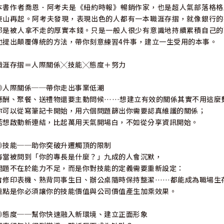
本書作者喬恩．阿考夫是《紐約時報》暢銷作家，也是超人氣部落格格
東山再起。阿考夫發現，表現出色的人都有一本職涯存摺，就像銀行的
都是被人拿不走的厚實本錢。只是一般人很少有意識地持續累積自己的
他提出顛覆傳統的方法，帶你刻意練習4件事，建立一生受用的本事。
職涯存摺＝人際關係╳技能╳態度＋努力
◎人際關係──帶你走出事業低潮
應酬、聚餐、送禮物還要主動問候……想建立有效的關係其實不用這麼
你可以從寫筆記卡開始，用六個問題篩出你需要認真維護的關係；
若想啟動新連結，比起萬用天氣開場白，不如從分享資訊開始。
◎技能──助你突破升遷觸頂的限制
每當被問到「你的專長是什麼？」九成的人會沉默，
問題不在於能力不足，而是你對技能的定義需要重新設定：
會修印表機、熟背同事生日、辦公桌隨時保持整潔……都能成為職場生
重點是你必須讓你的技能價值與公司價值產生加乘效果。
◎態度──幫你快速融入新環境、建立正面形象