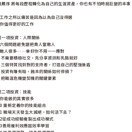
推薦序 將每段歷程轉化為自己的生涯資產，你也有不怕時局巨變的本事
「就像亞伯拉罕‧林肯曾經說過的，強迫自己做不喜歡的工作，就像付
該這麼做！幸好你以後至少不需要再做這兩件事的其中之一了。聽我
1工作之所以痛苦是因為以為自己沒得選
得。」
2你值得更好的工作
——克里斯‧古利博（Chris Guillebeau）／《紐約時報》暢銷
生》作者
第一項投資：人際關係
3六個問題避免錯把貴人當敵人
「本書內容有趣、見解深刻，而且文筆優美。這也是讓我討厭喬恩‧阿考
4敵人很多……幸好你不用一一應對
figan）／喜劇演員
5 不需要積極社交，先分享資訊和乳酪就好
6 三個特質找到對的支持者，打造自己的堅強後盾
「誠懇、有趣、有用、創新，我還有很長一串詞彙能夠描述本書中
7 投資有賺有賠，蝕本的關係如何停損？
跟我一樣，那你一定會無法放下這本書，我已經幫我工作團隊中的每個
8 把職涯危機變契機的關鍵要素
——麥可‧海亞特（Michael Hyatt）／《天王部落客教你把粉絲變成
第二項投資：技能
「偉大的夢想通常源自於偉大的書，本書就是其中一本。這本書對
9你能做的其實很多
創造出精彩可期的結果。」——安迪‧安德魯斯（Andy Andrews）
10 重新定義你的技能組合
11 職場天天發生大滅絕，如何活下去？
「這本直白、詼諧卻極度實用的書，是在新世紀獲得職涯成就的指
12從成功經驗複製出成功模式
你想讓自己能夠快樂工作、同時保有職場競爭力的話該怎麼做。沒有複
13善用複利效應超效率學習
建議，也會愛上他的文筆。」