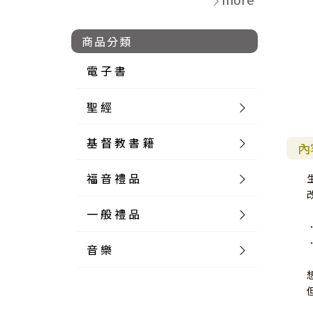
商品分類
電 子 書
聖 經
基 督 教 書 籍
新 舊 約 聖 經
內
福 音 禮 品
簡 體 聖 經
聖 經 論 叢
和 合 本
一 般 禮 品
英 文 聖 經
神 學 類
福 音 飾 品 配 件
和 合 本 標 點
參 考 書 工 具 書
音 樂
外 文 聖 經
實 踐 神 學
福 音 家 飾 用 品
一 般 卡 片
新 標 點 和 合 本
K J V
摩 西 五 經
系 統 神 學
福 音 項 鍊
讀 經 法
中 外 文 聖 經
教 會 歷 史
福 音 生 活 雜 貨
一 般 文 具
詩 本 樂 譜
和 合 本 修 訂 版
E S V
歷 史 書
神 、 創 造
宣 教 差 傳
福 音 耳 環 / 耳 夾
福 音 桌 飾 品
萬 用 卡
釋 經 法
創 世 記