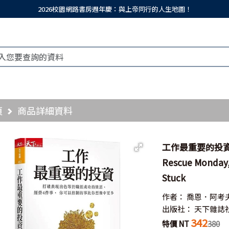
2026校園網路書房週年慶：與上帝同行的人生地圖！
頁
商品詳細資料
工作最重要的投資(
Rescue Monday,
Stuck
作者：
喬恩．阿考
出版社：
天下雜誌
342
特價 NT
380