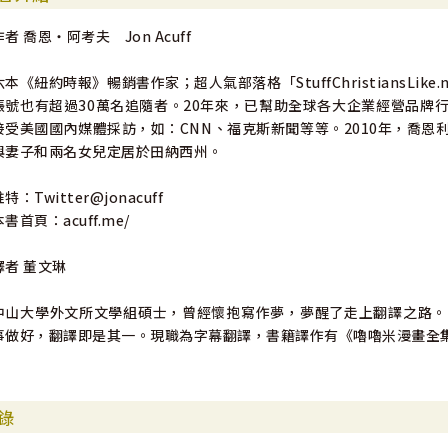
作者 喬恩‧阿考夫 Jon Acuff
《紐約時報》的暢銷作家阿考夫在這本《工作最重要的投資》給了我們
公式，也就是「人際關係╳技能╳態度＋努力」，讓我們走過的每段歷
六本《紐約時報》暢銷書作家；超人氣部落格「StuffChristiansL
局巨變的本事。
帳號也有超過30萬名追隨者。20年來，已幫助全球各大企業經營品牌
——何則文／作家、人資主管、「職涯實驗室」社群創辦人
接受美國國內媒體採訪，如：CNN、福克斯新聞等等。2010年，喬
與妻子和兩名女兒定居於田納西州。
「最棒的職涯書！我甚至不知道哪本書能出其右。」
——賽斯‧高汀（Seth Godin）／《有機會，拚就對了！》作者
特：Twitter@jonacuff
本書首頁：acuff.me/
「本書是一本充滿活力，容易遵行的指南。當我們在職涯中面對躍進、
——亞當‧格蘭特（Adam Grant）／《給予》作者
譯者 董文琳
「你擁有力量，能夠賦予自己一個嶄新的開始，而喬恩‧阿考夫會告訴
中山大學外文所文學組碩士，曾經懷抱寫作夢，夢醒了走上翻譯之路。
——蘇菲亞‧阿莫魯索（Sophia Amoruso），《正妹CEO》作者／也
事做好，翻譯即是其一。現職為字幕翻譯，書籍譯作有《嚕嚕米漫畫全
「喬恩‧阿考夫重新定義了職涯書的範疇。本書讀來輕鬆有趣，你甚至
他努力獲得的經驗，並且誠懇地與讀者分享，能夠幫助所有期待自己在
的職涯指南。」
錄
——布萊恩‧考波曼（Brian Koppelman）／電影《賭王之王》