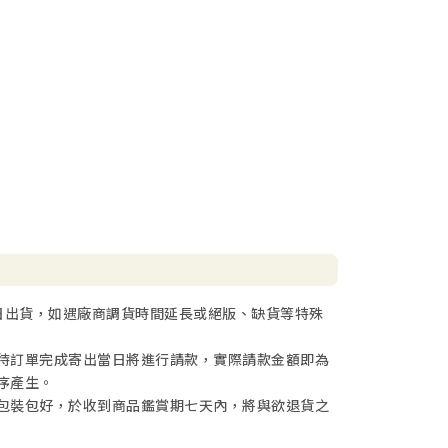
日出貨，如遇廠商調貨時間延長或絕版、缺貨等特殊
待訂單完成寄出當日將進行請款，實際請款金額即為
序產生。
包裝包好，於收到商品鑑賞期七天內，將與欲退貨之