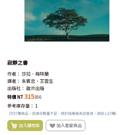
寂靜之書
作者：
莎拉．梅特蘭
譯者：
朱賓忠、王雲生
出版社：
啟示出版
315
特價 NT
350
參考庫存量：
1
(可訂購商品，若庫存數量不足，將於結帳後為您進貨，請安心訂購)
加入購物車
加入喜愛商品