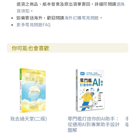
退貨之商品、紙本發票及原出貨單寄回。詳細可閱讀
退換
貨須知
。
如需寄送海外，歡迎閱讀
海外訂購常見問題
。
更多常見問題FAQ
你可能也會喜歡
我去過天堂(二版)
零門檻打造你的AI助手：
手到
從通用AI到專業助手設計
福
圖解