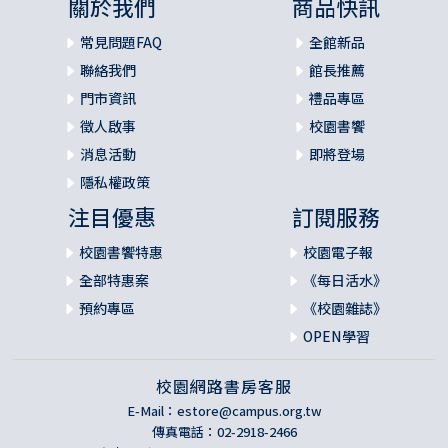
關於我們
商品快訊
常見問題FAQ
全館新品
聯絡我們
館長推薦
門市資訊
禮品專區
徵人啟事
校園書饗
消息活動
即將登場
隱私權政策
注目優惠
訂閱服務
校園書饗特惠
校園電子報
全部特惠案
《每日活水》
預約專區
《校園雜誌》
OPEN學習
校園網路書房客服
E-Mail：
estore@campus.org.tw
傳真電話：02-2918-2466