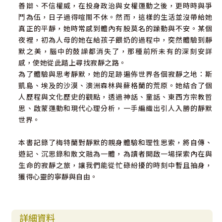
善辯、不信權威，在投身政治與女權運動之後，更時時與爭
鬥為伍，日子過得喧鬧不休。然而，這樣的生活並沒帶給她
真正的平靜，她時常感到體內有股莫名的躁動與不安。某個
夜裡，初為人母的她在給孩子餵奶的過程中，突然體驗到靜
默之美，腦中的鼓譟都消失了，那種前所未有的深刻安詳
感，使她從此踏上尋找寂靜之路。
為了體驗與思考靜默，她的足跡遍佈世界各個寂靜之地：斯
凱島、埃及的沙漠、澳洲森林與蘇格蘭的荒原。她結合了個
人歷程與文化歷史的觀點，透過神話、童話、東西方宗教哲
思、啟蒙運動和現代心理分析，一手編織出引人入勝的靜默
世界。
本書記錄了梅特蘭對靜默的親身體驗和理性思索，將自傳、
遊記、沉思錄和散文融為一體，為讀者開啟一場探索內在與
生命的寂靜之旅，讓我們能從忙碌紛擾的時刻中暫且抽身，
獲得心靈的寧靜與自由。
詳細資料