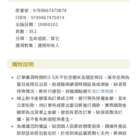
原書號：9789867470874
ISBN：9789867470874
出版日期：19000101
頁數：352
分類：生命造就／其它
適用對象：適用所有人
購物說明
訂單備貨時間約3-5天不包含週末及國定假日，庫存足夠為
當日或隔日出貨，如遇廠商調貨時間延長或絕版、缺貨等
特殊情況，將另行通知。詳細請點選
常見訂單問題
。
線上刷卡金額僅為訂單成立時，銀行預先授權金額，並未
立即扣款，待訂單完成寄出當日將進行請款，實際請款金
額即為出貨單上金額，故如有更改訂單、缺貨或取消訂
購，皆不會有刷退程序產生。
為維護您的權益，如因個人因素欲辦理退貨，請維持產品
原狀並依原包裝包好，於收到商品鑑賞期七天內，將與欲