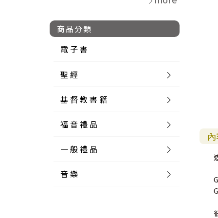
商品分類
電 子 書
聖 經
基 督 教 書 籍
新 舊 約 聖 經
福 音 禮 品
簡 體 聖 經
聖 經 論 叢
和 合 本
內
一 般 禮 品
英 文 聖 經
神 學 類
福 音 飾 品 配 件
和 合 本 標 點
參 考 書 工 具 書
音 樂
外 文 聖 經
實 踐 神 學
福 音 家 飾 用 品
一 般 卡 片
新 標 點 和 合 本
K J V
摩 西 五 經
系 統 神 學
福 音 項 鍊
讀 經 法
中 外 文 聖 經
教 會 歷 史
福 音 生 活 雜 貨
一 般 文 具
詩 本 樂 譜
和 合 本 修 訂 版
E S V
歷 史 書
神 、 創 造
宣 教 差 傳
福 音 耳 環 / 耳 夾
福 音 桌 飾 品
萬 用 卡
釋 經 法
創 世 記