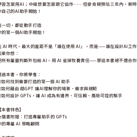
學習怎麼用AI；中級想要怎麼跟它協作……但麥肯錫預估三年內，新
你自己的AI助手開始！
這一切，都從動手打造
你的第一個AI助手開始！
在 AI 時代，最大的差距不是「誰在使用 AI」，而是——誰在設計AI工
如果你想：
把所有屬靈判斷外包給 AI，用 AI 省掉牧養責任——那這本書絕不適合你
透過本書，你將學會：
☑如何找到需要打造的第一個 AI 助手
☑如何藉由 酷GPT 讓AI理解你的場景、需求與規範
☑如何設計 GPTs，讓 AI 成為有邊界、可信賴、風險可控的幫手
【本書特色】
★隨書附贈：打造專屬助手的 GPTs
你的專屬 AI 策略顧問