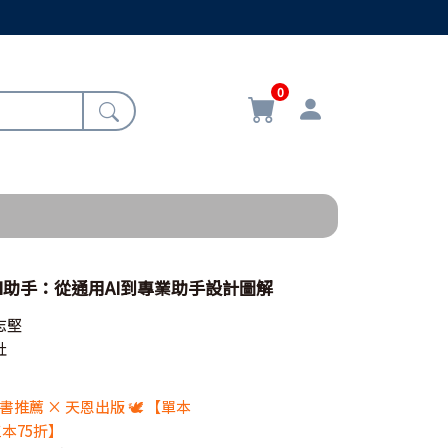
0
I助手：從通用AI到專業助手設計圖解
志堅
社
新書推薦 × 天恩出版 🕊️ 【單本
 三本75折】