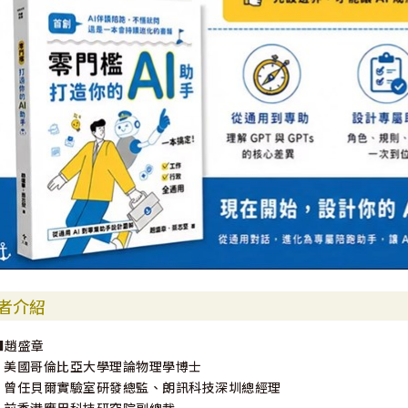
者介紹
■趙盛章
•美國哥倫比亞大學理論物理學博士
•曾任貝爾實驗室研發總監、朗訊科技深圳總經理
•前香港應用科技研究院副總裁