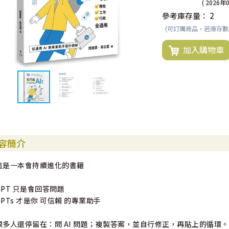
( 2026年
參考庫存量：
2
(可訂購商品，若庫存
加入購物車
容簡介
這是一本會持續進化的書籍
GPT 只是會回答問題
GPTs 才是你 可信賴 的專業助手
很多人還停留在：問 AI 問題；複製答案，並自行修正，再貼上的循環。