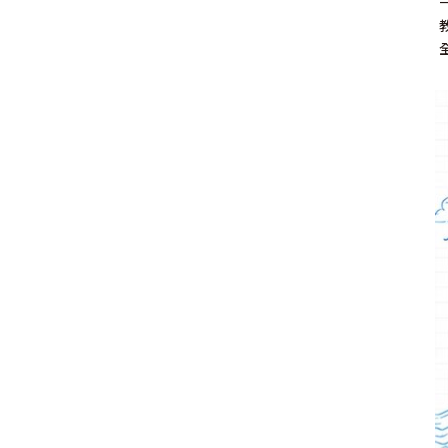
其 他 中 外 文 聖 經
新 約 歷 史 書
青 少 年
靈 恩
研 經 材 料
詩 、 散 文
福 音 包 裝 用 品
聖 經 故 事
約 拿 書
約 翰 福 音
加 拉 太 書
雅 各 書
啟 示 錄
信 徒 神 學
福 音 明 信 片 . 書 籤
成 人
教 育
兒 童 教 材
劇 本 遊 戲
福 音 文 具 雜 貨
聖 經 神 學
彌 迦 書
以 弗 所 書
彼 得 前 書
使 徒 行 傳
靈 界
福 音 季 節 卡
職 業
文 字 工 作
青 少 年 教 材
兒 童 故 事 C D
偽 經 次 經
那 鴻 書
腓 立 比 書
彼 得 後 書
福 音 小 禮 卡
特 殊 問 題
小 組 教 會
幼 稚 教 材
畫 冊
哈 巴 谷 書
歌 羅 西 書
約 翰 壹 、 貳 、 參 書
其 他 福 音 卡 片
生 活 教 導
成 人 教 材
西 番 雅 書
帖 撒 羅 尼 迦 前 後
猶 大 書
主 日 學 教 材
哈 該 書
提 摩 太 前 後
歸 納 法 研 經
撒 迦 利 亞 書
提 多 書
紙 品
瑪 拉 基 書
腓 利 門 書
教 牧 書 信