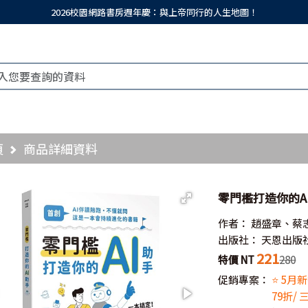
2026校園網路書房週年慶：與上帝同行的人生地圖！
頁
商品詳細資料
零門檻打造你的A
作者：
趙盛章、蔡
出版社：
天恩出版
221
特價 NT
280
促銷專案：
⭐ 5月
79折/