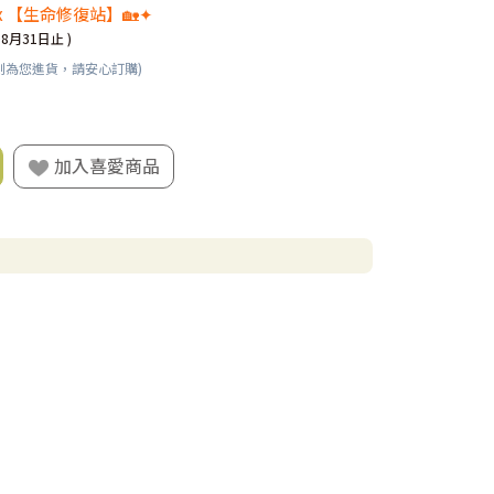
x 【生命修復站】🏡✦
08月31日止 )
刻為您進貨，請安心訂購)
加入喜愛商品