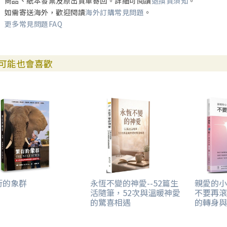
商品、紙本發票及原出貨單寄回。詳細可閱讀
退換貨須知
。
如需寄送海外，歡迎閱讀
海外訂購常見問題
。
更多常見問題FAQ
可能也會喜歡
衍的象群
永恆不變的神愛--52篇生
親愛的小
活隨筆，52次與溫暖神愛
不要再滾
的驚喜相遇
的轉身與