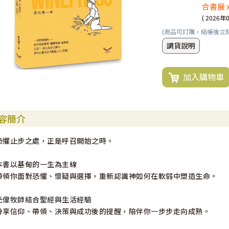
合書展 
( 2026年
(商品可訂購，結帳後立
調貨說明
加入購物車
容簡介
恐懼止步之處，正是呼召開始之時。
本書以基甸的一生為主線
帶領你面對恐懼、懷疑與選擇，重新認識神如何在軟弱中塑造生命。
光偉牧師結合聖經與生活經驗
分享信仰、帶領、決策與成功後的提醒，陪伴你一步步走向成熟。