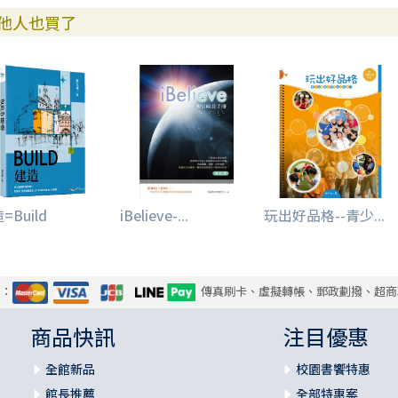
他人也買了
=Build
iBelieve-...
玩出好品格--青少...
式：
傳真刷卡、虛擬轉帳、郵政劃撥、超商
商品快訊
注目優惠
全館新品
校園書饗特惠
館長推薦
全部特惠案