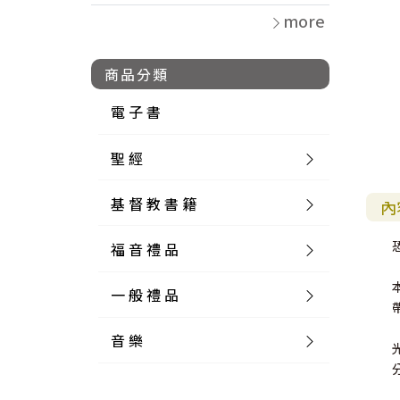
more
商品分類
電 子 書
聖 經
基 督 教 書 籍
新 舊 約 聖 經
內
福 音 禮 品
簡 體 聖 經
聖 經 論 叢
和 合 本
一 般 禮 品
英 文 聖 經
神 學 類
福 音 飾 品 配 件
和 合 本 標 點
參 考 書 工 具 書
音 樂
外 文 聖 經
實 踐 神 學
福 音 家 飾 用 品
一 般 卡 片
新 標 點 和 合 本
K J V
摩 西 五 經
系 統 神 學
福 音 項 鍊
讀 經 法
中 外 文 聖 經
教 會 歷 史
福 音 生 活 雜 貨
一 般 文 具
詩 本 樂 譜
和 合 本 修 訂 版
E S V
歷 史 書
神 、 創 造
宣 教 差 傳
福 音 耳 環 / 耳 夾
福 音 桌 飾 品
萬 用 卡
釋 經 法
創 世 記