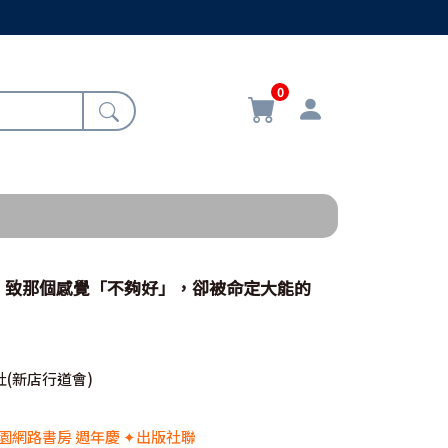
0
，致那個感覺「不夠好」，卻被命定大能的
(新店行道會)
 校園網路書房 週年慶 ✦出版社聯