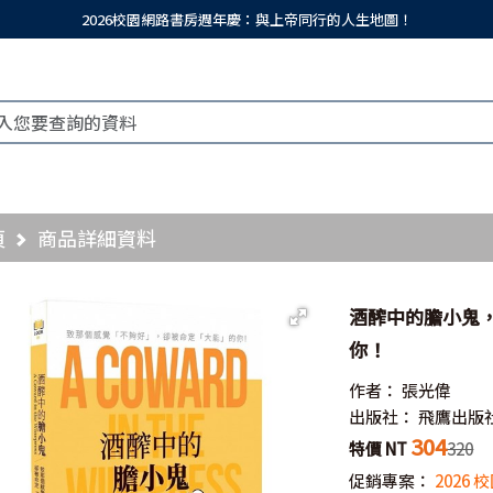
2026校園網路書房週年慶：與上帝同行的人生地圖！
頁
商品詳細資料
酒醡中的膽小鬼
你！
作者：
張光偉
出版社：
飛鷹出版社
304
特價 NT
320
促銷專案：
2026