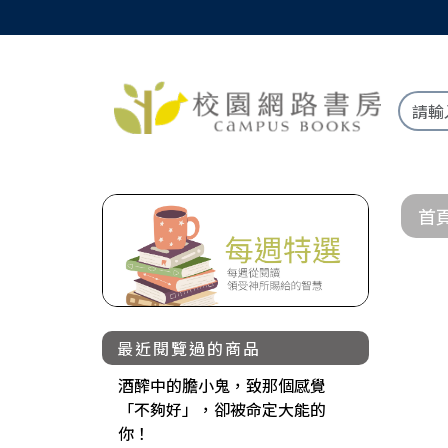
首
最近閱覽過的商品
酒醡中的膽小鬼，致那個感覺
「不夠好」，卻被命定大能的
你！