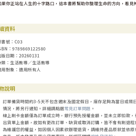
如果你正站在人生的十字路口，這本書將幫助你整理生命的方向，看見
細資料
原書號：C03
SBN：9789869122580
出版日期：20260131
分類：生活教導／生活教導
適用對象：適用所有人
物說明
訂單備貨時間約3-5天不包含週末及國定假日，庫存足夠為當日或隔
情況，將另行通知。詳細請點選
常見訂單問題
。
線上刷卡金額僅為訂單成立時，銀行預先授權金額，並未立即扣款，
出貨單上金額，故如有更改訂單、缺貨或取消訂購，皆不會有刷退程
為維護您的權益，如因個人因素欲辦理退貨，請維持產品原狀並依原