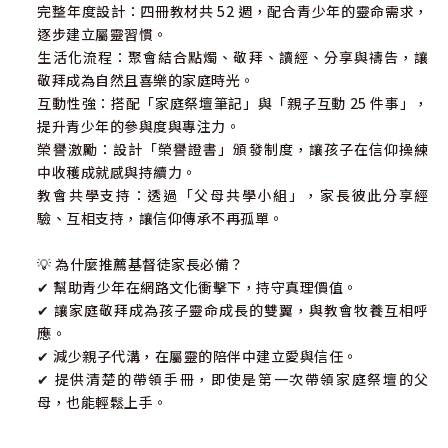
完整年度設計：四冊教材共 52 週，配合青少年的靈命需求，
逐步建立屬靈習慣。
生活化流程：聚會結合點燭、敬拜、讀經、分享與禱告，讓
敬拜成為自然且喜樂的家庭時光。
互動性強：搭配「家庭祭壇筆記」與「親子互動 25 件事」，
提升青少年的參與度與專注力。
榮譽激勵：設計「榮譽證書」頒發制度，讓孩子在信仰操練
中收穫成就感與持續力。
教會共學支持：透過「父母共學小組」，家長彼此分享經
驗、互相支持，讓信仰傳承不再孤單。
💡 為什麼推薦基督徒家長必備？
✔ 幫助青少年在網路文化衝擊下，持守真理價值。
✔ 讓家庭敬拜成為孩子靈命成長的雙翼，與教會牧養互相呼
應。
✔ 減少親子代溝，在屬靈的陪伴中建立愛與信任。
✔ 提供清楚的帶領手冊，即使是第一次帶領家庭祭壇的父
母，也能輕鬆上手。