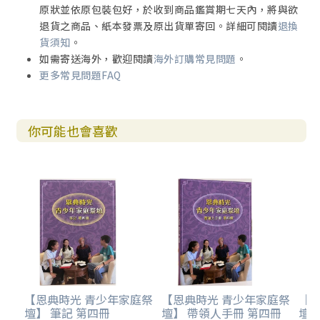
原狀並依原包裝包好，於收到商品鑑賞期七天內，將與欲
退貨之商品、紙本發票及原出貨單寄回。詳細可閱讀
退換
貨須知
。
如需寄送海外，歡迎閱讀
海外訂購常見問題
。
更多常見問題FAQ
你可能也會喜歡
【恩典時光 青少年家庭祭
【恩典時光 青少年家庭祭
【
壇】 筆記 第四冊
壇】 帶領人手冊 第四冊
壇】