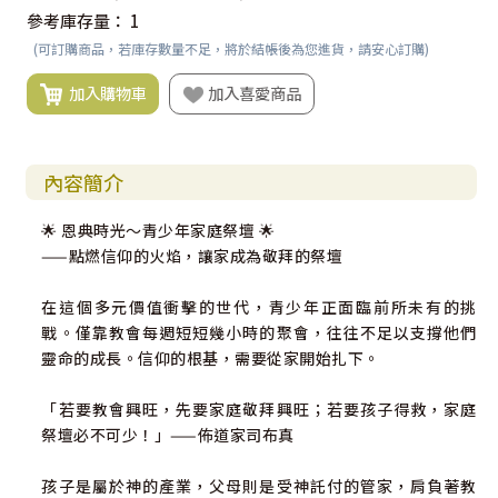
參考庫存量：
1
(可訂購商品，若庫存數量不足，將於結帳後為您進貨，請安心訂購)
加入購物車
加入喜愛商品
內容簡介
🌟 恩典時光～青少年家庭祭壇 🌟
——點燃信仰的火焰，讓家成為敬拜的祭壇
在這個多元價值衝擊的世代，青少年正面臨前所未有的挑
戰。僅靠教會每週短短幾小時的聚會，往往不足以支撐他們
靈命的成長。信仰的根基，需要從家開始扎下。
「若要教會興旺，先要家庭敬拜興旺；若要孩子得救，家庭
祭壇必不可少！」——佈道家司布真
孩子是屬於神的產業，父母則是受神託付的管家，肩負著教