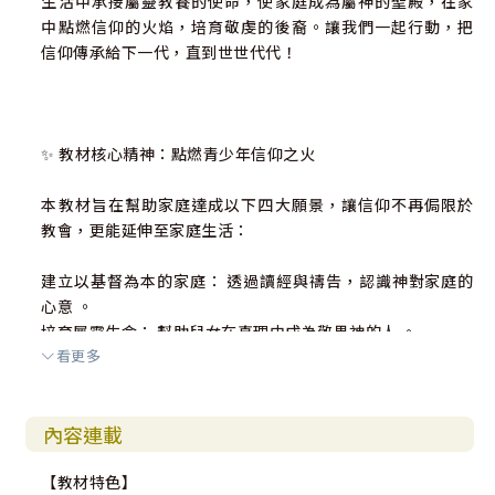
生活中承接屬靈教養的使命，使家庭成為屬神的聖殿，在家
中點燃信仰的火焰，培育敬虔的後裔。讓我們一起行動，把
信仰傳承給下一代，直到世世代代！
✨ 教材核心精神：點燃青少年信仰之火
本教材旨在幫助家庭達成以下四大願景，讓信仰不再侷限於
教會，更能延伸至家庭生活：
建立以基督為本的家庭： 透過讀經與禱告，認識神對家庭的
心意 。
培育屬靈生命： 幫助兒女在真理中成為敬畏神的人 。
看更多
增進親子連結： 透過「精心時刻」與「坦誠對話」，深化親
子關係 。
造就孩子成為主的門徒： 提升孩子帶領聚會的信心與能力 。
內容連載
【教材特色】