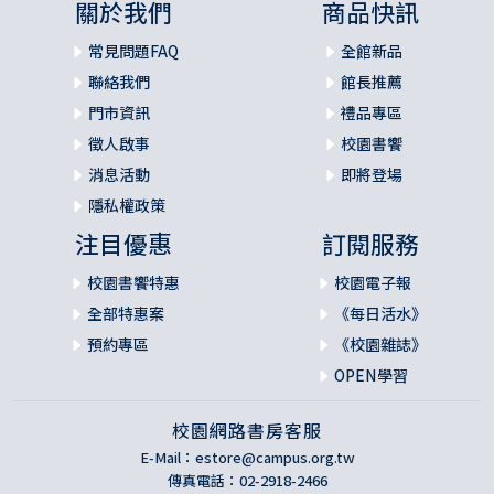
關於我們
商品快訊
常見問題FAQ
全館新品
聯絡我們
館長推薦
門市資訊
禮品專區
徵人啟事
校園書饗
消息活動
即將登場
隱私權政策
注目優惠
訂閱服務
校園書饗特惠
校園電子報
全部特惠案
《每日活水》
預約專區
《校園雜誌》
OPEN學習
校園網路書房客服
E-Mail：
estore@campus.org.tw
傳真電話：02-2918-2466