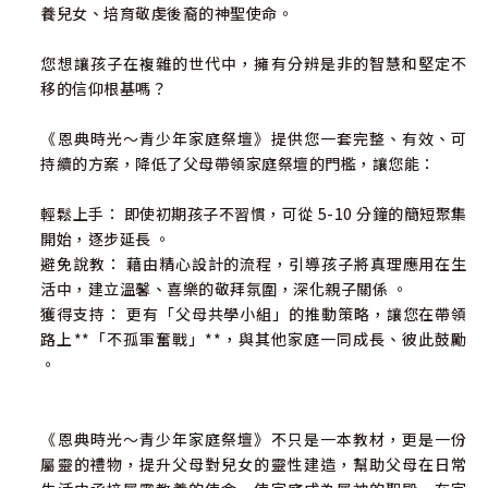
養兒女、培育敬虔後裔的神聖使命。
您想讓孩子在複雜的世代中，擁有分辨是非的智慧和堅定不
移的信仰根基嗎？
《恩典時光～青少年家庭祭壇》提供您一套完整、有效、可
持續的方案，降低了父母帶領家庭祭壇的門檻，讓您能：
輕鬆上手： 即使初期孩子不習慣，可從 5-10 分鐘的簡短聚集
開始，逐步延長 。
避免說教： 藉由精心設計的流程，引導孩子將真理應用在生
活中，建立溫馨、喜樂的敬拜氛圍，深化親子關係 。
獲得支持： 更有「父母共學小組」的推動策略，讓您在帶領
路上**「不孤軍奮戰」**，與其他家庭一同成長、彼此鼓勵
。
《恩典時光～青少年家庭祭壇》不只是一本教材，更是一份
屬靈的禮物，提升父母對兒女的靈性建造，幫助父母在日常