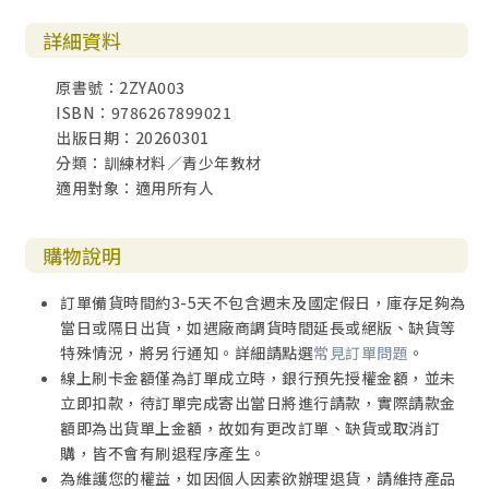
詳細資料
原書號：2ZYA003
ISBN：9786267899021
出版日期：20260301
分類：訓練材料／青少年教材
適用對象：適用所有人
購物說明
訂單備貨時間約3-5天不包含週末及國定假日，庫存足夠為
當日或隔日出貨，如遇廠商調貨時間延長或絕版、缺貨等
特殊情況，將另行通知。詳細請點選
常見訂單問題
。
線上刷卡金額僅為訂單成立時，銀行預先授權金額，並未
立即扣款，待訂單完成寄出當日將進行請款，實際請款金
額即為出貨單上金額，故如有更改訂單、缺貨或取消訂
購，皆不會有刷退程序產生。
為維護您的權益，如因個人因素欲辦理退貨，請維持產品