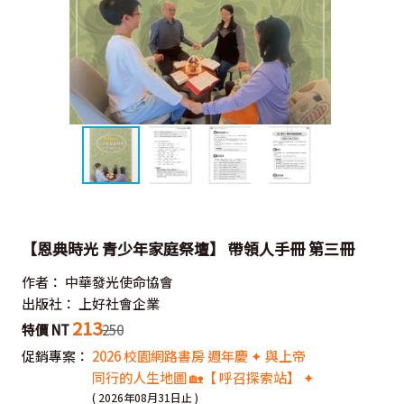
【恩典時光 青少年家庭祭壇】 帶領人手冊 第三冊
作者：
中華發光使命協會
出版社：
上好社會企業
213
特價 NT
250
促銷專案：
2026 校園網路書房 週年慶 ✦ 與上帝
同行的人生地圖 🏡【 呼召探索站】 ✦
( 2026年08月31日止 )