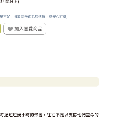
08月31日止 )
數量不足，將於結帳後為您進貨，請安心訂購)
加入喜愛商品
每週短短幾小時的聚會，往往不足以支撐他們靈命的