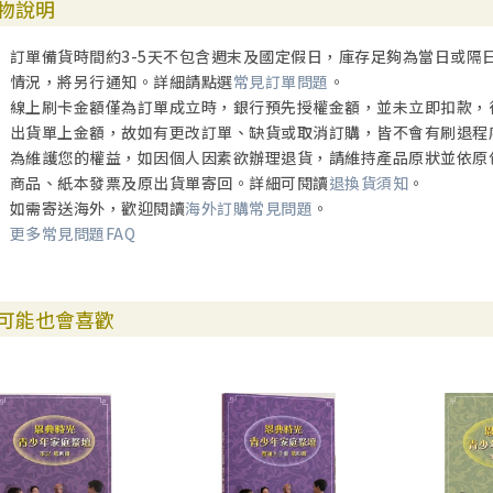
物說明
訂單備貨時間約3-5天不包含週末及國定假日，庫存足夠為當日或隔
情況，將另行通知。詳細請點選
常見訂單問題
。
線上刷卡金額僅為訂單成立時，銀行預先授權金額，並未立即扣款，
出貨單上金額，故如有更改訂單、缺貨或取消訂購，皆不會有刷退程
為維護您的權益，如因個人因素欲辦理退貨，請維持產品原狀並依原
商品、紙本發票及原出貨單寄回。詳細可閱讀
退換貨須知
。
如需寄送海外，歡迎閱讀
海外訂購常見問題
。
更多常見問題FAQ
可能也會喜歡