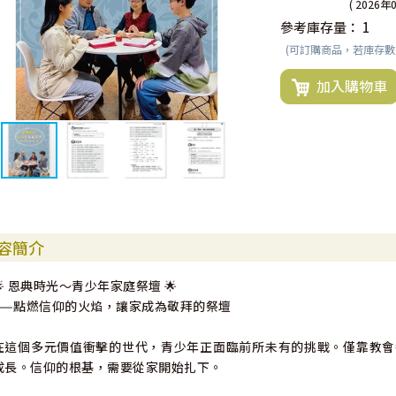
( 2026年
參考庫存量：
1
(可訂購商品，若庫存
加入購物車
容簡介
🌟 恩典時光～青少年家庭祭壇 🌟
——點燃信仰的火焰，讓家成為敬拜的祭壇
在這個多元價值衝擊的世代，青少年正面臨前所未有的挑戰。僅靠教會
成長。信仰的根基，需要從家開始扎下。