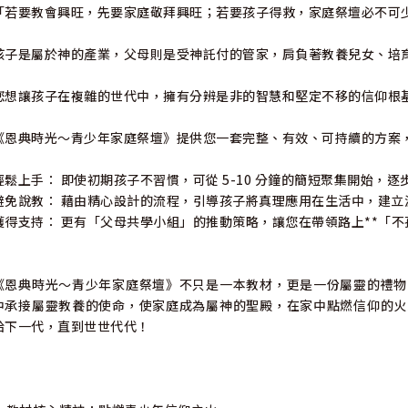
「若要教會興旺，先要家庭敬拜興旺；若要孩子得救，家庭祭壇必不可
孩子是屬於神的產業，父母則是受神託付的管家，肩負著教養兒女、培
您想讓孩子在複雜的世代中，擁有分辨是非的智慧和堅定不移的信仰根
《恩典時光～青少年家庭祭壇》提供您一套完整、有效、可持續的方案
輕鬆上手： 即使初期孩子不習慣，可從 5-10 分鐘的簡短聚集開始，逐
避免說教： 藉由精心設計的流程，引導孩子將真理應用在生活中，建立
獲得支持： 更有「父母共學小組」的推動策略，讓您在帶領路上**「不
《恩典時光～青少年家庭祭壇》不只是一本教材，更是一份屬靈的禮物
中承接屬靈教養的使命，使家庭成為屬神的聖殿，在家中點燃信仰的火
給下一代，直到世世代代！