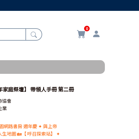
0
年家庭祭壇】 帶領人手冊 第二冊
命協會
企業
 校園網路書房 週年慶 ✦ 與上帝
生地圖 🏡【 呼召探索站】 ✦