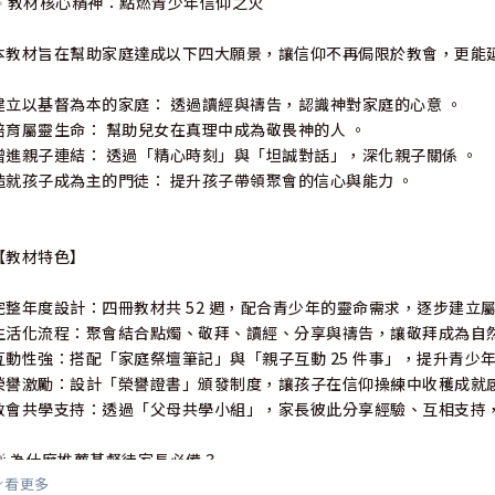
✨ 教材核心精神：點燃青少年信仰之火
本教材旨在幫助家庭達成以下四大願景，讓信仰不再侷限於教會，更能
建立以基督為本的家庭： 透過讀經與禱告，認識神對家庭的心意 。
培育屬靈生命： 幫助兒女在真理中成為敬畏神的人 。
增進親子連結： 透過「精心時刻」與「坦誠對話」，深化親子關係 。
造就孩子成為主的門徒： 提升孩子帶領聚會的信心與能力 。
【教材特色】
完整年度設計：四冊教材共 52 週，配合青少年的靈命需求，逐步建立
生活化流程：聚會結合點燭、敬拜、讀經、分享與禱告，讓敬拜成為自
互動性強：搭配「家庭祭壇筆記」與「親子互動 25 件事」，提升青少
榮譽激勵：設計「榮譽證書」頒發制度，讓孩子在信仰操練中收穫成就
教會共學支持：透過「父母共學小組」，家長彼此分享經驗、互相支持
💡 為什麼推薦基督徒家長必備？
看更多
✔ 幫助青少年在網路文化衝擊下，持守真理價值。