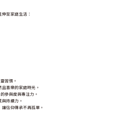
延伸至家庭生活：
屬靈習慣。
然且喜樂的家庭時光。
年的參與度與專注力。
感與持續力。
，讓信仰傳承不再孤單。