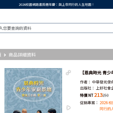
2026校園網路書房週年慶：與上帝同行的人生地圖！
頁
商品詳細資料
【恩典時光 青少
作者：
中華發光使
出版社：
上好社會
213
特價 NT
250
促銷專案：
2026
同行的人