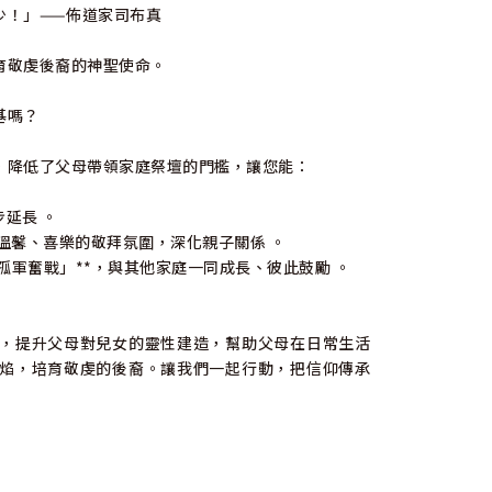
少！」——佈道家司布真
育敬虔後裔的神聖使命。
基嗎？
，降低了父母帶領家庭祭壇的門檻，讓您能：
步延長 。
溫馨、喜樂的敬拜氛圍，深化親子關係 。
孤軍奮戰」**，與其他家庭一同成長、彼此鼓勵 。
，提升父母對兒女的靈性建造，幫助父母在日常生活
焰，培育敬虔的後裔。讓我們一起行動，把信仰傳承