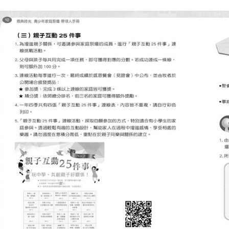
✔ 讓家庭敬拜成為孩子靈命成長的雙翼，與教會牧養互相呼應。
✔ 減少親子代溝，在屬靈的陪伴中建立愛與信任。
✔ 提供清楚的帶領手冊，即使是第一次帶領家庭祭壇的父母，也能輕鬆