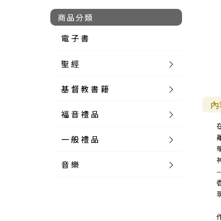
商品分類
電 子 書
聖 經
基 督 教 書 籍
新 舊 約 聖 經
內
福 音 禮 品
簡 體 聖 經
聖 經 論 叢
和 合 本
一 般 禮 品
英 文 聖 經
神 學 類
福 音 飾 品 配 件
和 合 本 標 點
參 考 書 工 具 書
音 樂
外 文 聖 經
實 踐 神 學
福 音 家 飾 用 品
一 般 卡 片
新 標 點 和 合 本
K J V
摩 西 五 經
系 統 神 學
福 音 項 鍊
讀 經 法
中 外 文 聖 經
教 會 歷 史
福 音 生 活 雜 貨
一 般 文 具
詩 本 樂 譜
和 合 本 修 訂 版
E S V
歷 史 書
神 、 創 造
宣 教 差 傳
福 音 耳 環 / 耳 夾
福 音 桌 飾 品
萬 用 卡
釋 經 法
創 世 記
註 釋 本 聖 經
生 命 造 就
福 音 食 器 廚 房
食 器 廚 房
C D
現 代 中 文 譯 本
G N B
和 合 本 / N I V
舊 約 註 釋
基 督
社 會 參 與
歷 史
福 音 手 環 / 手 鍊
福 音 布 軸 掛 畫
福 音 服 飾 布 品
貼 紙
日 記 . 筆 記
音 樂 叢 書
聖 經 概 論
出 埃 及 記
約 書 亞 記