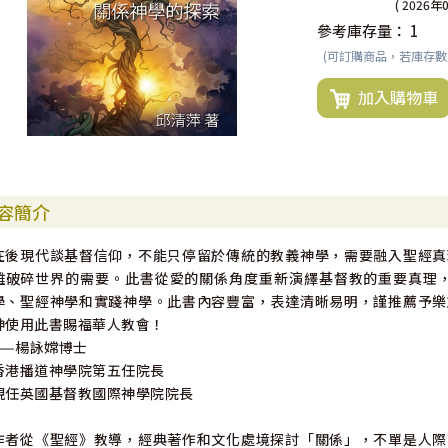
( 2026年
參考庫存量：
1
(可訂購商品，若庫存
加入購物車
容簡介
在後現代談基督信仰，不能只停留於傳統的教義神學，需要融入聖經真
離破碎世界的需要。此書從愛的關係角度重新演繹基督教的重要真理，
學、聖經神學和實踐神學。此書內容豐富，表達清晰易明，謹推薦予樂
神使用此書賜福華人教會！
——楊詠嫦博士
香港播道神學院第五任院長
現任英國基督教國際神學院院長
作者從《聖經》教導，經典著作和文化處境探討「關係」，不單是人際