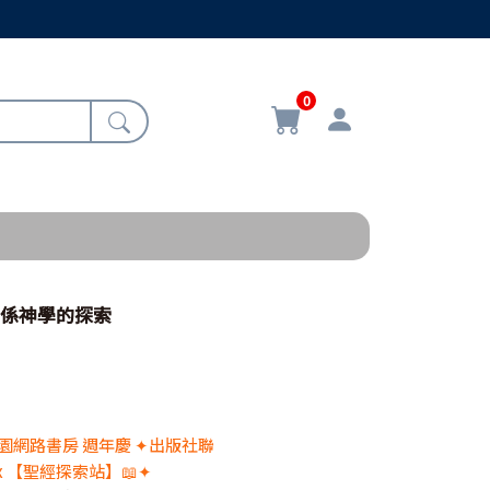
0
關係神學的探索
 校園網路書房 週年慶 ✦出版社聯
x 【聖經探索站】📖✦