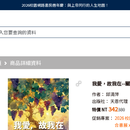
2026校園網路書房週年慶：與上帝同行的人生地圖！
頁
商品詳細資料
我愛，故我在--
作者：
邱清萍
出版社：
天恩代理
342
特價 NT
380
促銷專案：
2026
合書展 