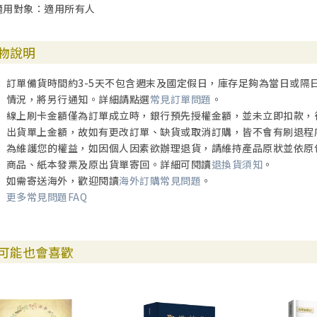
適用對象：適用所有人
一、神與人契合的愛
1. 願—愛的甦醒
2. 渴慕與神同在
物說明
3. 等候靈魂的愛人
4. 專情愛神
訂單備貨時間約3-5天不包含週末及國定假日，庫存足夠為當日或隔
5. 愛的考驗
情況，將另行通知。詳細請點選
常見訂單問題
。
6. 成熟的愛
線上刷卡金額僅為訂單成立時，銀行預先授權金額，並未立即扣款，
二、愛與密契的經驗
出貨單上金額，故如有更改訂單、缺貨或取消訂購，皆不會有刷退程
1. 聖經裡的「奧祕」（mystery）
為維護您的權益，如因個人因素欲辦理退貨，請維持產品原狀並依原
2. 靈修傳統裡的密契意義
商品、紙本發票及原出貨單寄回。詳細可閱讀
退換貨須知
。
3. 愛是密契的核心
如需寄送海外，歡迎閱讀
海外訂購常見問題
。
更多常見問題FAQ
第七章 愛的生命（約翰福音與書信）
一、愛的使徒
二、愛的福音
可能也會喜歡
三、愛的書信
四、愛的倫理——以基督為中心
五、愛人如己——應該愛自己嗎？
六、新約希臘文「愛」字的用法