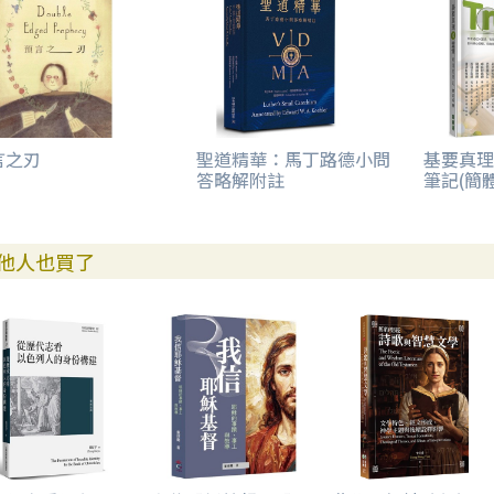
七、聖愛觀帶來巨大的變革
第八章 愛與靈命的塑造（保羅書信）
引言
一、神愛人與人愛神
二、在基督裡
三、保羅的十架神學
言之刃
聖道精華：馬丁路德小問
基要真理
答略解附註
筆記(簡
參考書目
邱清萍其他著作
他人也買了