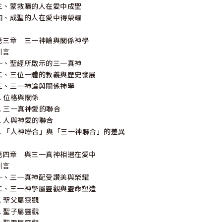
三、蒙救贖的人在愛中成聖
四、成聖的人在愛中得榮耀
第三章 三一神論與關係神學
引言
一、聖經所啟示的三一真神
二、三位一體的教義與歷史發展
三、三一神論與關係神學
1. 位格與關係
2. 三一真神愛的聯合
3. 人與神愛的聯合
4. 「人神聯合」與「三一神聯合」的差異
第四章 與三一真神相遇在愛中
引言
一、三一真神配受讚美與榮耀
二、三一神學屬靈觀與靈命塑造
1. 聖父屬靈觀
2. 聖子屬靈觀