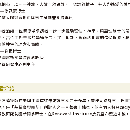
為軸心，以三一神論、人論、救恩論、十架論為輪子，把人帶進愛的境
——徐武豪博士
加拿大環球廣播中國事工策劃兼訓練專員
作者猶如一位嚮導帶領讀者一步一步體驗理性、神學、與靈性結合的關
見、古今中外豐富的學術研究、加上對新、舊兩約扎實的信仰根據，構
關係神學的理念和實踐。
——謝挺博士
美國富勒神學院舊約教授
中華研究中心副主任
者介紹
邱清萍牧師在美國中國信徒佈道會事奉四十多年，曾任副總幹事，負責文
休。是「基督豐榮團契」創辦人之一。著書十餘本，並有個人網頁ceciy
惠敦研究院獲新聞系碩士、在Renovaré Institute接受靈命塑造訓練，S