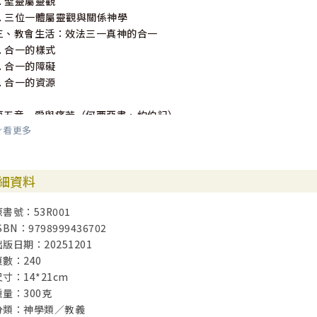
3. 聖靈屬靈觀
4. 三位一體屬靈觀與關係神學
三、教會生活：效法三一真神的合一
1. 合一的樣式
2. 合一的障礙
3. 合一的資源
第五章 愛與痛苦（何西亞書、約伯記）
看更多
引言
一、何西亞為愛而受苦
1. 超越而內在的神
細資料
2. 嚴厲的恩慈
二、約伯因受苦而愛得以煉淨
原書號：53R001
1. 罪與苦
SBN：9798999436702
2. 愛與罪
出版日期：20251201
3. 愛與苦
頁數：240
4. 為愛而受苦
尺寸：14*21cm
重量：300克
第六章 愛與密契（雅歌）
分類：神學類／教義
引言