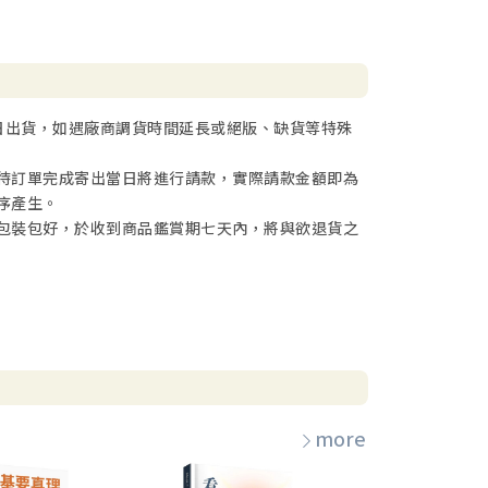
日出貨，如遇廠商調貨時間延長或絕版、缺貨等特殊
待訂單完成寄出當日將進行請款，實際請款金額即為
序產生。
包裝包好，於收到商品鑑賞期七天內，將與欲退貨之
more