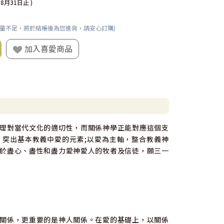
08月31日止 )
數量不足，將於結帳後為您進貨，請安心訂購)
加入喜愛商品
理對當代文化的適切性，而關係神學正能對應這個支
突出基本教義中愛的元素;以愛為主軸，整合教義神
於盡心、盡性和盡力愛神愛人的牧者及信徒，願三一
關係，更重要的是神人關係。在愛的基礎上，以關係