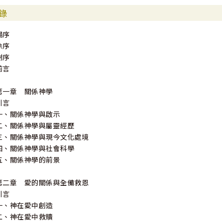
錄
楊序
徐序
謝序
前言
第一章 關係神學
引言
一、關係神學與啟示
二、關係神學與屬靈經歷
三、關係神學與現今文化處境
四、關係神學與社會科學
五、關係神學的前景
第二章 愛的關係與全備救恩
引言
一、神在愛中創造
二、神在愛中救贖