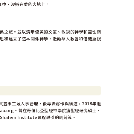
界中，漫遊在愛的大地上。
係之旅。並以清晰優美的文筆、敏銳的神學和靈性洞
思和建立了這本關係神學，激勵華人教會和信徒重視
宣事工及人事管理，後專職寫作與講道，2018年退
au.org。曾在哥倫比亞聖經神學院獲聖經研究碩士、
halem Institute靈程導引的訓練等。