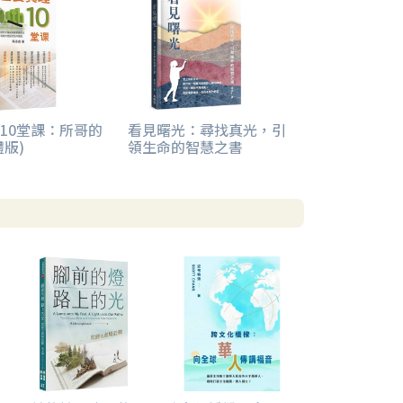
10堂課：所哥的
看見曙光：尋找真光，引
體版)
領生命的智慧之書