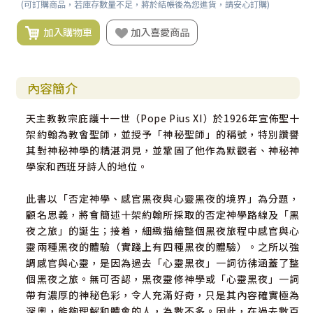
(可訂購商品，若庫存數量不足，將於結帳後為您進貨，請安心訂購)
加入購物車
加入喜愛商品
內容簡介
天主教教宗庇護十一世（Pope Pius XI）於1926年宣佈聖十
架約翰為教會聖師，並授予「神秘聖師」的稱號，特別讚譽
其對神秘神學的精湛洞見，並鞏固了他作為默觀者、神秘神
學家和西班牙詩人的地位。
此書以「否定神學、感官黑夜與心靈黑夜的境界」為分題，
顧名思義，將會簡述十架約翰所採取的否定神學路線及「黑
夜之旅」的誕生；接着，細緻描繪整個黑夜旅程中感官與心
靈兩種黑夜的體驗（實踐上有四種黑夜的體驗）。之所以強
調感官與心靈，是因為過去「心靈黑夜」一詞彷彿涵蓋了整
個黑夜之旅。無可否認，黑夜靈修神學或「心靈黑夜」一詞
帶有濃厚的神秘色彩，令人充滿好奇，只是其內容確實極為
深奧，能夠理解和體會的人，為數不多。因此，在過去數百