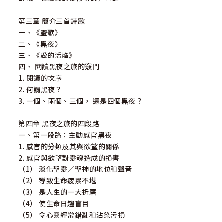
第三章 簡介三首詩歌
一、《靈歌》
二、《黑夜》
三、《愛的活焰》
四、 閱讀黑夜之旅的竅門
1. 閱讀的次序
2. 何謂黑夜？
3. 一個、兩個、三個， 還是四個黑夜？
第四章 黑夜之旅的四段路
一、第一段路：主動感官黑夜
1. 感官的分類及其與欲望的關係
2. 感官與欲望對靈魂造成的損害
（1） 淡化聖靈／聖神的地位和聲音
（2） 導致生命疲累不堪
（3） 是人生的一大折磨
（4） 使生命日趨盲目
（5） 令心靈經常錯亂和沾染污損