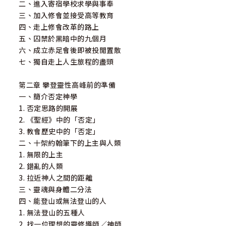
二、進入寄宿學校求學與事奉
三、加入修會並接受高等教育
四、走上修會改革的路上
五、囚禁於黑暗中的九個月
六、成立赤足會後即被投閒置散
七、獨自走上人生旅程的盡頭
第二章 攀登靈性高峰前的準備
一、簡介否定神學
1. 否定思路的開展
2. 《聖經》中的「否定」
3. 教會歷史中的「否定」
二、十架約翰筆下的上主與人類
1. 無限的上主
2. 錯亂的人類
3. 拉近神人之間的距離
三、靈魂與身體二分法
四、能登山或無法登山的人
1. 無法登山的五種人
2. 找一位理想的靈修導師／神師