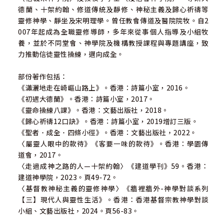
德蘭、十架約翰、修道傳統及靜修、神秘主義及歸心祈禱等
靈修神學、靜坐及宋明理學。曾任教會傳道及醫院院牧。自2
007年起成為全職靈修導師，多年來從事個人指導及小組牧
養，並於不同堂會、神學院及機構教授課程與專題講座，致
力推動信徒靈性操練，邁向成全。
部份著作包括：
《瀟灑地走在崎嶇山路上》。香港：詩篇小室，2016。
《初遇大德蘭》。香港：詩篇小室，2017。
《靈命操練八課》。香港：文藝出版社，2018。
《歸心祈禱12口訣》。香港：詩篇小室，2019增訂三版。
《聖者．成全．四條小徑》。香港：文藝出版社，2022。
〈屬靈人眼中的款待》《客要一味的款待》。香港：學園傳
道會，2017。
〈走過成神之路的人—十架約翰〉《建道學刊》59。香港：
建道神學院，2023。頁49-72。
〈基督教神秘主義的靈修神學〉《牆裡牆外-神學對談系列
【三】現代人與靈性生活》。香港：香港基督宗教神學對談
小組、文藝出版社，2024。頁56-83。