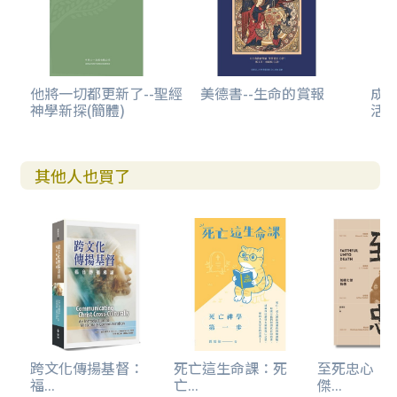
c. 重視《聖經》中的神諭
d. 感恩領受而不勉強
2. 記憶之夜
（1） 記憶的分類
（2） 記憶的限制及其對靈魂造成的損害
他將一切都更新了--聖經
美德書--生命的賞報
成
神學新探(簡體)
活
a. 好壞參半，引發情緒
b. 誘發罪宗，驅使犯罪
c. 煽動回想，心情飄忽
d. 錯誤記憶，誤解上主
其他人也買了
e. 不願放下，持續受騙
（3）主動淨化記憶的建議
a. 不要捕捉和儲存
b. 不要主動回想
c. 祈禱後不要停留
d. 樂於自己被輕視
3. 意志之夜
（1） 快樂的分類
a. 現世的快樂
跨文化傳揚基督：
死亡這生命課：死
至死忠心：
b. 本性的快樂
福...
亡...
傑...
c. 感官的快樂