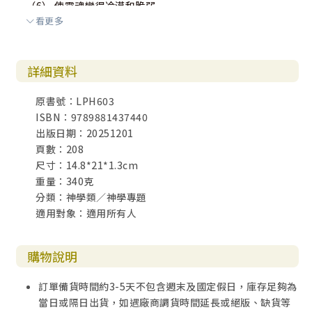
（6） 使靈魂變得冷漠和脆弱
看更多
3. 主動淨化感官的建議
（1） 視覺
a. 不要主動觀看劣質的東西
詳細資料
b. 減少對偏愛畫面的欲望
c. 放下對屬靈物品或景象的執着
原書號：LPH603
（2） 聽覺
ISBN：9789881437440
a. 不要主動聆聽負面或惡劣的聲音和信息
出版日期：20251201
b. 減少對偏愛聲音和資訊的欲望
頁數：208
c. 放下對屬靈聲音和信息的執着
尺寸：14.8*21*1.3cm
（3） 嗅覺
重量：340克
a. 不要主動難聞的氣味
分類：神學類／神學專題
b. 降低對偏愛氣味的欲望
適用對象：適用所有人
c. 放下對屬靈氣味的執着
（4） 味覺
a. 淺度要求
購物說明
b. 中度要求
c. 深度要求
訂單備貨時間約3-5天不包含週末及國定假日，庫存足夠為
（5） 觸覺
當日或隔日出貨，如遇廠商調貨時間延長或絕版、缺貨等
4. 小結