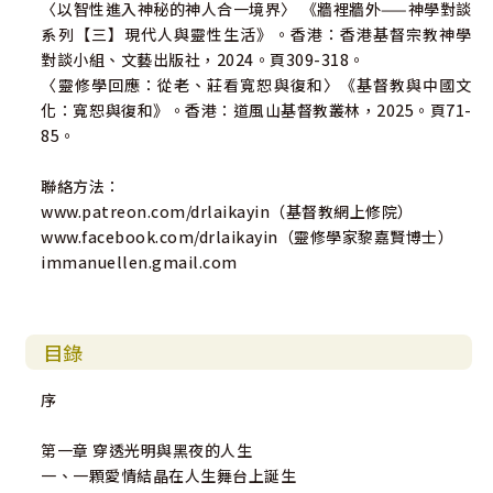
〈以智性進入神秘的神人合一境界〉 《牆裡牆外——神學對談
系列【三】現代人與靈性生活》。香港：香港基督宗教神學
對談小組、文藝出版社，2024。頁309-318。
〈靈修學回應：從老、莊看寬恕與復和〉《基督教與中國文
化：寬恕與復和》。香港：道風山基督教叢林，2025。頁71-
85。
聯絡方法：
www.patreon.com/drlaikayin（基督教網上修院）
www.facebook.com/drlaikayin（靈修學家黎嘉賢博士）
immanuellen.gmail.com
目錄
序
第一章 穿透光明與黑夜的人生
一、一顆愛情結晶在人生舞台上誕生