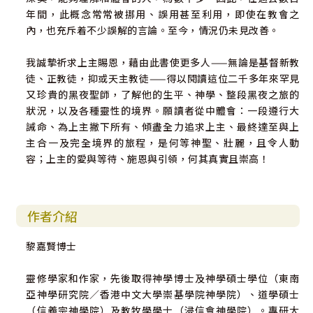
年間，此概念常常被挪用、誤用甚至利用，即使在教會之
內，也充斥着不少誤解的言論。至今，情況仍未見改善。
我誠摯祈求上主賜恩，藉由此書使更多人——無論是基督新教
徒、正教徒，抑或天主教徒——得以閱讀這位二千多年來罕見
又珍貴的黑夜聖師，了解他的生平、神學、整段黑夜之旅的
狀況，以及各種靈性的境界。願讀者從中體會：一段遵行大
誡命、為上主撇下所有、傾盡全力追求上主、最終達至與上
主合一及完全境界的旅程，是何等神聖、壯麗，且令人動
容；上主的愛與等待、施恩與引領，何其真實且崇高！
作者介紹
黎嘉賢博士
靈修學家和作家，先後取得神學博士及神學碩士學位（東南
亞神學研究院／香港中文大學崇基學院神學院）、道學碩士
（信義宗神學院）及教牧學學士（浸信會神學院）。專研大