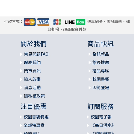
d. 倫理的快樂
e. 超性的快樂
f. 靈性的快樂
付款方式：
傳真刷卡、虛擬轉帳、郵
（2） 快樂對靈魂造成的損害
政劃撥、超商取貨付款
a. 現世快樂的四大害處
b. 本性快樂的六大害處
關於我們
商品快訊
c. 感官快樂的五大害處
常見問題FAQ
全館新品
d. 倫理快樂的七大害處
e. 超性快樂的三大害處
聯絡我們
館長推薦
f. 靈性快樂的四大害處
門市資訊
禮品專區
（3） 主動淨化意志的建議
徵人啟事
校園書饗
a. 擴闊現世快樂的視野
消息活動
即將登場
b. 認清本性快樂的虛幻
隱私權政策
c. 感官只為上主而快樂
d. 實踐倫理只因事奉神
注目優惠
訂閱服務
e. 神得榮耀而超性快樂
f. 超越形下的靈性快樂
校園書饗特惠
校園電子報
4. 小結
全部特惠案
《每日活水》
三、第三段路：被動感官黑夜
預約專區
《校園雜誌》