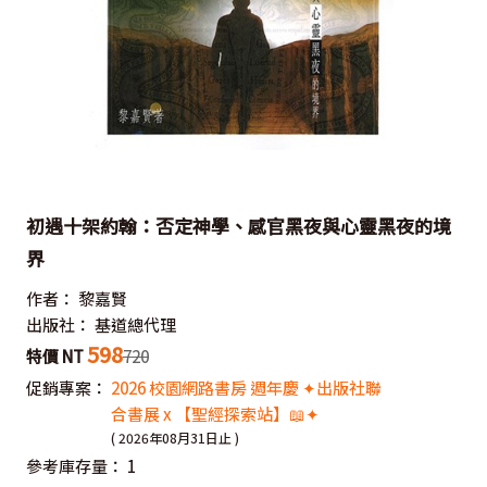
初遇十架約翰：否定神學、感官黑夜與心靈黑夜的境
界
作者：
黎嘉賢
出版社：
基道總代理
598
特價 NT
720
促銷專案：
2026 校園網路書房 週年慶 ✦出版社聯
合書展 x 【聖經探索站】📖✦
( 2026年08月31日止 )
參考庫存量：
1