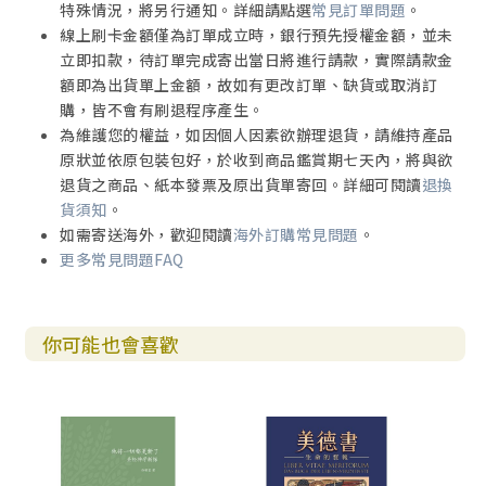
特殊情況，將另行通知。詳細請點選
常見訂單問題
。
a. 不要主動接觸或觸摸令人犯罪的東西
線上刷卡金額僅為訂單成立時，銀行預先授權金額，並未
b. 減少觸摸偏愛的物品
立即扣款，待訂單完成寄出當日將進行請款，實際請款金
c. 放下對屬靈觸覺的執着
額即為出貨單上金額，故如有更改訂單、缺貨或取消訂
二、第二段路： 主動心靈黑夜
購，皆不會有刷退程序產生。
1. 理智之夜
為維護您的權益，如因個人因素欲辦理退貨，請維持產品
（1） 透過理智而獲得的知識之分類
原狀並依原包裝包好，於收到商品鑑賞期七天內，將與欲
a. 透過身體（感官）獲得的本性知識
退貨之商品、紙本發票及原出貨單寄回。詳細可閱讀
退換
b. 透過心靈（理智）獲得的本性知識
貨須知
。
c. 透過身體（外、內感官）獲得的超性知識
如需寄送海外，歡迎閱讀
海外訂購常見問題
。
d. 經由心靈（理）獲得的超性知識
更多常見問題FAQ
（2） 理智的限制及其對靈魂造成的損害
a. 理智並非完美無瑕
b. 理智無法使人接近上主
你可能也會喜歡
c. 理智可以惹來種種罪惡
d. 經由感官獲得超性知識的害處
e. 經由心靈獲得超性知識的弊端
（3）主動淨化理智的建議
a. 持守單純的信心
b. 相信《聖經》這啟示