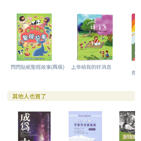
閃閃貼紙聖經故事(再版)
上帝給我的好消息
「
冊(
其他人也買了