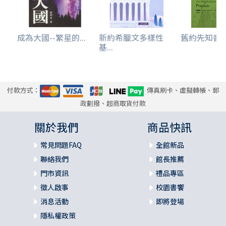
成為大國--繁星的...
新約希臘文多樣性
舊約先知書導論
基...
付款方式：
傳真刷卡、虛擬轉帳、郵
政劃撥、超商取貨付款
關於我們
商品快訊
常見問題FAQ
全館新品
聯絡我們
館長推薦
門市資訊
禮品專區
徵人啟事
校園書饗
消息活動
即將登場
隱私權政策