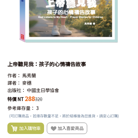
上帝聽見我：孩子的心情禱告故事
作者：
馬秀蘭
譯者：
麥穗
出版社：
中國主日學協會
288
特價 NT
320
參考庫存量：
3
(可訂購商品，若庫存數量不足，將於結帳後為您進貨，請安心訂購)
加入購物車
加入喜愛商品