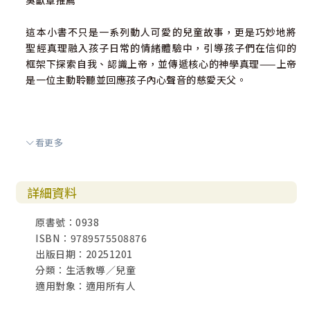
吳獻章推薦
這本小書不只是一系列動人可愛的兒童故事，更是巧妙地將
聖經真理融入孩子日常的情緒體驗中，引導孩子們在信仰的
框架下探索自我、認識上帝，並傳遞核心的神學真理——上帝
是一位主動聆聽並回應孩子內心聲音的慈愛天父。
看更多
洪英正推薦
一本好書，在於能讓人從其中也看到自己的故事，進而帶出
詳細資料
靈魂的共鳴。對於渴望陪伴孩子健康成長的家長，以及尋求
兒童全人教育資源的教育者而言，這本書提供了難得的整合
原書號：0938
性解決方案—在神的愛中，讓孩子的心靈與情緒同步茁壯成
ISBN：9789575508876
長。
出版日期：20251201
------------------------------------------------------------
分類：生活教導／兒童
------------------------------------------------
適用對象：適用所有人
《快樂推薦》