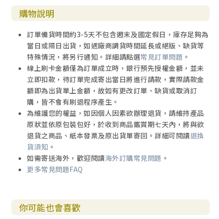
購物說明
✦吳獻章，華神舊約教授
✦洪英正，GOOTV節目主持人、淡江大學企管系專任副教授
訂單備貨時間約3-5天不包含週末及國定假日，庫存足夠為
✦洪中夫，中華發光使命協會秘書長、體驗教育引導員、培訓
當日或隔日出貨，如遇廠商調貨時間延長或絕版、缺貨等
講師
特殊情況，將另行通知。詳細請點選
常見訂單問題
。
✦劉清虔，美和科大社會工作系退休副教授、高雄真道神學院
線上刷卡金額僅為訂單成立時，銀行預先授權金額，並未
系統神學副教授
立即扣款，待訂單完成寄出當日將進行請款，實際請款金
✦劉幸兒，資深諮商心理師、資深完形治療師及專業諮商督導
額即為出貨單上金額，故如有更改訂單、缺貨或取消訂
✦黃芊芊，兒童主日學教師、家長
購，皆不會有刷退程序產生。
為維護您的權益，如因個人因素欲辦理退貨，請維持產品
原狀並依原包裝包好，於收到商品鑑賞期七天內，將與欲
退貨之商品、紙本發票及原出貨單寄回。詳細可閱讀
退換
貨須知
。
如需寄送海外，歡迎閱讀
海外訂購常見問題
。
更多常見問題FAQ
你可能也會喜歡