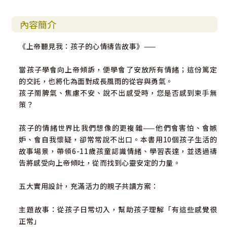
內容簡介
《上帝聽見我：孩子的心情禱告故事》——
當孩子學會向上帝傾訴，便學會了安放所有情緒；這份篤定
的交託，也將化為面對成長風雨的從容與勇氣。
孩子鬧脾氣、焦慮不安、說不出感受時，您是否感到束手無
策？
孩子的情緒世界比我們想像的更複雜——他們會害怕、會嫉
妒、會自我懷疑，卻常常說不出口。本書用10個孩子生活的
故事場景，帶領6-11歲孩童認識情緒、學習表達，並透過禱
告將感受向上帝傾吐，從而找到心靈安定的力量。
五大實用設計，充滿活力的親子共讀方案：
主題故事：從孩子日常切入，幫助孩子理解「有這些感覺很
正常」