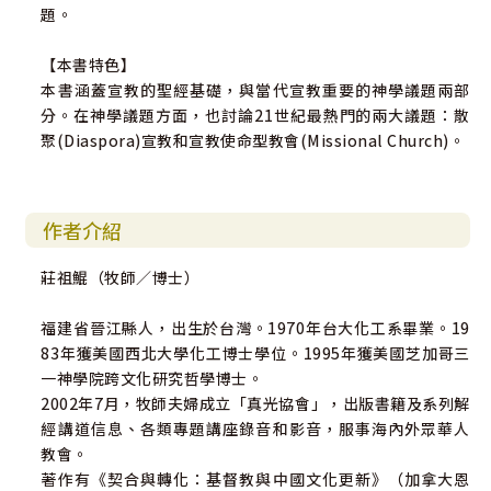
題。
【本書特色】
本書涵蓋宣教的聖經基礎，與當代宣教重要的神學議題兩部
分。在神學議題方面，也討論21世紀最熱門的兩大議題：散
聚(Diaspora)宣教和宣教使命型教會(Missional Church)。
作者介紹
莊祖鯤（牧師／博士）
福建省晉江縣人，出生於台灣。1970年台大化工系畢業。19
83年獲美國西北大學化工博士學位。1995年獲美國芝加哥三
一神學院跨文化研究哲學博士。
2002年7月，牧師夫婦成立「真光協會」，出版書籍及系列解
經講道信息、各類專題講座錄音和影音，服事海內外眾華人
教會。
著作有《契合與轉化：基督教與中國文化更新》（加拿大恩