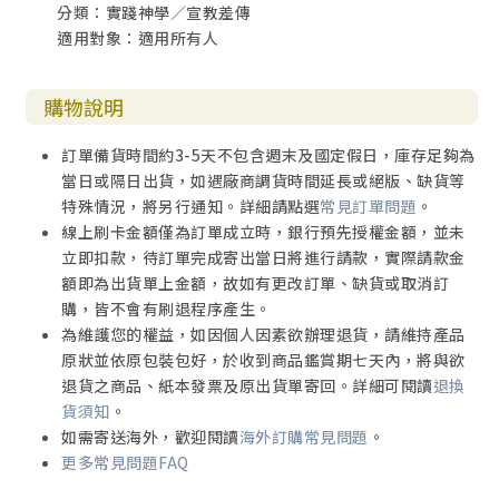
分類：實踐神學／宣教差傳
適用對象：適用所有人
購物說明
訂單備貨時間約3-5天不包含週末及國定假日，庫存足夠為
當日或隔日出貨，如遇廠商調貨時間延長或絕版、缺貨等
特殊情況，將另行通知。詳細請點選
常見訂單問題
。
線上刷卡金額僅為訂單成立時，銀行預先授權金額，並未
立即扣款，待訂單完成寄出當日將進行請款，實際請款金
額即為出貨單上金額，故如有更改訂單、缺貨或取消訂
購，皆不會有刷退程序產生。
為維護您的權益，如因個人因素欲辦理退貨，請維持產品
原狀並依原包裝包好，於收到商品鑑賞期七天內，將與欲
退貨之商品、紙本發票及原出貨單寄回。詳細可閱讀
退換
貨須知
。
如需寄送海外，歡迎閱讀
海外訂購常見問題
。
更多常見問題FAQ