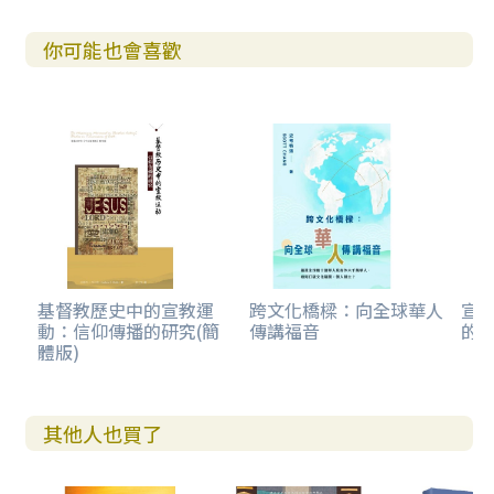
你可能也會喜歡
基督教歷史中的宣教運
跨文化橋樑：向全球華人
宣教
動：信仰傳播的研究(簡
傳講福音
的會
體版)
其他人也買了