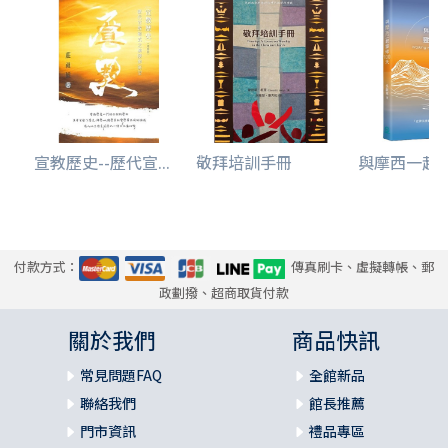
宣教歷史--歷代宣...
敬拜培訓手冊
與摩西一起靈修
付款方式：
傳真刷卡、虛擬轉帳、郵
政劃撥、超商取貨付款
關於我們
商品快訊
常見問題FAQ
全館新品
聯絡我們
館長推薦
門市資訊
禮品專區