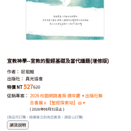
宣教神學--宣教的聖經基礎及當代議題(增修版)
作者：
莊祖鯤
出版社：
真光協會
527
特價 NT
620
促銷專案：
2026 校園網路書房 週年慶 ✦出版社聯
合書展 x 【聖經探索站】📖✦
( 2026年08月31日止 )
(商品可訂購，結帳後立刻為您進貨，請安心訂購)
調貨說明