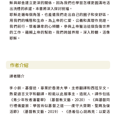
穌與鄰舍建立更深的關係，因為我們也學習怎樣更圓滿地活
出洗禮的承諾。本書將深入探討祝福。
耶穌走遍每個角落，也差遣我們走出自己的圈子和安舒區，
用我們的嘴唇和生命，為上帝的仁愛、公義和真理作見證。
我們前行，懷着謙卑的心傾聽，參與上帝醫治這個負傷世界
的工作。藉賴上帝的幫助，我們跨越界限，深入聆聽，活像
耶穌。
作者介紹
譯者簡介
李小釧，基督徒，畢業於香港大學，主修翻譯和西班牙文。
熱愛語言文字和翻譯，盼能以此服事主，造就人。譯作包括
《青少年牧者潘霍華》（基督教文藝，2020）、《與基督同
行禮儀靈旅：學習肖似基督之道──虔守大齋期、聖周及復
活節》（基督教文藝，2019）、《憑着信心說再見：以愛活