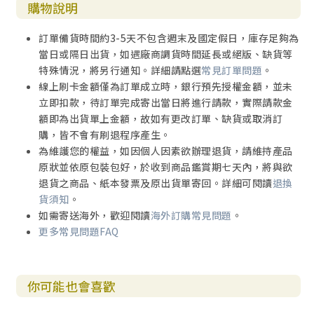
購物說明
訂單備貨時間約3-5天不包含週末及國定假日，庫存足夠為
當日或隔日出貨，如遇廠商調貨時間延長或絕版、缺貨等
特殊情況，將另行通知。詳細請點選
常見訂單問題
。
線上刷卡金額僅為訂單成立時，銀行預先授權金額，並未
立即扣款，待訂單完成寄出當日將進行請款，實際請款金
額即為出貨單上金額，故如有更改訂單、缺貨或取消訂
購，皆不會有刷退程序產生。
為維護您的權益，如因個人因素欲辦理退貨，請維持產品
原狀並依原包裝包好，於收到商品鑑賞期七天內，將與欲
退貨之商品、紙本發票及原出貨單寄回。詳細可閱讀
退換
貨須知
。
如需寄送海外，歡迎閱讀
海外訂購常見問題
。
更多常見問題FAQ
你可能也會喜歡