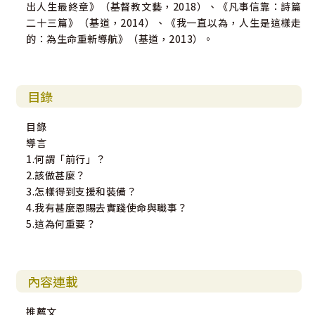
出人生最終章》（基督教文藝，2018）、《凡事信靠：詩篇
二十三篇》（基道，2014）、《我一直以為，人生是這樣走
的：為生命重新導航》（基道，2013）。
目錄
目錄
導言
1.何謂「前行」？
2.該做甚麼？
3.怎樣得到支援和裝備？
4.我有甚麼恩賜去實踐使命與職事？
5.這為何重要？
內容連載
推薦文