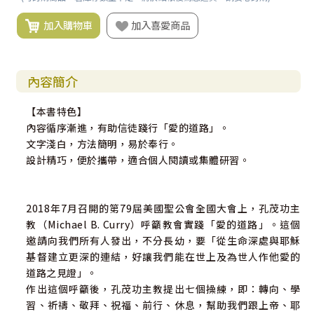
加入購物車
加入喜愛商品
內容簡介
【本書特色】
內容循序漸進，有助信徒踐行「愛的道路」。
文字淺白，方法簡明，易於奉行。
設計精巧，便於攜帶，適合個人閱讀或集體研習。
2018年7月召開的第79屆美國聖公會全國大會上，孔茂功主
教（Michael B. Curry）呼籲教會實踐「愛的道路」。這個
邀請向我們所有人發出，不分長幼，要「從生命深處與耶穌
基督建立更深的連結，好讓我們能在世上及為世人作他愛的
道路之見證」。
作出這個呼籲後，孔茂功主教提出七個操練，即：轉向、學
習、祈禱、敬拜、祝福、前行、休息，幫助我們跟上帝、耶