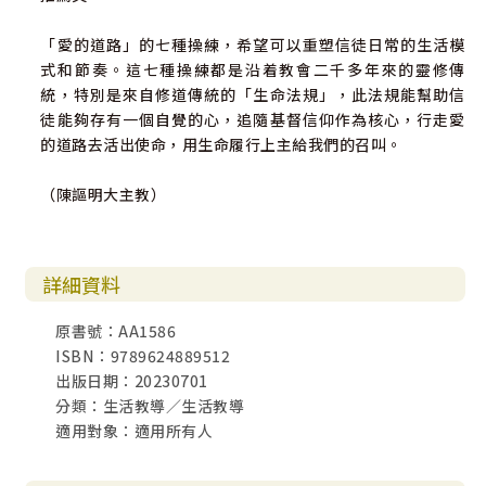
「愛的道路」的七種操練，希望可以重塑信徒日常的生活模
式和節奏。這七種操練都是沿着教會二千多年來的靈修傳
統，特別是來自修道傳統的「生命法規」，此法規能幫助信
徒能夠存有一個自覺的心，追隨基督信仰作為核心，行走愛
的道路去活出使命，用生命履行上主給我們的召叫。
（陳謳明大主教）
詳細資料
原書號：AA1586
ISBN：9789624889512
出版日期：20230701
分類：生活教導／生活教導
適用對象：適用所有人