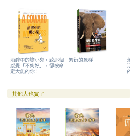
酒醡中的膽小鬼，致那個
繁衍的象群
永恆
感覺「不夠好」，卻被命
活隨
定大能的你！
的
其他人也買了