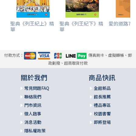
聖典《列王紀上》精
聖典《列王紀下》精
愛的道路7
華
華
付款方式：
傳真刷卡、虛擬轉帳、郵
政劃撥、超商取貨付款
關於我們
商品快訊
常見問題FAQ
全館新品
聯絡我們
館長推薦
門市資訊
禮品專區
徵人啟事
校園書饗
消息活動
即將登場
隱私權政策