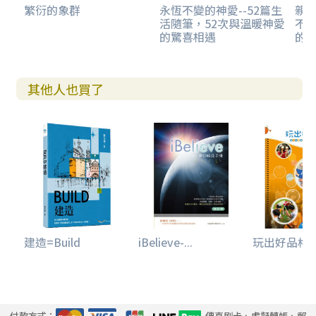
繁衍的象群
永恆不變的神愛--52篇生
親
活隨筆，52次與溫暖神愛
不要
的驚喜相遇
的
其他人也買了
建造=Build
iBelieve-...
玩出好品格--
付款方式：
傳真刷卡、虛擬轉帳、郵