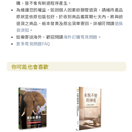
購，皆不會有刷退程序產生。
為維護您的權益，如因個人因素欲辦理退貨，請維持產品
原狀並依原包裝包好，於收到商品鑑賞期七天內，將與欲
退貨之商品、紙本發票及原出貨單寄回。詳細可閱讀
退換
貨須知
。
如需寄送海外，歡迎閱讀
海外訂購常見問題
。
更多常見問題FAQ
你可能也會喜歡