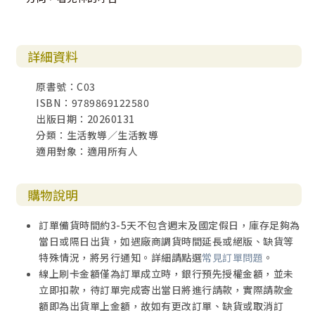
詳細資料
原書號：C03
ISBN：9789869122580
出版日期：20260131
分類：生活教導／生活教導
適用對象：適用所有人
購物說明
訂單備貨時間約3-5天不包含週末及國定假日，庫存足夠為
當日或隔日出貨，如遇廠商調貨時間延長或絕版、缺貨等
特殊情況，將另行通知。詳細請點選
常見訂單問題
。
線上刷卡金額僅為訂單成立時，銀行預先授權金額，並未
立即扣款，待訂單完成寄出當日將進行請款，實際請款金
額即為出貨單上金額，故如有更改訂單、缺貨或取消訂