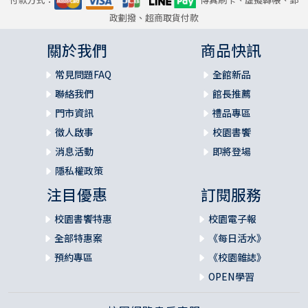
政劃撥、超商取貨付款
關於我們
商品快訊
常見問題FAQ
全館新品
聯絡我們
館長推薦
門市資訊
禮品專區
徵人啟事
校園書饗
消息活動
即將登場
隱私權政策
注目優惠
訂閱服務
校園書饗特惠
校園電子報
全部特惠案
《每日活水》
預約專區
《校園雜誌》
OPEN學習