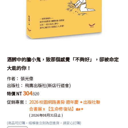
酒醡中的膽小鬼，致那個感覺「不夠好」，卻被命定
大能的你！
作者：
張光偉
出版社：
飛鷹出版社(新店行道會)
304
特價 NT
320
促銷專案：
2026 校園網路書房 週年慶 ✦出版社聯
合書展 x 【生命修復站】🏡✦
( 2026年08月31日止 )
(商品可訂購，結帳後立刻為您進貨，請安心訂購)