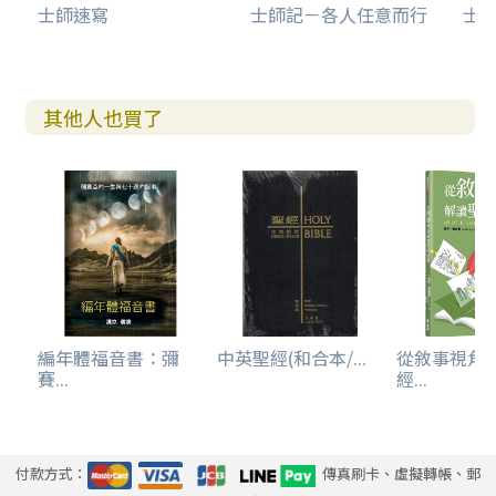
就用手取蜜，且吃且走，到了父母那裡，給他父母，他們也
士師速寫
士師記－各人任意而行
士
吃了，只是沒有告訴這蜜是從死獅之內取來的（9）：起誓作
拿細耳人的不可接觸死屍，以免玷污不潔。參孫不但從死獅
身上取蜜，而且邊走邊吃，還給父母吃，完全不理會潔淨與
不潔淨的條例。參孫沒有告訴父母蜂蜜的來源，可能因為吃
其他人也買了
了不潔淨之物而懼怕被父母責備。
參孫在那裡設擺筵宴，因為向來少年人都有這個規矩（1
0）：婚筵在女方家裡舉行，妻子也留在父家，可能是當時流
行的一種「夫訪式」的婚娶，不是以色列人的風俗。作拿細
耳人的規條有三：①不沾染死屍；②不喝酒；③不剃頭髮，
參孫只遵守最後一條。
眾人看見參孫，就請了三十個人陪伴他（11）：參孫本來應
編年體福音書：彌
中英聖經(和合本/...
從敘事視角
該有伴郎的，當他被發覺沒有人陪伴的時候，岳父的家人便
賽...
經...
為他預備了30個非利士人作伴郎。「三十個人」是當時公眾
場所常用的人數。中東各地的婚禮通常都有新郎的陪伴，他
們是新郎這邊的人，但這次可能因為以色列人不贊成與外族
人通婚，所以無人作參孫的伴郎。
付款方式：
傳真刷卡、虛擬轉帳、郵