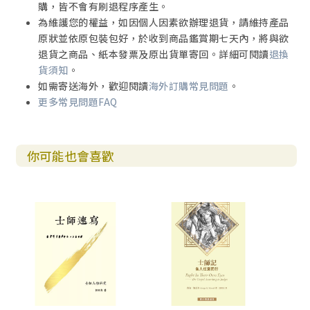
購，皆不會有刷退程序產生。
參孫跟他父母下亭拿去（5）：參孫一意孤行，他的父母可能
為維護您的權益，如因個人因素欲辦理退貨，請維持產品
妥協了，所以跟他下亭拿去，後來也同意他們結婚（8）。然
原狀並依原包裝包好，於收到商品鑑賞期七天內，將與欲
而，只許參孫行特別的婚禮，這種婚禮是在女方家中舉行（1
退貨之商品、紙本發票及原出貨單寄回。詳細可閱讀
退換
0），讓女子仍住在她父親的家中，丈夫只按時候去探望她
貨須知
。
（十五1）。
如需寄送海外，歡迎閱讀
海外訂購常見問題
。
更多常見問題FAQ
耶和華的靈大大感動參孫，他雖然手無器械，卻將獅子撕
裂，如同撕裂山羊羔一樣（6）：「耶和華的靈大大感動參
孫」當代聖經譯為「主的靈把大能力降在他的身上」。
你可能也會喜歡
參孫下去與女子說話，就喜悅她（7）：當代聖經譯為「到了
亭拿，參孫跟那女子交談後，很是喜歡她，就定下了親
事。」
過了些日子，再下去要娶那女子，轉向道旁要看死獅，見有
一群蜂子和蜜在死獅之內（8）：巴勒斯坦夏天酷熱，獅子的
屍體很快就曬乾或腐爛，骨頭也枯乾了，蜜蜂才會在屍體內
築巢。