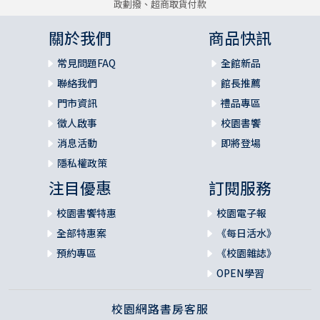
政劃撥、超商取貨付款
參孫對他們說：我給你們出一個謎語，你們在七日筵宴之
內，若能猜出意思告訴我，我就給你們三十件裡衣、三十套
關於我們
商品快訊
衣裳（12）：古代中東一代，宴會中流行猜謎語。「裡衣」
常見問題FAQ
全館新品
是貼身的衣服，用細軟布料縫製，供人日夜穿著。「衣裳」
是穿在外面的禮服，質地上乘，通常是在隆重的節日（如婚
聯絡我們
館長推薦
筵）才穿上，當日普通人家只能製備一套這樣的衣服（15我
門市資訊
禮品專區
們所有的）。所以30套裡衣和外衣是相當可觀的獎金。
徵人啟事
校園書饗
消息活動
即將登場
到第七天，他們對參孫的妻說：妳誆哄妳丈夫，探出謎語的
隱私權政策
意思告訴我們，免得我們用火燒妳和妳父家。你們請了我們
來，是要奪我們所有的嗎（15）：當代聖經譯為「到了第四
注目優惠
訂閱服務
天，他們對參孫的妻子說：妳要哄妳的丈夫把謎底說出來，
不然，我們就用火燒掉妳和妳父親的家。你們邀請我們來，
校園書饗特惠
校園電子報
難道是要叫我們傾家蕩產嗎？」「到第七天」正確應該是
全部特惠案
《每日活水》
「到了第四天」。
預約專區
《校園雜誌》
OPEN學習
參孫回答說：連我父母我都沒有告訴，豈可告訴妳呢（1
6）：並非參孫不愛她，只是恐怕洩露秘密而已。
校園網路書房客服