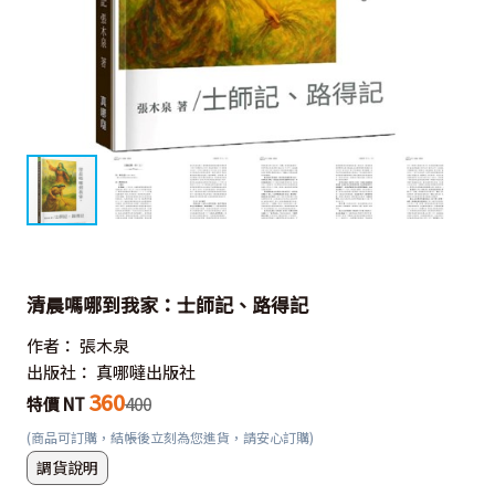
清晨嗎哪到我家：士師記、路得記
作者：
張木泉
出版社：
真哪噠出版社
360
特價 NT
400
(商品可訂購，結帳後立刻為您進貨，請安心訂購)
調貨說明