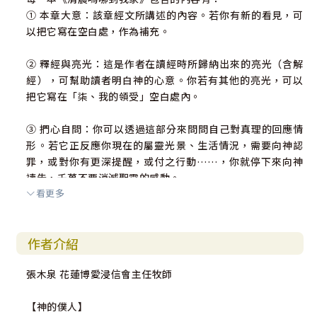
① 本章大意：該章經文所講述的內容。若你有新的看見，可
以把它寫在空白處，作為補充。
② 釋經與亮光：這是作者在讀經時所歸納出來的亮光（含解
經），可幫助讀者明白神的心意。你若有其他的亮光，可以
把它寫在「柒、我的領受」空白處內。
③ 捫心自問：你可以透過這部分來問問自己對真理的回應情
形。若它正反應你現在的屬靈光景、生活情況，需要向神認
罪，或對你有更深提醒，或付之行動……，你就停下來向神
禱告，千萬不要消滅聖靈的感動。
看更多
④ 禱告回應：期待你能使用這個部分，真心向神禱告（邊看
邊讀）。雖然這些是作者自己的感動，你若以為美，只要真
作者介紹
心誠意地禱告，神必然垂聽。
張木泉 花蓮博愛浸信會主任牧師
⑤ 代禱事項：這些代禱事項是從該章經文所引發出來 的，你
也可自加代禱事項在空白處。期待你的禱告不再只是內向的
【神的僕人】
禱告，你當求神擴大你的禱告視野，常常求神的國和義，為