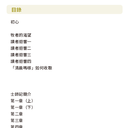
目錄
初心
牧者的渴望
讀者迴響一
讀者迴響二
讀者迴響三
讀者迴響四
「清晨嗎哪」如何收取
士師記簡介
第一章（上）
第一章（下）
第二章
第三章
第四章