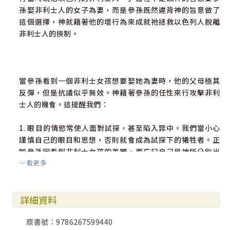
孫娶非利士人的女子為妻，而是參孫既然違背神的旨意做了
這個選擇，神就藉著他的壞行為來成就祂拯救以色列人脫離
非利士人的挾制。
當參孫看到一個非利士女孩想要娶她為妻時，他的父母極其
反彈，但是抗議似乎無效。神藉著參孫的任性來行攻擊非利
士人的機會。這提醒我們：
1. 眼目的情慾常使人面對試探，甚至陷入罪中。我們當小心
謹慎自己的眼目和思想，否則就會成為試探下的犧牲者。正
如參孫因看到非利士女孩的美麗，而忘記自己是神所分別出
看更多
來的拿細耳人，進而得罪神（1-2）。
2. 我們當依靠神除去自我中心、個人主義，才能活出合神心
詳細資料
意的生活，進而得著神的賜福。儘管父母極力反對參孫娶非
利士女子為妻，但參孫能堅持地說：「願你給我娶那女子，
原書號：9786267599440
因我喜悅她。」（3）此乃參孫的問題，也進而導致他的失