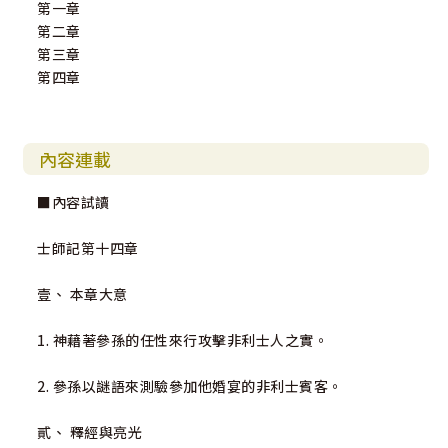
第一章
第二章
第三章
第四章
內容連載
■內容試讀
士師記第十四章
壹、 本章大意
1. 神藉著參孫的任性來行攻擊非利士人之實。
2. 參孫以謎語來測驗參加他婚宴的非利士賓客。
貳、 釋經與亮光