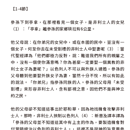
【1-4節】
參孫下到亭拿，在那裡看見一個女子，是非利士人的女兒
（1）：「亭拿」離參孫的家鄉瑣拉有6公里。
他父母說：在你弟兄的女兒中，或在本國的民中，豈沒有一
個女子，何至你去在未受割禮的非利士人中娶妻呢（3）：當
代聖經譯為「他們都極力反對，說：難道我們所有的親屬之
中，沒有一個使你滿意嗎？你為甚麼一定要娶一個異教的非
利士女子為妻呢？」以色列人不可以與外族人通婚，參孫的
父母聽到他要娶外族女子為妻，當然十分不悅，所以有如此
的說法。「你弟兄」指參孫同族的人。參孫的父母用「未受
割禮」來形容非利士人，含有鄙視之意，因他們不是與神立
約之民。
他的父母卻不知道這事出於耶和華，因為祂找機會攻擊非利
士人。那時，非利士人挾制以色列人（4）：新普及譯本譯為
「參孫的父母並不知道這其中有上主的作為，要製造機會對
付當時統治以色列的非利士人。」這裡不是說神的旨意要參