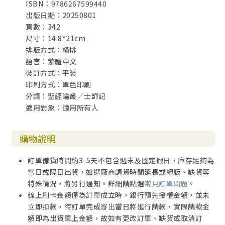
ISBN：9786267599440
敗。
出版日期：20250801
頁數：342
3. 父母要不斷把神對婚姻的心意告訴兒女，並且為兒女將來
尺寸：14.8*21cm
所要建立的婚姻禱告，使他們能依靠主建立榮神益人的婚
排版方式：橫排
姻。正如參孫的父母對他說：「在你弟兄的女兒中，或在本
語言：繁體中文
國的民中，豈沒有一個女子，何至你去在未受割禮的非利士
裝訂方式：平裝
人中娶妻呢？」（3）
印刷方式：單色印刷
分類：聖經論叢／士師記
適用對象：適用所有人
4. 神能使用我們的一舉一動（不管對或錯），成就祂的作為
與榮耀。正如神透過參孫找機會攻擊非利士人（4）。合神行
購物說明
意的行為，在神成就的背後必得祝福；不合神心意的行為，
在神成就的背後，當事者必定付出當有的代價，正如參孫的
訂單備貨時間約3-5天不包含週末及國定假日，庫存足夠為
代價就是與非利士人同歸於盡（十六28-30）。
當日或隔日出貨，如遇廠商調貨時間延長或絕版、缺貨等
特殊情況，將另行通知。詳細請點選
常見訂單問題
。
線上刷卡金額僅為訂單成立時，銀行預先授權金額，並未
立即扣款，待訂單完成寄出當日將進行請款，實際請款金
【5-20節】
額即為出貨單上金額，故如有更改訂單、缺貨或取消訂