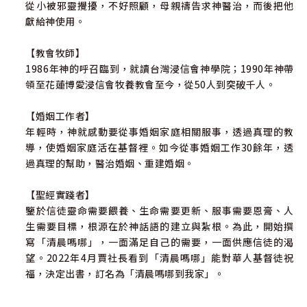
從小被邪靈攪擾，不好照顧，母親禱告求神醫治，而後把他
別人、教會、所住城市及國家社會的需要代禱，使你成為一
獻給神使用。
個被神所祝福的人。
【教會牧師】
⑥ 每日金句：你可以從每天所讀的經文中，挑出一段或一
1986年神的呼召臨到，就讀台灣浸信會神學院；1990年神帶
節、一句話，成為你今天的座右銘，把它寫在空白處，而後
領至花蓮博愛浸信會牧養教會至今，從50人到突破千人。
讀它、背它、默想它，使它成為你今天的幫助。
【婚姻工作者】
⑦ 我的領受(我的行動)：在整個學習過程中，除了《清晨嗎
年輕時，神就感動要從事婚姻家庭相關服事，透過真理的教
哪到我家》所提供的資料外，你還有其他的領受，可以把它
導，使婚姻家庭活在基督裡。如今從事婚姻工作30餘年，透
放在這個位置，不斷提醒自己，使生命得著更新。或是你讀
過真理的幫助，醫治婚姻、重建婚姻。
了這章經文後，挑戰自己所要採取的行動（至少一項）。
【聖經實踐者】
鑒於信徒靈命需要餵養、生命需要更新、服事需要恩膏、人
生需要目標，根源在於神話語的建立與紮根。為此，開始撰
寫「清晨嗎哪」，一面滿足自己的需要，一面供應信徒的渴
望。2022年4月賈社長看到「清晨嗎哪」能對華人基督徒祝
福，決定出書，訂名為「清晨嗎哪到我家」。