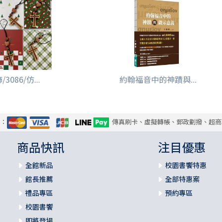
3086/仿...
約翰福音中的神蹟與...
式：
傳真刷卡、虛擬轉帳、郵政劃撥、超商
商品快訊
注目優惠
全館新品
校園書饗特惠
館長推薦
全部特惠案
禮品專區
預約專區
校園書饗
即將登場