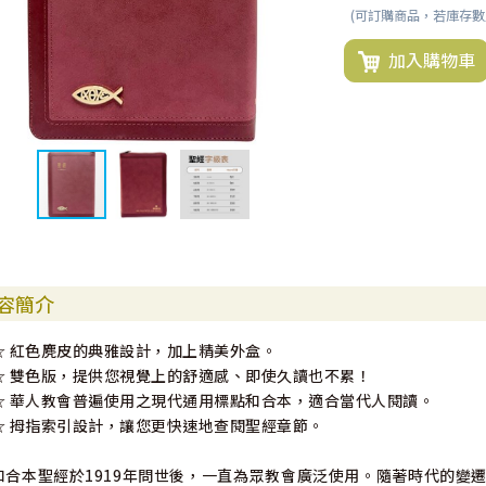
(可訂購商品，若庫存
加入購物車
容簡介
☆ 紅色麂皮的典雅設計，加上精美外盒。
☆ 雙色版，提供您視覺上的舒適感、即使久讀也不累！
☆ 華人教會普遍使用之現代通用標點和合本，適合當代人閱讀。
☆ 拇指索引設計，讓您更快速地查閱聖經章節。
和合本聖經於1919年問世後，一直為眾教會廣泛使用。隨著時代的變