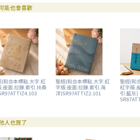
可能也會喜歡
(和合本標點.大字.紅
聖經(和合本標點.大字.紅
聖經(和
.皮面.拉鍊.索引.扶桑
字版.皮面.拉鍊.索引.海
紅字版.
R97ATTIZ4.103
洋)SR97ATTIZ2.101
引.藍灰)
SR87ATT
他人也買了