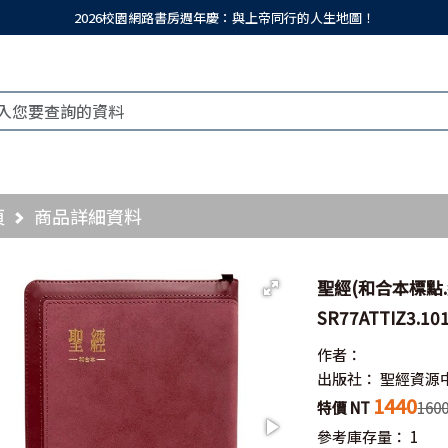
2026校園網路書房週年慶：與上帝同行的人生地圖！
頁
商品詳細資料
聖經(和合本標點.
SR77ATTIZ3.10
作者：
出版社：
聖經資源
1440
特價 NT
160
參考庫存量：
1