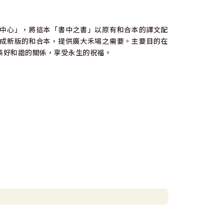
中心」，將這本「書中之書」以原有和合本的譯文配
成新版的和合本，提供廣大禾場之需要。主要目的在
美好和諧的關係，享受永生的祝福。