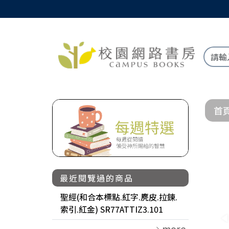
首
最近閱覽過的商品
聖經(和合本標點.紅字.麂皮.拉鍊.
索引.紅金) SR77ATTIZ3.101
more