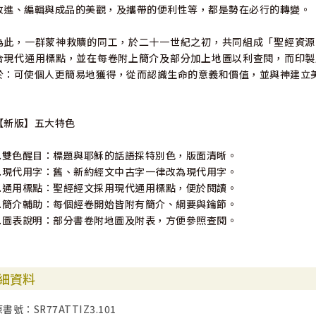
改進、編輯與成品的美觀，及攜帶的便利性等，都是勢在必行的轉變。
為此，一群蒙神救贖的同工，於二十一世紀之初，共同組成「聖經資源
合現代通用標點，並在每卷附上簡介及部分加上地圖以利查閱，而印製
於：可使個人更簡易地獲得，從而認識生命的意義和價值，並與神建立
【新版】五大特色
1.雙色醒目：標題與耶穌的話語採特別色，版面清晰。
2.現代用字：舊、新約經文中古字一律改為現代用字。
3.通用標點：聖經經文採用現代通用標點，便於閱讀。
4.簡介輔助：每個經卷開始皆附有簡介、綱要與鑰節。
5.圖表說明：部分書卷附地圖及附表，方便參照查閱。
細資料
書號：SR77ATTIZ3.101