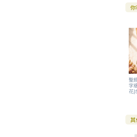
你
聖經
字版
花)S
其