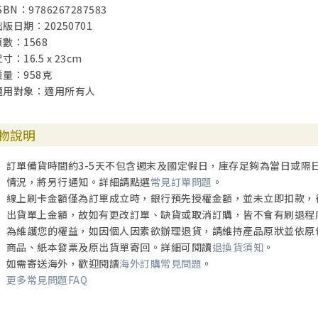
SBN：9786267287583
出版日期：20250701
頁數：1568
寸：16.5 x 23cm
重量：958克
適用對象：適用所有人
物說明
訂單備貨時間約3-5天不包含週末及國定假日，庫存足夠為當日或隔
情況，將另行通知。詳細請點選
常見訂單問題
。
線上刷卡金額僅為訂單成立時，銀行預先授權金額，並未立即扣款，
出貨單上金額，故如有更改訂單、缺貨或取消訂購，皆不會有刷退程
為維護您的權益，如因個人因素欲辦理退貨，請維持產品原狀並依原
商品、紙本發票及原出貨單寄回。詳細可閱讀
退換貨須知
。
如需寄送海外，歡迎閱讀
海外訂購常見問題
。
更多常見問題FAQ