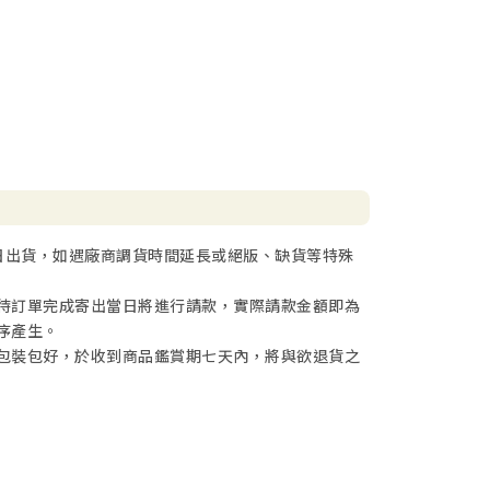
日出貨，如遇廠商調貨時間延長或絕版、缺貨等特殊
待訂單完成寄出當日將進行請款，實際請款金額即為
序產生。
包裝包好，於收到商品鑑賞期七天內，將與欲退貨之