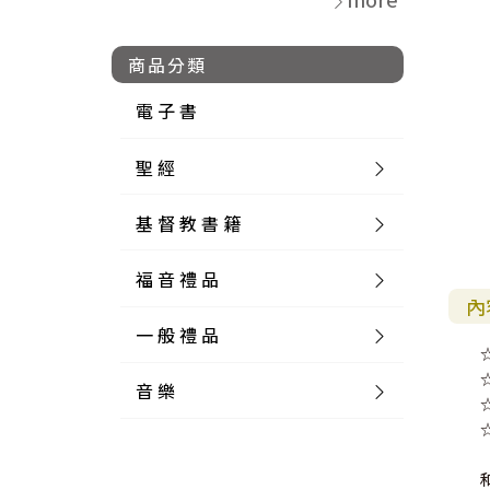
商品分類
電 子 書
聖 經
基 督 教 書 籍
新 舊 約 聖 經
福 音 禮 品
簡 體 聖 經
聖 經 論 叢
和 合 本
內
一 般 禮 品
英 文 聖 經
神 學 類
福 音 飾 品 配 件
和 合 本 標 點
參 考 書 工 具 書
音 樂
外 文 聖 經
實 踐 神 學
福 音 家 飾 用 品
一 般 卡 片
新 標 點 和 合 本
K J V
摩 西 五 經
系 統 神 學
福 音 項 鍊
讀 經 法
中 外 文 聖 經
教 會 歷 史
福 音 生 活 雜 貨
一 般 文 具
詩 本 樂 譜
和 合 本 修 訂 版
E S V
歷 史 書
神 、 創 造
宣 教 差 傳
福 音 耳 環 / 耳 夾
福 音 桌 飾 品
萬 用 卡
釋 經 法
創 世 記