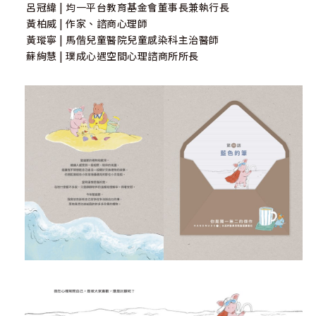
呂冠緯 | 均一平台教育基金會董事長兼執行長
黃柏威 | 作家、諮商心理師
黃瑽寧 | 馬偕兒童醫院兒童感染科主治醫師
蘇絢慧 | 璞成心遇空間心理諮商所所長