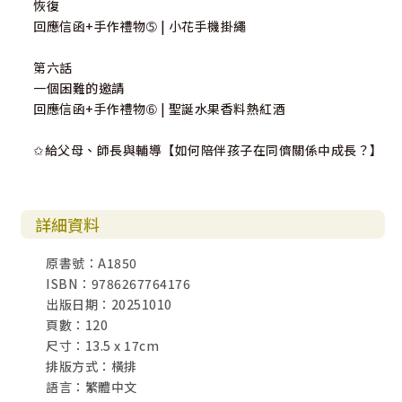
恢復
回應信函+手作禮物➄ | 小花手機掛繩
第六話
一個困難的邀請
回應信函+手作禮物➅ | 聖誕水果香料熱紅酒
✩給父母、師長與輔導【如何陪伴孩子在同儕關係中成長？】
詳細資料
原書號：A1850
ISBN：9786267764176
出版日期：20251010
頁數：120
尺寸：13.5 x 17cm
排版方式：橫排
語言：繁體中文