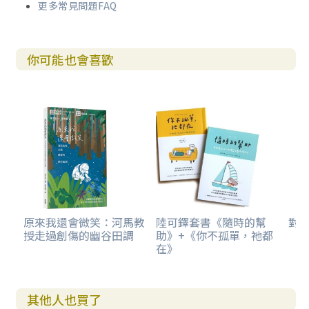
更多常見問題FAQ
你可能也會喜歡
原來我還會微笑：河馬教
陸可鐸套書《隨時的幫
對
授走過創傷的幽谷田調
助》+《你不孤單，祂都
在》
其他人也買了