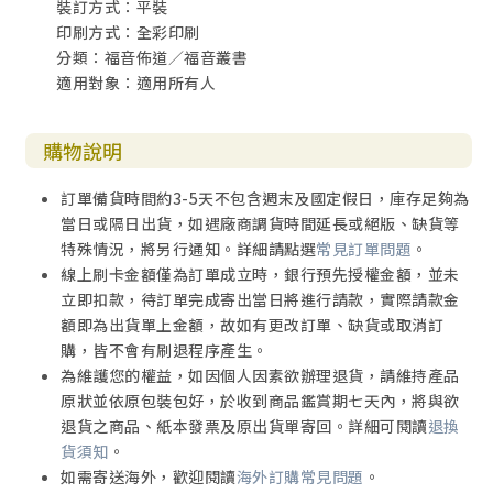
裝訂方式：平裝
印刷方式：全彩印刷
分類：福音佈道／福音叢書
適用對象：適用所有人
購物說明
訂單備貨時間約3-5天不包含週末及國定假日，庫存足夠為
當日或隔日出貨，如遇廠商調貨時間延長或絕版、缺貨等
特殊情況，將另行通知。詳細請點選
常見訂單問題
。
線上刷卡金額僅為訂單成立時，銀行預先授權金額，並未
立即扣款，待訂單完成寄出當日將進行請款，實際請款金
額即為出貨單上金額，故如有更改訂單、缺貨或取消訂
購，皆不會有刷退程序產生。
為維護您的權益，如因個人因素欲辦理退貨，請維持產品
原狀並依原包裝包好，於收到商品鑑賞期七天內，將與欲
退貨之商品、紙本發票及原出貨單寄回。詳細可閱讀
退換
貨須知
。
如需寄送海外，歡迎閱讀
海外訂購常見問題
。