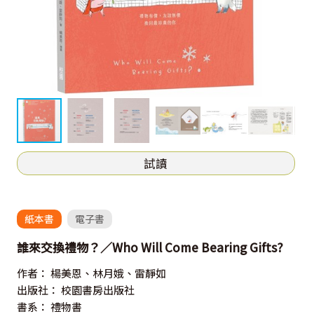
試讀
紙本書
電子書
誰來交換禮物？／Who Will Come Bearing Gifts?
作者：
楊美恩、林月娥、雷靜如
出版社：
校園書房出版社
書系：
禮物書