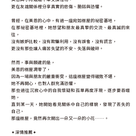
更在友誼關係裡分享真實的悲傷、脆弱與恐懼。
曾經，在美恩的心中，有過一座宛如樹屋的祕密基地，
在那祕密基地裡，她想望和朋友最真摯的交流、最真誠的來
往，
沒有嫉妒比較，沒有欺騙利用，沒有誤會，沒有謊言，
更沒有那些讓人痛苦失望的不安、失落與破碎。
然而，事與願違的是，
美恩的樹屋凋零了，
因為一場與朋友的嚴重衝突，這座樹屋變得破敗不堪，
她不再開心，也對人群充滿恐懼，
那些過往沉寂心中的自我懷疑和孤單再度浮現，逐步要吞噬
她，
直到某一天，她開始看見關係中自己的樣貌，發現了丟失的
自己，
那座樹屋，竟然再次開出一朵又一朵的小花……。
✦深情推薦✦