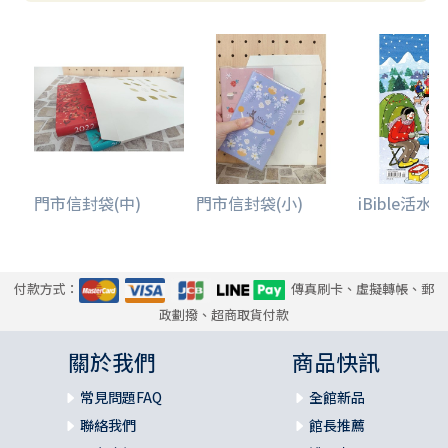
門市信封袋(中)
門市信封袋(小)
iBible活水少.
付款方式：
傳真刷卡、虛擬轉帳、郵
政劃撥、超商取貨付款
關於我們
商品快訊
常見問題FAQ
全館新品
聯絡我們
館長推薦