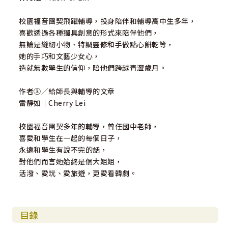
校園福音團契飛躍輔導，投身陪伴和輔導高中生多年，
喜歡透過各種獨具創意的形式來陪伴他們，
無論是縫紉小物、特調靈修和手做點心餅乾等，
她的手巧和文藝少女心，
造就無數學生的信仰，陪他們跨越青澀歲月。
作者➂／給師長與輔導的文章
雷靜如｜Cherry Lei
校園福音團契多年的輔導，曾任國中老師，
喜愛和學生在一起的每個日子，
永遠和學生有說不完的話，
對他們而言她始終是個大姐姐，
活潑、愛玩、愛旅遊，更愛看韓劇。
目錄