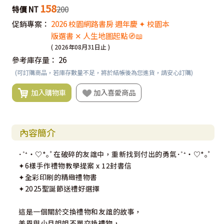
158
特價 NT
200
促銷專案：
2026 校園網路書房 週年慶 ✦ 校園本
版選書 ✕ 人生地圖起點🧭📖
( 2026年08月31日止 )
參考庫存量：
26
(可訂購商品，若庫存數量不足，將於結帳後為您進貨，請安心訂購)
加入購物車
加入喜愛商品
內容簡介
･˚⁺‧♡*｡ﾟ在破碎的友誼中，重新找到付出的勇氣･˚⁺‧♡*｡ﾟ
✦6樣手作禮物教學提案 x 12封書信
✦全彩印刷的精緻禮物書
✦2025聖誕節送禮好選擇
這是一個關於交換禮物和友誼的故事，
美恩與小月姐姐不單交換禮物，