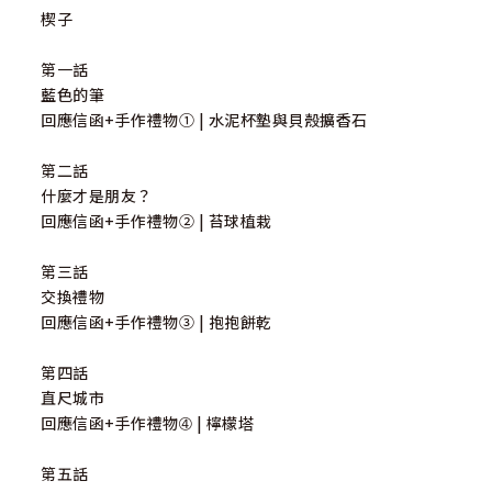
楔子
第一話
藍色的筆
回應信函+手作禮物➀ | 水泥杯墊與貝殼擴香石
第二話
什麼才是朋友？
回應信函+手作禮物➁ | 苔球植栽
第三話
交換禮物
回應信函+手作禮物➂ | 抱抱餅乾
第四話
直尺城市
回應信函+手作禮物➃ | 檸檬塔
第五話