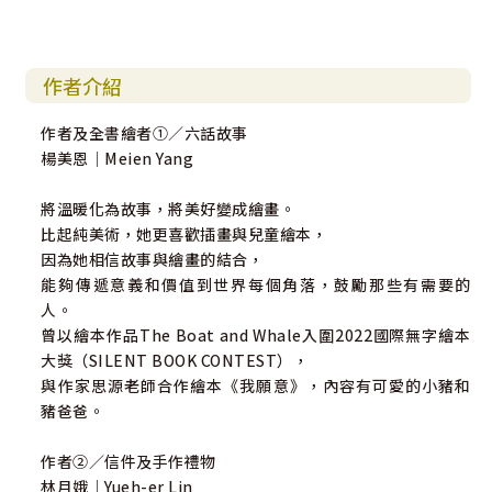
作者介紹
作者及全書繪者➀／六話故事
楊美恩｜Meien Yang
將溫暖化為故事，將美好變成繪畫。
比起純美術，她更喜歡插畫與兒童繪本，
因為她相信故事與繪畫的結合，
能夠傳遞意義和價值到世界每個角落，鼓勵那些有需要的
人。
曾以繪本作品The Boat and Whale入圍2022國際無字繪本
大獎（SILENT BOOK CONTEST），
與作家思源老師合作繪本《我願意》，內容有可愛的小豬和
豬爸爸。
作者➁／信件及手作禮物
林月娥｜Yueh-er Lin