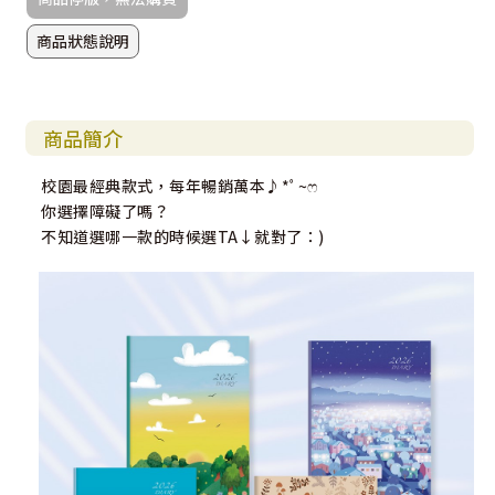
商品狀態說明
商品簡介
校園最經典款式，每年暢銷萬本♪*ﾟ~ෆ
你選擇障礙了嗎？
不知道選哪一款的時候選TA↓就對了：)