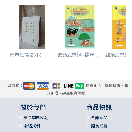
門市紙提袋(小)
歸納式查經--撒母...
歸納式查經--
付款方式：
傳真刷卡、虛擬轉帳、郵
政劃撥、超商取貨付款
關於我們
商品快訊
常見問題FAQ
全館新品
聯絡我們
館長推薦