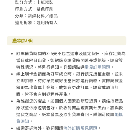
裝訂方式：卡紙精裝
印刷方式：雙色印刷
分類：訓練材料／紙品
適用對象：適用所有人
購物說明
訂單備貨時間約3-5天不包含週末及國定假日，庫存足夠為
當日或隔日出貨，如遇廠商調貨時間延長或絕版、缺貨等
特殊情況，將另行通知。詳細請點選
常見訂單問題
。
線上刷卡金額僅為訂單成立時，銀行預先授權金額，並未
立即扣款，待訂單完成寄出當日將進行請款，實際請款金
額即為出貨單上金額，故如有更改訂單、缺貨或取消訂
購，皆不會有刷退程序產生。
為維護您的權益，如因個人因素欲辦理退貨，請維持產品
原狀並依原包裝包好，於收到商品鑑賞期七天內，將與欲
退貨之商品、紙本發票及原出貨單寄回。詳細可閱讀
退換
貨須知
。
如需寄送海外，歡迎閱讀
海外訂購常見問題
。