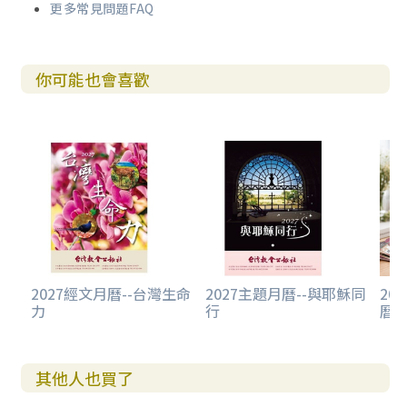
更多常見問題FAQ
你可能也會喜歡
2027經文月曆--台灣生命
2027主題月曆--與耶穌同
20
力
行
曆-
其他人也買了