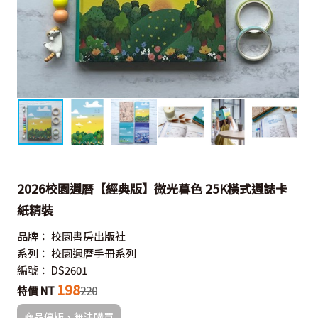
2026校園週曆【經典版】微光暮色 25K橫式週誌卡
紙精裝
品牌：
校園書房出版社
系列：
校園週曆手冊系列
編號：
DS2601
198
特價 NT
220
商品停版，無法購買