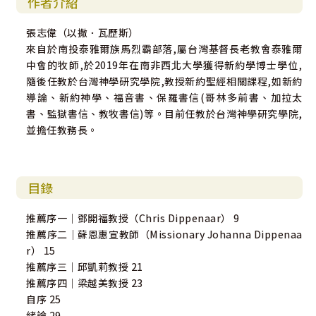
作者介紹
張志偉（以撒．瓦歷斯）
來自於南投泰雅爾族馬烈霸部落,屬台灣基督長老教會泰雅爾
中會的牧師,於2019年在南非西北大學獲得新約學博士學位,
隨後任教於台灣神學研究學院,教授新約聖經相關課程,如新約
導論、新約神學、福音書、保羅書信(哥林多前書、加拉太
書、監獄書信、教牧書信)等。目前任教於台灣神學研究學院,
並擔任教務長。
目錄
推薦序一｜鄧開福教授（Chris Dippenaar） 9
推薦序二｜蘇恩惠宣教師（Missionary Johanna Dippenaa
r） 15
推薦序三｜邱凱莉教授 21
推薦序四｜梁越美教授 23
自序 25
緒論 29