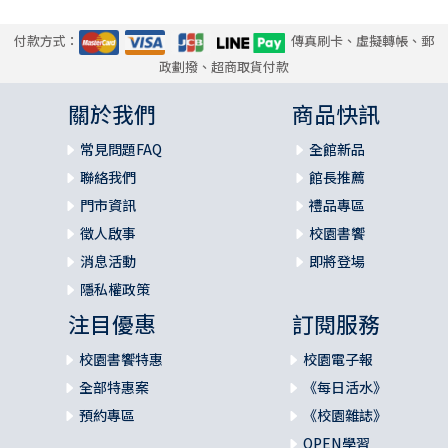
5.6. 鼓勵人心的領袖 144
6. 結論 144
付款方式：
傳真刷卡、虛擬轉帳、郵
第五章 腓利的女兒們的領導特質：使徒行傳21:8–9 147
政劃撥、超商取貨付款
1. 前言 148
2. 使徒行傳二十一章8至9節的社會歷史背景 149
關於我們
商品快訊
2.1. 凱撒利亞 149
常見問題FAQ
全館新品
2.2. 宣揚福音的執事腓利 151
2.3. 小結 153
聯絡我們
館長推薦
3. 使徒行傳二十一章8至9節的經文脈絡 153
門市資訊
禮品專區
3.1. 使徒保羅拜訪執事腓利 153
徵人啟事
校園書饗
3.2. 腓利的女兒們說預言 154
消息活動
即將登場
4. 使徒行傳二十一章8至9節的關鍵字研究 155
隱私權政策
4.1. 「說預言（prophēteuō）」（徒21:9） 155
4.2. 「處女（parthenos）」 158
注目優惠
訂閱服務
4.3. 小結 160
5. 四位女先知的領導特質 160
校園書饗特惠
校園電子報
5.1. 作為跟隨者的領袖 160
全部特惠案
《每日活水》
5.2. 面對挑戰的領袖 161
預約專區
《校園雜誌》
5.3. 啟示異象的領袖 161
OPEN學習