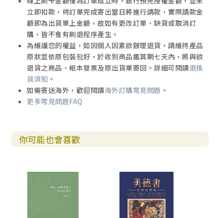
線上刷卡金額僅為訂單成立時，銀行預先授權金額，並未
6. 結論 102
立即扣款，待訂單完成寄出當日將進行請款，實際請款金
第三章 呂底亞的領導角色：使徒行傳16:11–15 103
額即為出貨單上金額，故如有更改訂單、缺貨或取消訂
1. 前言 104
購，皆不會有刷退程序產生。
2. 使徒行傳十六章11至15節的社會歷史背景 104
為維護您的權益，如因個人因素欲辦理退貨，請維持產品
小結 108
原狀並依原包裝包好，於收到商品鑑賞期七天內，將與欲
3. 使徒行傳十六章11至15節的經文脈絡 109
退貨之商品、紙本發票及原出貨單寄回。詳細可閱讀
退換
3.1. 經文脈絡 109
貨須知
。
3.2. 呂底亞的歸信過程 110
如需寄送海外，歡迎閱讀
海外訂購常見問題
。
3.3. 呂底亞熱心的待客之道 113
更多常見問題FAQ
4. 使徒行傳十六章11至15節的關鍵字研究 114
4.1. 「一位紫色布疋的婦人（porphyropōlis）」 114
4.2. 「家庭（oikos）」 117
你可能也會喜歡
4.3. 小結 117
5. 呂底亞的領導特質 118
5.1. 作為跟隨者的領袖 118
5.2. 面對挑戰的領袖 119
5.3. 啟示異象的領袖 120
5.4. 激發他／她者行動的領袖 121
5.5. 樹立榜樣的領袖 122