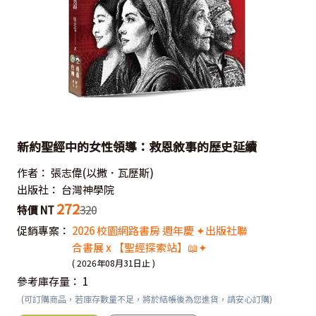
新約聖經中的女性領導：救恩敘事的歷史延續
作者：
張志偉(以撒．瓦歷斯)
出版社：
台灣神學院
272
特價 NT
320
促銷專案：
2026 校園網路書房 週年慶 ✦出版社聯
合書展 x 【聖經探索站】📖✦
( 2026年08月31日止 )
參考庫存量：
1
(可訂購商品，若庫存數量不足，將於結帳後為您進貨，請安心訂購)