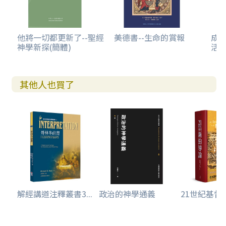
5.6. 鼓勵人心的領袖 123
6. 結論 124
第四章 百基拉的領導角色：使徒行傳18:24–28 127
1. 前言 128
他將一切都更新了--聖經
美德書--生命的賞報
成
神學新探(簡體)
活
2. 使徒行傳十八章24至28節的社會歷史背景 128
2.1. 教導的背景與意義 129
2.2. 小結 131
3. 使徒行傳十八章24至28節的經文脈絡 131
其他人也買了
3.1. 亞波羅在以弗所（徒18:24–26） 132
3.2. 亞波羅受讚美而離開（徒18:27–28） 132
4. 使徒行傳十八章24至28節的關鍵字研究 133
4.1. 「接待（proslambanō）他來」 133
4.2. 「講解（?κτ?θημι [ektithēmi]）」的定義 137
4.3. 小結 138
5. 百基拉的領導特質 138
5.1. 作為跟隨者的領袖 139
5.2. 面對挑戰的領袖 140
解經講道注釋叢書3...
政治的神學通義
21世紀基督教
5.3. 啟示異象的領袖 141
5.4. 激發他／她者行動的領袖 141
5.5. 樹立榜樣的領袖 143