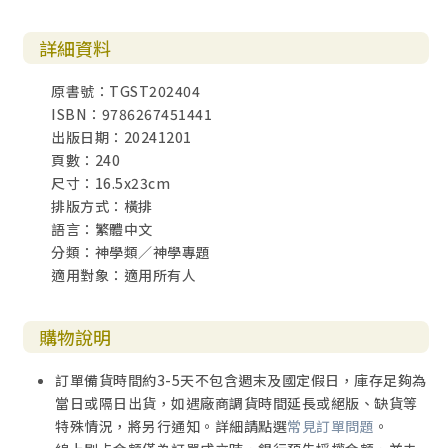
2.1. 日期 82
2.2. 作者 83
詳細資料
2.3. 寫作目的 83
2.4. 接收者與當時的處境 85
原書號：TGST202404
3. 經文段落的社會歷史背景：大比大 86
ISBN：9786267451441
3.1. 使徒行傳九章36至42節的經文脈絡 89
出版日期：20241201
3.2. 經文背景 90
頁數：240
3.3. 大比大的影響力 92
尺寸：16.5x23cm
3.4. 大比大從死裡復活 93
排版方式：橫排
4. 使徒行傳九章36至42節的字義研究 93
語言：繁體中文
4.1. 「女性門徒（μαθ?τρια — mathētria）」（徒9:36） 93
分類：神學類／神學專題
4.2. 在新約聖經中對「門徒」的意義 94
適用對象：適用所有人
4.3. 「善事／工（ergōn agathōn）」的意義（徒9:36） 95
5. 大比大的領導特質 97
5.1. 作為跟隨者的領袖 97
購物說明
5.2. 面對挑戰的領袖 99
5.3. 啟示異象的領袖 100
訂單備貨時間約3-5天不包含週末及國定假日，庫存足夠為
5.4. 激發他／她者行動的領袖 100
當日或隔日出貨，如遇廠商調貨時間延長或絕版、缺貨等
5.5. 樹立榜樣的領袖 101
特殊情況，將另行通知。詳細請點選
常見訂單問題
。
5.6. 鼓勵人心的領袖 101