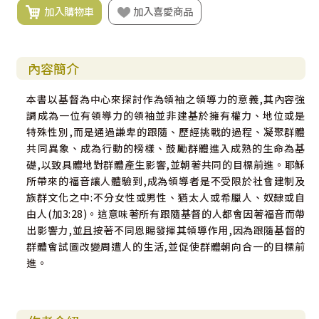
加入購物車
加入喜愛商品
內容簡介
本書以基督為中心來探討作為領袖之領導力的意義,其內容強
調成為一位有領導力的領袖並非建基於擁有權力、地位或是
特殊性別,而是通過謙卑的跟隨、歷經挑戰的過程、凝聚群體
共同異象、成為行動的榜樣、鼓勵群體進入成熟的生命為基
礎,以致具體地對群體產生影響,並朝著共同的目標前進。耶穌
所帶來的福音讓人體驗到,成為領導者是不受限於社會建制及
族群文化之中:不分女性或男性、猶太人或希臘人、奴隸或自
由人(加3:28)。這意味著所有跟隨基督的人都會因著福音而帶
出影響力,並且按著不同恩賜發揮其領導作用,因為跟隨基督的
群體會試圖改變周遭人的生活,並促使群體朝向合一的目標前
進。