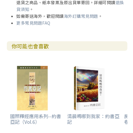
退貨之商品、紙本發票及原出貨單寄回。詳細可閱讀
退換
貨須知
。
如需寄送海外，歡迎閱讀
海外訂購常見問題
。
更多常見問題FAQ
你可能也會喜歡
國際釋經應用系列--約書
清晨嗎哪到我家：約書亞
房
亞記（Vol.6）
記
卷上