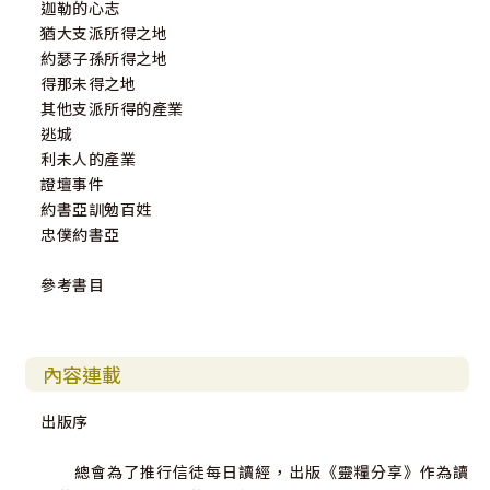
迦勒的心志
猶大支派所得之地
約瑟子孫所得之地
得那未得之地
其他支派所得的產業
逃城
利未人的產業
證壇事件
約書亞訓勉百姓
忠僕約書亞
參考書目
內容連載
出版序
總會為了推行信徒每日讀經，出版《靈糧分享》作為讀