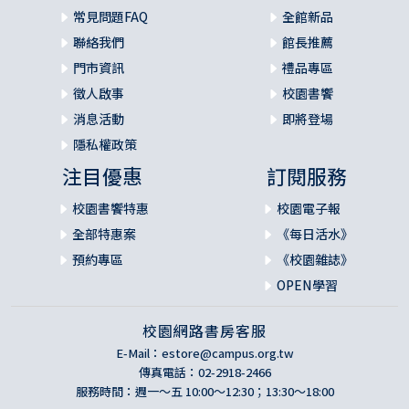
常見問題FAQ
全館新品
聯絡我們
館長推薦
門市資訊
禮品專區
徵人啟事
校園書饗
消息活動
即將登場
隱私權政策
注目優惠
訂閱服務
校園書饗特惠
校園電子報
全部特惠案
《每日活水》
預約專區
《校園雜誌》
OPEN學習
校園網路書房客服
E-Mail：
estore@campus.org.tw
傳真電話：02-2918-2466
服務時間：週一～五 10:00～12:30；13:30～18:00