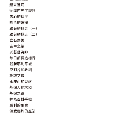
起來過河
從摩西死了談起
忠心的探子
喇合的選擇
跟著約櫃走（一）
跟著約櫃走（二）
立石為證
吉甲之榮
以基督為帥
每日都要這樣行
戰勝耶利哥城
亞割谷的教訓
攻取艾城
兩座山的見證
基遍人的求和
基遍之役
神為百姓爭戰
勝利的果實
領受應許的產業