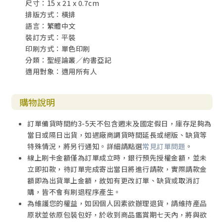
尺寸：15 x 21 x 0.7cm
排版方式：橫排
語言：繁體中文
裝訂方式：平裝
印刷方式：單色印刷
分類：聖經論叢／約書亞記
適用對象：適用所有人
購物說明
訂單備貨時間約3-5天不包含週末及國定假日，庫存足夠為
當日或隔日出貨，如遇廠商調貨時間延長或絕版、缺貨等
特殊情況，將另行通知。詳細請點選
常見訂單問題
。
線上刷卡金額僅為訂單成立時，銀行預先授權金額，並未
立即扣款，待訂單完成寄出當日將進行請款，實際請款金
額即為出貨單上金額，故如有更改訂單、缺貨或取消訂
購，皆不會有刷退程序產生。
為維護您的權益，如因個人因素欲辦理退貨，請維持產品
原狀並依原包裝包好，於收到商品鑑賞期七天內，將與欲