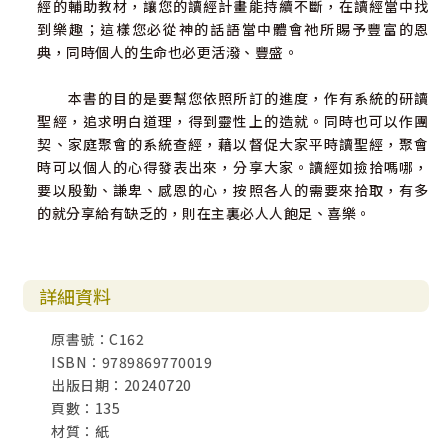
經的輔助教材，讓您的讀經計畫能持續不斷，在讀經當中找
到樂趣；這樣您必從神的話語當中體會祂所賜予豐富的恩
典，同時個人的生命也必更活潑、豐盛。
本書的目的是要幫您依照所訂的進度，作有系統的研讀
聖經，追求明白道理，得到靈性上的造就。同時也可以作團
契、家庭聚會的系統查經，藉以督促大家平時讀聖經，聚會
時可以個人的心得發表出來，分享大家。讀經如撿拾嗎哪，
要以殷勤、謙卑、感恩的心，按照各人的需要來拾取，有多
的就分享給有缺乏的，則在主裏必人人飽足、喜樂。
詳細資料
原書號：C162
ISBN：9789869770019
出版日期：20240720
頁數：135
材質：紙