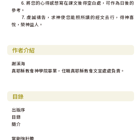
6. 將您的心得感想寫在課文後得空白處，可作為日後的
參考。
7. 虔誠禱告，求神使您能照所讀的經文去行，得神喜
悅，榮神益人。
作者介紹
謝溪海
真耶穌教會神學院畢業，任職真耶穌教會文宣處處負責。
目錄
出版序
目錄
簡介
當剛強壯膽