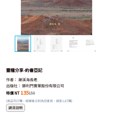
靈糧分享-約書亞記
作者：
謝溪海長老
出版社：
腓利門實業股份有限公司
135
特價 NT
150
(商品可訂購，結帳後立刻為您進貨，請安心訂購)
調貨說明