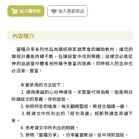
加入購物車
加入喜愛商品
內容簡介
靈糧分享系列作品為讀經與家庭聚會的輔助教材，讓您的
讀經計畫能持續不斷，在讀經當中找到樂趣；這樣您必能從
神的話語當中體會祂所賜予豐富的恩典，同時個人的生命也
必活潑、豐富。
本書使用的方法如下：
1. 請用虔誠的心向神禱告，求聖靈代領指教，始能明白
所讀經文的意義，得到造就。
2. 依照所定的進度，每天翻開聖經，將經文細讀一遍。
3. 將課文中所列出的「經句背誦」經節熟讀並背誦下
來。
4. 思考課文中所列出的問題。
5. 參閱「靈糧分享」，分享屬靈教訓，從中得到造就。