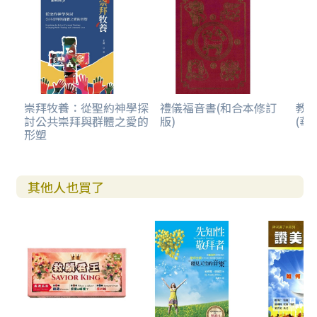
崇拜牧養：從聖約神學探
禮儀福音書(和合本修訂
教
討公共崇拜與群體之愛的
版)
(華
形塑
其他人也買了