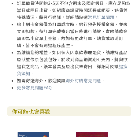
訂單備貨時間約3-5天不包含週末及國定假日，庫存足夠為
當日或隔日出貨，如遇廠商調貨時間延長或絕版、缺貨等
特殊情況，將另行通知。詳細請點選
常見訂單問題
。
線上刷卡金額僅為訂單成立時，銀行預先授權金額，並未
立即扣款，待訂單完成寄出當日將進行請款，實際請款金
額即為出貨單上金額，故如有更改訂單、缺貨或取消訂
購，皆不會有刷退程序產生。
為維護您的權益，如因個人因素欲辦理退貨，請維持產品
原狀並依原包裝包好，於收到商品鑑賞期七天內，將與欲
退貨之商品、紙本發票及原出貨單寄回。詳細可閱讀
退換
貨須知
。
如需寄送海外，歡迎閱讀
海外訂購常見問題
。
更多常見問題FAQ
你可能也會喜歡