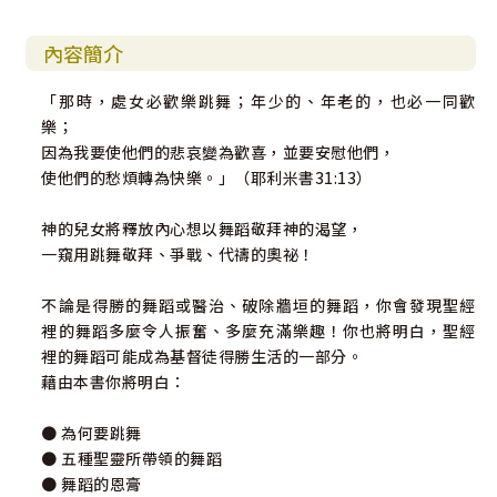
內容簡介
「那時，處女必歡樂跳舞；年少的、年老的，也必一同歡
樂；
因為我要使他們的悲哀變為歡喜，並要安慰他們，
使他們的愁煩轉為快樂。」（耶利米書31:13）
神的兒女將釋放內心想以舞蹈敬拜神的渴望，
一窺用跳舞敬拜、爭戰、代禱的奧祕！
不論是得勝的舞蹈或醫治、破除牆垣的舞蹈，你會發現聖經
裡的舞蹈多麼令人振奮、多麼充滿樂趣！你也將明白，聖經
裡的舞蹈可能成為基督徒得勝生活的一部分。
藉由本書你將明白：
● 為何要跳舞
● 五種聖靈所帶領的舞蹈
● 舞蹈的恩膏