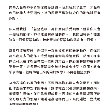
有些人覺得神不希望你接受訓練。我跳舞跳了五年，才覺得
自己能夠去接受訓練。神的恩膏不是取決於你的動作跳得有
多好。
有人對我說：「若是這樣，為什麼要接受訓練？就算你只會
一個舞蹈動作，神也能膏抹這個動作。」我的回答是：如果
你會一百個舞蹈動作，神能膏抹的舞蹈動作就會有一百個！
總會有這種時候，你似乎一直重複相同的舞蹈動作，而你想
要跳出更多的動作，接受訓練讓你能夠這麼做！然而，呼求
神也可以在你裡面釋放一些新的東西。你必須聆聽神在對你
說些什麼。許多現代舞蹈完全無法被教會接受。然而，教會
可以篩選，並將篩選出來的用於教導。不要害怕這麼做！
向神表達你心裡的東西。不要因為擔心別人會怎麼想，而制
止你去追求神對你的呼召！讓你裡面沉睡的夢想甦醒過來，
讓聖靈引導你，並在恩典裡成長。表達的自由是藝術家所能
擁有最有力的恩賜。讓毛毛蟲破蛹而出，張開翅膀，變成牠
應該變成的蝴蝶吧！