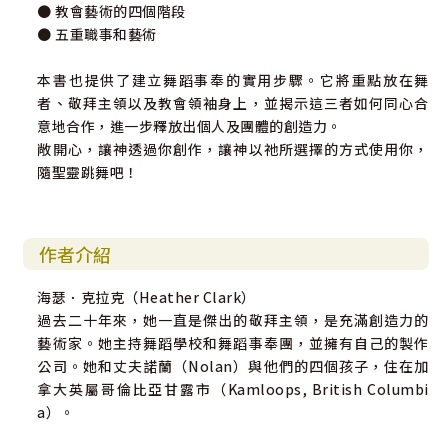
● 教會藝術的四個階段
● 五重職事和藝術
本書也提供了建立舞蹈事奉的實用步驟。它將重點放在舞
者、敬拜主領以及教會領袖身上，並揭示這三者如何同心合
意地合作，進一步釋放出個人及團體的創造力。
敞開心，讓神透過你創作，讓神以祂所選擇的方式使用你，
隨聖靈跳舞吧！
作者介紹
海瑟．克拉克（Heather Clark）
過去二十年來，她一直是傑出的敬拜主領，是充滿創造力的
藝術家。她主持舞蹈學校和舞蹈事奉團，並擁有自己的製作
公司。她和丈夫諾蘭（Nolan）與他們的四個孩子，住在加
拿大英屬哥倫比亞甘露市（Kamloops, British Columbi
a）。