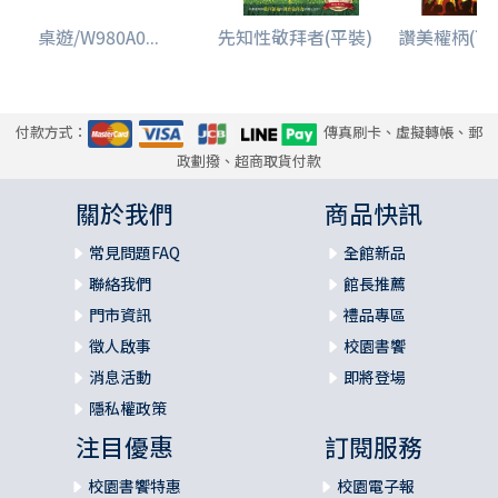
桌遊/W980A0...
先知性敬拜者(平裝)
讚美權柄(下)--
付款方式：
傳真刷卡、虛擬轉帳、郵
政劃撥、超商取貨付款
關於我們
商品快訊
常見問題FAQ
全館新品
聯絡我們
館長推薦
門市資訊
禮品專區
徵人啟事
校園書饗
消息活動
即將登場
隱私權政策
注目優惠
訂閱服務
校園書饗特惠
校園電子報