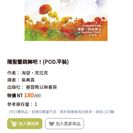
隨聖靈跳舞吧！(POD.平裝)
作者：
海瑟‧克拉克
譯者：
吳美真
出版社：
基督教以琳書房
180
特價 NT
200
參考庫存量：
1
(可訂購商品，若庫存數量不足，將於結帳後為您進貨，請安心訂購)
加入購物車
加入喜愛商品