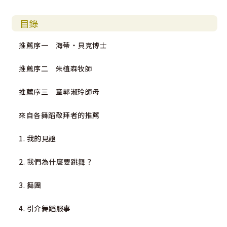
目錄
推薦序一 海蒂‧貝克博士
推薦序二 朱植森牧師
推薦序三 章郭淑玲師母
來自各舞蹈敬拜者的推薦
1. 我的見證
2. 我們為什麼要跳舞？
3. 舞團
4. 引介舞蹈服事