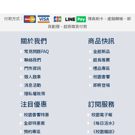
付款方式：
傳真刷卡、虛擬轉帳、郵
政劃撥、超商取貨付款
關於我們
商品快訊
常見問題FAQ
全館新品
聯絡我們
館長推薦
門市資訊
禮品專區
徵人啟事
校園書饗
消息活動
即將登場
隱私權政策
注目優惠
訂閱服務
校園書饗特惠
校園電子報
全部特惠案
《每日活水》
預約專區
《校園雜誌》