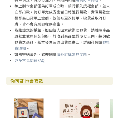
線上刷卡金額僅為訂單成立時，銀行預先授權金額，並未
立即扣款，待訂單完成寄出當日將進行請款，實際請款金
額即為出貨單上金額，故如有更改訂單、缺貨或取消訂
購，皆不會有刷退程序產生。
為維護您的權益，如因個人因素欲辦理退貨，請維持產品
原狀並依原包裝包好，於收到商品鑑賞期七天內，將與欲
退貨之商品、紙本發票及原出貨單寄回。詳細可閱讀
退換
貨須知
。
如需寄送海外，歡迎閱讀
海外訂購常見問題
。
更多常見問題FAQ
你可能也會喜歡