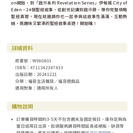
on開始，到「啟示系列 Revelation Series」伊甸城 City of
Eden，24個聖經故事，從創世記講到啟示錄，帶你完整領略
聖經真理。現在就邀請你也一起參與這故事性滿滿、互動熱
絡，既趣味又緊湊的聖經故事桌遊！開始囉！
詳細資料
原書號：W980A01
ISBN：4711342387433
出版日期：20241221
分類：福音生活雜貨／福音遊戲品
適用對象：適用所有人
購物說明
訂單備貨時間約3-5天不包含週末及國定假日，庫存足夠為
當日或隔日出貨，如遇廠商調貨時間延長或絕版、缺貨等
特殊情況，將另行通知。詳細請點選
常見訂單問題
。