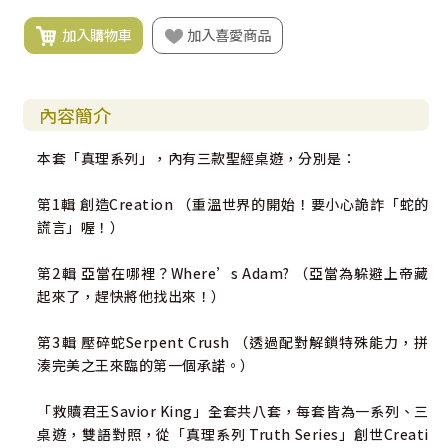
加入購物車
加入喜愛商品
內容簡介
本套「真理系列」，內有三款聖經桌遊，分別是：
第1輯 創造Creation （重溫世界的開始！要小心詭詐「蛇的
謊言」喔！）
第2輯 亞當在哪裡？Where’s Adam? （亞當為躲避上帝藏
起來了，趕快將他找出來！）
第3輯 壓碎蛇Serpent Crush （透過配對解鎖特殊能力，拼
湊完美之王來臨的第一個承諾。）
「救贖君王Savior King」全套共八套，每套皆為一系列、三
桌遊，雙語對照，從「真理系列 Truth Series」創世Creati