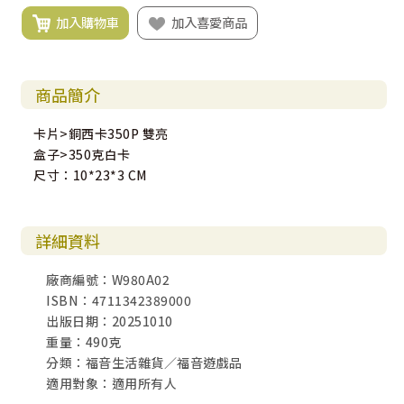
加入購物車
加入喜愛商品
商品簡介
卡片>銅西卡350P 雙亮
盒子>350克白卡
尺寸：10*23*3 CM
詳細資料
廠商編號：W980A02
ISBN：4711342389000
出版日期：20251010
重量：490克
分類：福音生活雜貨／福音遊戲品
適用對象：適用所有人