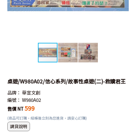
桌遊/W980A02/信心系列/故事性桌遊(二)-救贖君王
品牌：
華宣文創
編號：
W980A02
599
售價 NT
(商品可訂購，結帳後立刻為您進貨，請安心訂購)
調貨說明