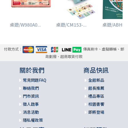
桌遊/W980A0...
桌遊/CM153-...
桌遊/ABH001
付款方式：
傳真刷卡、虛擬轉帳、郵
政劃撥、超商取貨付款
關於我們
商品快訊
常見問題FAQ
全館新品
聯絡我們
館長推薦
門市資訊
禮品專區
徵人啟事
校園書饗
消息活動
即將登場
隱私權政策