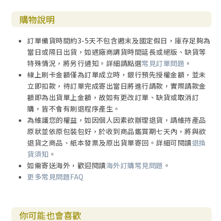
購物說明
訂單備貨時間約3-5天不包含週末及國定假日，庫存足夠為
當日或隔日出貨，如遇廠商調貨時間延長或絕版、缺貨等
特殊情況，將另行通知。詳細請點選
常見訂單問題
。
線上刷卡金額僅為訂單成立時，銀行預先授權金額，並未
立即扣款，待訂單完成寄出當日將進行請款，實際請款金
額即為出貨單上金額，故如有更改訂單、缺貨或取消訂
購，皆不會有刷退程序產生。
為維護您的權益，如因個人因素欲辦理退貨，請維持產品
原狀並依原包裝包好，於收到商品鑑賞期七天內，將與欲
退貨之商品、紙本發票及原出貨單寄回。詳細可閱讀
退換
貨須知
。
如需寄送海外，歡迎閱讀
海外訂購常見問題
。
更多常見問題FAQ
你可能也會喜歡