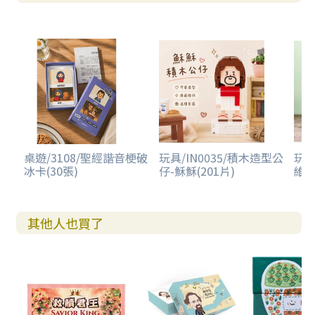
桌遊/3108/聖經諧音梗破
玩具/IN0035/積木造型公
玩具
冰卡(30張)
仔-穌穌(201片)
維克
其他人也買了