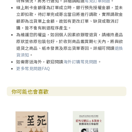
特殊情況，將另行通知。詳細請點選
常見訂單問題
。
線上刷卡金額僅為訂單成立時，銀行預先授權金額，並未
立即扣款，待訂單完成寄出當日將進行請款，實際請款金
額即為出貨單上金額，故如有更改訂單、缺貨或取消訂
購，皆不會有刷退程序產生。
為維護您的權益，如因個人因素欲辦理退貨，請維持產品
原狀並依原包裝包好，於收到商品鑑賞期七天內，將與欲
退貨之商品、紙本發票及原出貨單寄回。詳細可閱讀
退換
貨須知
。
如需寄送海外，歡迎閱讀
海外訂購常見問題
。
更多常見問題FAQ
你可能也會喜歡