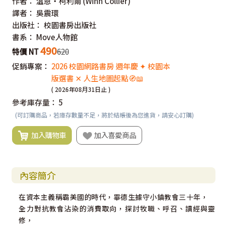
作者：
溫恩‧柯利爾
(Winn Collier)
譯者：
吳震環
出版社：
校園書房出版社
書系：
Move人物館
490
特價 NT
620
促銷專案：
2026 校園網路書房 週年慶 ✦ 校園本
版選書 ✕ 人生地圖起點🧭📖
( 2026年08月31日止 )
參考庫存量：
5
(可訂購商品，若庫存數量不足，將於結帳後為您進貨，請安心訂購)
加入購物車
加入喜愛商品
內容簡介
在資本主義稱霸美國的時代，畢德生據守小鎮教會三十年，
全力對抗教會沾染的消費取向，探討牧職、呼召、讀經與靈
修，