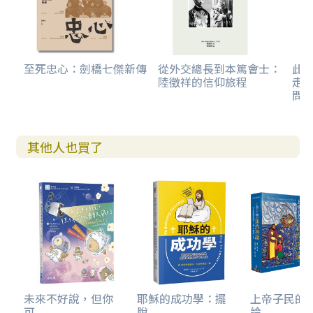
至死忠心：劍橋七傑新傳
從外交總長到本篤會士：
此
陸徵祥的信仰旅程
走
問
其他人也買了
未來不好說，但你
耶穌的成功學：擺
上帝子民的
可...
脫...
論...