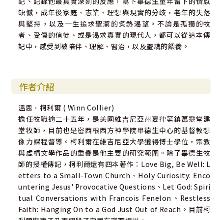
記、記錄他最真實深刻的反應，寫下畢德生童年留下的情感
缺憾，成年後家庭、志業、理想與現實的分歧，老年的失落
與堅持，以及一生追求聖潔的炙熱渴望。不論是孤獨的牧
者、受傷的信徒、或是渴求真實的現代人，都可以從這本傳
記中，感受到被陪伴、理解、醫治，以及靈魂的餵養。
作者介紹
溫恩．柯利爾 ( Winn Collier)
擔任牧職逾二十五年，是美國維吉尼亞州夏律第鎮萬靈堂建
堂牧師，目前也是密西根西方神學院畢德生中心的基督教想
像力課程督導。柯利爾在維吉尼亞大學獲得博士學位，宗教
與虛構文學作品的重疊是他主要的研究範圍。除了畢德生牧
師的授權傳記，柯利爾還有四本著作：Love Big, Be Well: L
etters to a Small-Town Church、Holy Curiosity: Enco
untering Jesus' Provocative Questions、Let God: Spiri
tual Conversations with Francois Fenelon、Restless
Faith: Hanging On to a God Just Out of Reach。目前柯