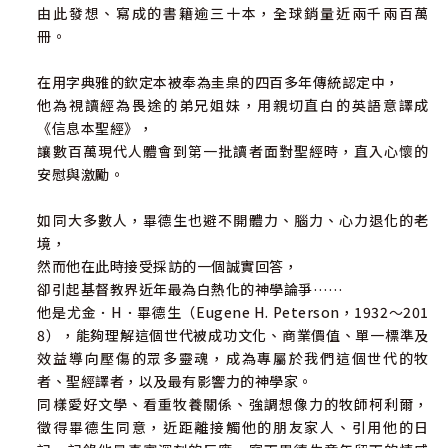
由此發想、寫成的書籍逾三十本，全球銷量近兩千兩百萬
冊。
在用字典雅的欽定本被奉為圭臬的四百多年傳統認定中，
他為視讀經為畏途的弟兄姐妹，用親切直白的英語意譯成
《信息本聖經》，
讓數百萬現代人體會到第一批讀者面對聖經時，直入心懷的
安慰與激勵。
如同大多數人，畢德生也避不開體力、腦力、心力退化的老
境，
然而他在此時接受採訪的一個誠實回答，
卻引起基督教界近年最為白熱化的神學論爭……
他是尤金．H．畢德生（Eugene H. Peterson，1932～201
8），能夠理解這個世代被成功文化、商業價值、單一標準及
效益導向壓傷的眾多靈魂，成為專屬於我們這個世代的牧
者、聖經譯者，以及最有影響力的神學家。
同樣愛好文學、看重牧養關係、強調想像力的牧師柯利爾，
徵得畢德生同意，近距離接觸他的朋友家人、引用他的日