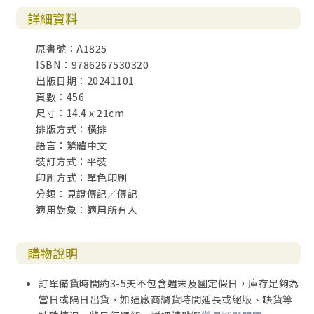
詳細資料
原書號：A1825
ISBN：9786267530320
出版日期：20241101
頁數：456
尺寸：14.4 x 21cm
排版方式：橫排
語言：繁體中文
裝訂方式：平裝
印刷方式：單色印刷
分類：見證傳記／傳記
適用對象：適用所有人
購物說明
訂單備貨時間約3-5天不包含週末及國定假日，庫存足夠為
當日或隔日出貨，如遇廠商調貨時間延長或絕版、缺貨等