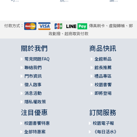
付款方式：
傳真刷卡、虛擬轉帳、郵
政劃撥、超商取貨付款
關於我們
商品快訊
常見問題FAQ
全館新品
聯絡我們
館長推薦
門市資訊
禮品專區
徵人啟事
校園書饗
消息活動
即將登場
隱私權政策
注目優惠
訂閱服務
校園書饗特惠
校園電子報
全部特惠案
《每日活水》