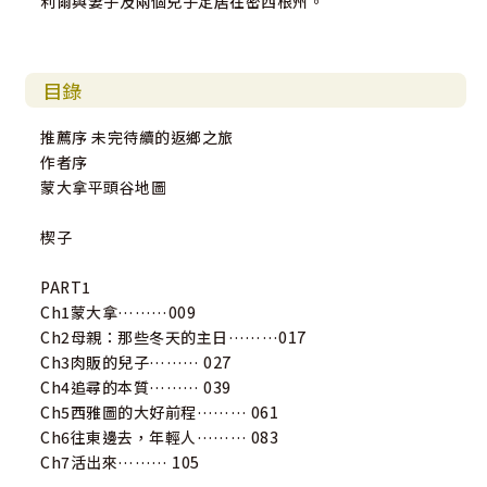
利爾與妻子及兩個兒子定居在密西根州。
目錄
推薦序 未完待續的返鄉之旅
作者序
蒙大拿平頭谷地圖
楔子
PART1
Ch1蒙大拿………009
Ch2母親：那些冬天的主日………017
Ch3肉販的兒子……… 027
Ch4追尋的本質……… 039
Ch5西雅圖的大好前程……… 061
Ch6往東邊去，年輕人……… 083
Ch7活出來……… 105