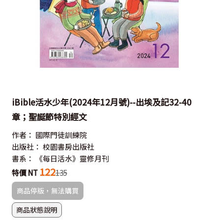
iBible活水少年(2024年12月號)--出埃及記32-40
章；聖誕節特別經文
作者：
國際門徒訓練院
出版社：
校園書房出版社
書系：
《每日活水》靈修月刊
122
特價 NT
135
商品停版，無法購買
商品狀態說明