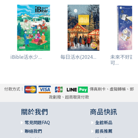
iBible活水少...
每日活水(2024...
未來不好說
可...
付款方式：
傳真刷卡、虛擬轉帳、郵
政劃撥、超商取貨付款
關於我們
商品快訊
常見問題FAQ
全館新品
聯絡我們
館長推薦