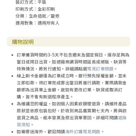
裝訂方式：平裝
印刷方式：全彩印刷
分類：生命造就／靈修
適用對象：適用所有人
購物說明
訂單備貨時間約3-5天不包含週末及國定假日，庫存足夠為
當日或隔日出貨，如遇廠商調貨時間延長或絕版、缺貨等
特殊情況，將另行通知。詳細請點選
常見訂單問題
。
線上刷卡金額僅為訂單成立時，銀行預先授權金額，並未
立即扣款，待訂單完成寄出當日將進行請款，實際請款金
額即為出貨單上金額，故如有更改訂單、缺貨或取消訂
購，皆不會有刷退程序產生。
為維護您的權益，如因個人因素欲辦理退貨，請維持產品
原狀並依原包裝包好，於收到商品鑑賞期七天內，將與欲
退貨之商品、紙本發票及原出貨單寄回。詳細可閱讀
退換
貨須知
。
如需寄送海外，歡迎閱讀
海外訂購常見問題
。