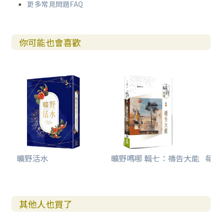
更多常見問題FAQ
你可能也會喜歡
曠野活水
曠野嗎哪 輯七：禱告大能
每日
其他人也買了