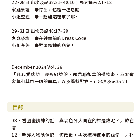
22~28日 出埃及記38:21~40:16；馬太福音2:1~12
家庭祭壇 ●付出，也是一種恩賜
小組查經 ●一起建造起來了耶～
29~31日 出埃及記40:17~38
家庭祭壇 ●在神面前的Dress Code
小組查經 ●聖潔是神的命令！
December 2024 Vol. 36
「凡心受感動，靈被驅策的，都帶耶和華的禮物來，為要造
會幕和其中一切的器具，以及縫製聖衣。」出埃及記35:21
目錄
08．看圖畫讀神的話 與以色列人同在的神是誰呢？／韓在
濬
12．聖經人物映像館 悔改後，再次被神使用的亞倫！／朴