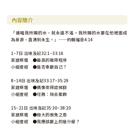
內容簡介
「誰喝我所賜的水，就永遠不渴。我所賜的水要在他裡面成
為泉源，直湧到永生。」──約翰福音4:14
1~7日 出埃及記32:1~33:16
家庭祭壇 ●最高的敬拜程序
小組查經 ●是否奉獻自己？
8~14日 出埃及記33:17~35:29
家庭祭壇 ●偶像崇拜症候群
小組查經 ●任務：除去妝飾
15~21日 出埃及記35:30~38:20
家庭祭壇 ●極大的赦免之恩
小組查經 ●我應該獻上的是什麼？