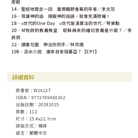
原範
14．聖經地理走一回 重現曠野會幕的亭拿／李文范
16．背誦神的話 順服神的話語，就會充滿榮耀！
18．α世代的One Day α世代是演算法的世代／琴東勳
20．M牧師的教義教室 耶穌再來的確切意義是什麼？／李
民炯
22．讀書花園 伸出你的手／林月娥
108．活水小說 誰來自安塔基亞？【EP7】
詳細資料
原書號：W2412T
ISBN：9772789488362
出版日期：20241015
頁數：112
尺寸：15.4x21.7cm
排版方式：橫排
語言：繁體中文