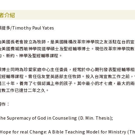
者介紹
提多/Timothy Paul Yates
由美國長老會按立為牧師，是美國機構改革宗神學院之友派駐在台的宣
及美國費城西敏神學院道學碩士及聖經輔導博士。現任改革宗神學院教
約、新約、神學及聖經輔導課程。
葉博士同時為珍愛家庭中心主任委員，經常於中心期刊發表聖經輔導相
聖經輔導課程。曾任信友堂英語部主任牧師。投入台灣宣教工作之前，
婚三十年，養育了七個認識上帝的孩子。其中最小的才七歲，最大的兩
宣教工作已達廿二年之久。
著作：
he Supremacy of God in Counseling (D. Min. Thesis);
Hope for real Change: A Bible Teaching Model for Ministry (Th