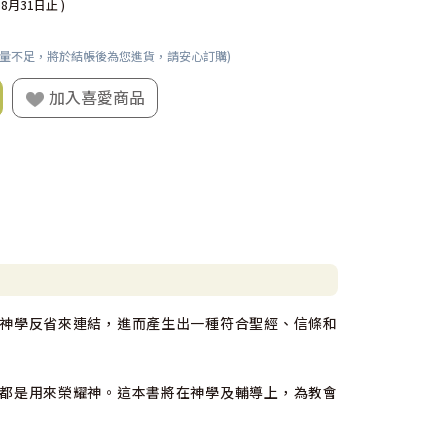
08月31日止 )
數量不足，將於結帳後為您進貨，請安心訂購)
加入喜愛商品
神學反省來連結，進而產生出一種符合聖經、信條和
都是用來榮耀神。這本書將在神學及輔導上，為教會