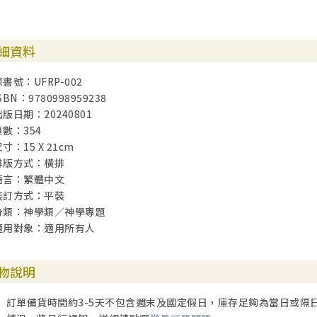
細資料
原書號：UFRP-002
SBN：9780998959238
出版日期：20240801
頁數：354
寸：15 X 21cm
排版方式：橫排
語言：繁體中文
裝訂方式：平裝
分類：神學類／神學專題
適用對象：適用所有人
物說明
訂單備貨時間約3-5天不包含週末及國定假日，庫存足夠為當日或隔