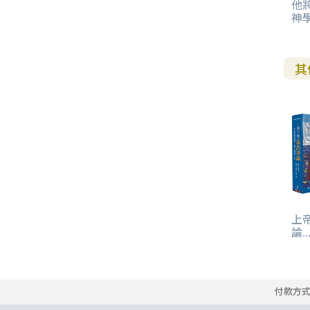
他
神學
其
上
論..
付款方