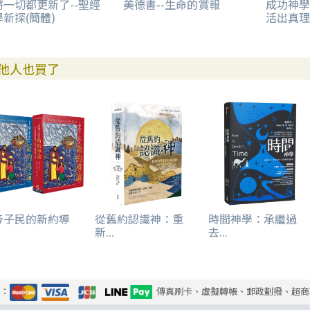
將一切都更新了--聖經
美德書--生命的賞報
成功神學
新探(簡體)
活出真理
他人也買了
帝子民的新約導
從舊約認識神：重
時間神學：承繼過
.
新...
去...
式：
傳真刷卡、虛擬轉帳、郵政劃撥、超商