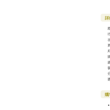
其 他 中 外 文 聖 經
新 約 歷 史 書
青 少 年
靈 恩
研 經 材 料
詩 、 散 文
福 音 包 裝 用 品
聖 經 故 事
約 拿 書
約 翰 福 音
加 拉 太 書
雅 各 書
啟 示 錄
信 徒 神 學
福 音 明 信 片 . 書 籤
詳
成 人
教 育
兒 童 教 材
劇 本 遊 戲
福 音 文 具 雜 貨
聖 經 神 學
彌 迦 書
以 弗 所 書
彼 得 前 書
使 徒 行 傳
靈 界
福 音 季 節 卡
職 業
文 字 工 作
青 少 年 教 材
兒 童 故 事 C D
偽 經 次 經
那 鴻 書
腓 立 比 書
彼 得 後 書
I
福 音 小 禮 卡
特 殊 問 題
小 組 教 會
幼 稚 教 材
畫 冊
哈 巴 谷 書
歌 羅 西 書
約 翰 壹 、 貳 、 參 書
其 他 福 音 卡 片
尺
生 活 教 導
成 人 教 材
西 番 雅 書
帖 撒 羅 尼 迦 前 後
猶 大 書
主 日 學 教 材
哈 該 書
提 摩 太 前 後
歸 納 法 研 經
撒 迦 利 亞 書
提 多 書
紙 品
瑪 拉 基 書
腓 利 門 書
購
教 牧 書 信