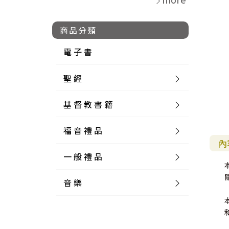
商品分類
電 子 書
聖 經
基 督 教 書 籍
新 舊 約 聖 經
福 音 禮 品
簡 體 聖 經
聖 經 論 叢
和 合 本
內
一 般 禮 品
英 文 聖 經
神 學 類
福 音 飾 品 配 件
和 合 本 標 點
參 考 書 工 具 書
音 樂
外 文 聖 經
實 踐 神 學
福 音 家 飾 用 品
一 般 卡 片
新 標 點 和 合 本
K J V
摩 西 五 經
系 統 神 學
福 音 項 鍊
讀 經 法
中 外 文 聖 經
教 會 歷 史
福 音 生 活 雜 貨
一 般 文 具
詩 本 樂 譜
和 合 本 修 訂 版
E S V
歷 史 書
神 、 創 造
宣 教 差 傳
福 音 耳 環 / 耳 夾
福 音 桌 飾 品
萬 用 卡
釋 經 法
創 世 記