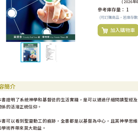
( 2026年
參考庫存量：
1
(可訂購商品，若庫存
加入購物車
容簡介
本書證明了系統神學和基督徒的生活實踐，是可以通過仔細閱讀聖經及
關係的活潑正統信仰。
本書可以看到聖靈動工的痕跡，全書都是以基督為中心，且其神學思維
和學術界帶來莫大助益。