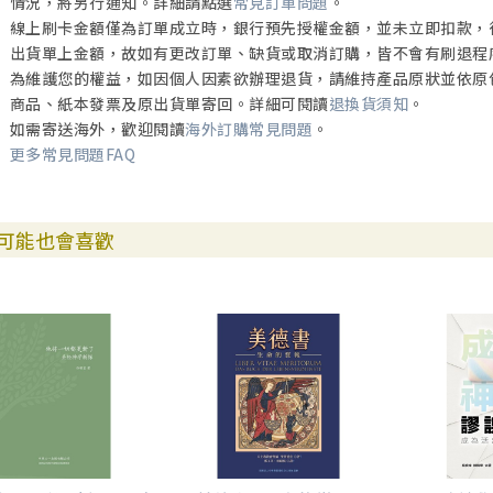
情況，將另行通知。詳細請點選
常見訂單問題
。
線上刷卡金額僅為訂單成立時，銀行預先授權金額，並未立即扣款，
出貨單上金額，故如有更改訂單、缺貨或取消訂購，皆不會有刷退程
為維護您的權益，如因個人因素欲辦理退貨，請維持產品原狀並依原
商品、紙本發票及原出貨單寄回。詳細可閱讀
退換貨須知
。
如需寄送海外，歡迎閱讀
海外訂購常見問題
。
更多常見問題FAQ
可能也會喜歡