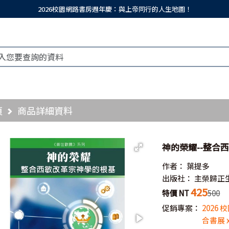
2026校園網路書房週年慶：與上帝同行的人生地圖！
頁
商品詳細資料
神的榮耀--整合
作者：
葉提多
出版社：
主榮歸正
425
特價 NT
500
促銷專案：
2026
合書展 