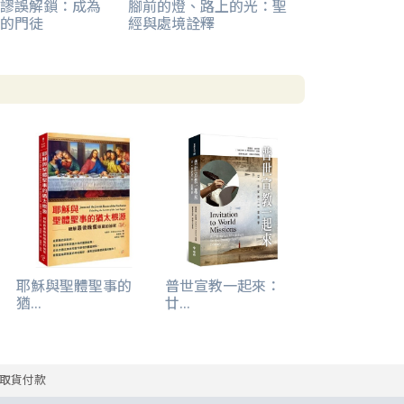
謬誤解鎖：成為
腳前的燈、路上的光：聖
的門徒
經與處境詮釋
耶穌與聖體聖事的
普世宣教一起來：
猶...
廿...
取貨付款