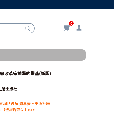
0
西敏改革宗神學的根基(新版)
生活出版社
 校園網路書房 週年慶 ✦出版社聯
x 【聖經探索站】📖✦