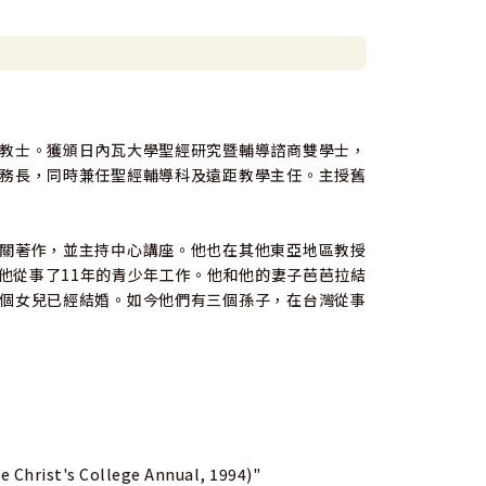
教士。獲頒日內瓦大學聖經研究暨輔導諮商雙學士，
務長，同時兼任聖經輔導科及遠距教學主任。主授舊
關著作，並主持中心講座。他也在其他東亞地區教授
他從事了11年的青少年工作。他和他的妻子芭芭拉結
個女兒已經結婚。如今他們有三個孫子，在台灣從事
e Christ's College Annual, 1994)"