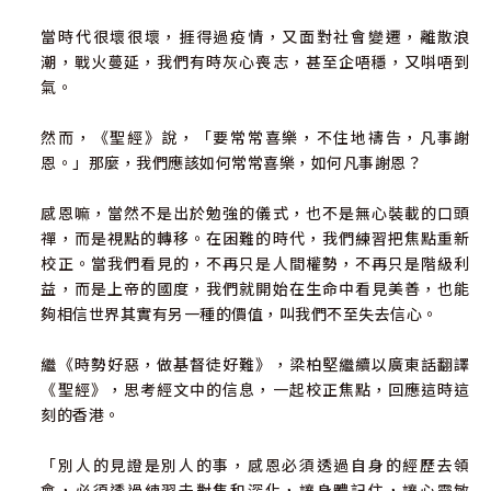
當時代很壞很壞，捱得過疫情，又面對社會變遷，離散浪
潮，戰火蔓延，我們有時灰心喪志，甚至企唔穩，又唞唔到
氣。
然而，《聖經》說，「要常常喜樂，不住地禱告，凡事謝
恩。」那麼，我們應該如何常常喜樂，如何凡事謝恩？
感恩嘛，當然不是出於勉強的儀式，也不是無心裝載的口頭
禪，而是視點的轉移。在困難的時代，我們練習把焦點重新
校正。當我們看見的，不再只是人間權勢，不再只是階級利
益，而是上帝的國度，我們就開始在生命中看見美善，也能
夠相信世界其實有另一種的價值，叫我們不至失去信心。
繼《時勢好惡，做基督徒好難》，梁柏堅繼續以廣東話翻譯
《聖經》，思考經文中的信息，一起校正焦點，回應這時這
刻的香港。
「別人的見證是別人的事，感恩必須透過自身的經歷去領
會，必須透過練習去對焦和深化，讓身體記住，讓心靈敏