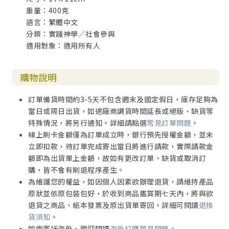
重量：400克
語言：繁體中文
分類：實踐神學／社會參與
適用對象：適用所有人
購物說明
訂單備貨時間約3-5天不包含週末及國定假日，庫存足夠為
當日或隔日出貨，如遇廠商調貨時間延長或絕版、缺貨等
特殊情況，將另行通知。詳細請點選
常見訂單問題
。
線上刷卡金額僅為訂單成立時，銀行預先授權金額，並未
立即扣款，待訂單完成寄出當日將進行請款，實際請款金
額即為出貨單上金額，故如有更改訂單、缺貨或取消訂
購，皆不會有刷退程序產生。
為維護您的權益，如因個人因素欲辦理退貨，請維持產品
原狀並依原包裝包好，於收到商品鑑賞期七天內，將與欲
退貨之商品、紙本發票及原出貨單寄回。詳細可閱讀
退換
貨須知
。
如需寄送海外，歡迎閱讀
海外訂購常見問題
。