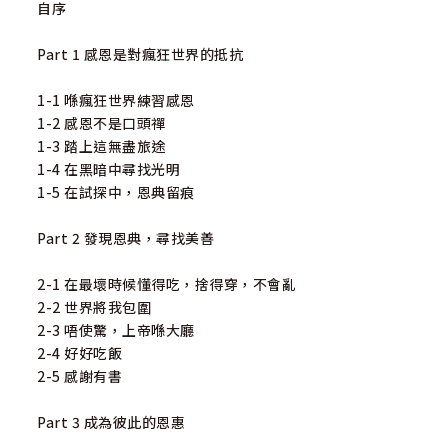
自序
Part 1 感恩是對瘋狂世界的抵抗
1-1 喺瘋狂世界練習感恩
1-2 感恩不是口頭禪
1-3 踏上這無盡旅途
1-4 在黑暗中尋找光明
1-5 在試探中，恩典留痕
Part 2 發現恩典，尋找美善
2-1 在最壞時候懂得吃，捨得穿，不會亂
2-2 世界將我包圍
2-3 唔使驚，上帝喺大廳
2-4 好好吃飯
2-5 感謝有書
Part 3 成為彼此的恩惠