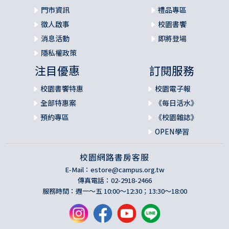
門市資訊
禮品專區
徵人啟事
校園書饗
消息活動
即將登場
隱私權政策
注目優惠
訂閱服務
校園書饗特惠
校園電子報
全部特惠案
《每日活水》
預約專區
《校園雜誌》
OPEN學習
校園網路書房客服
E-Mail：
estore@campus.org.tw
傳真電話：02-2918-2466
服務時間：週一～五 10:00～12:30；13:30～18:00