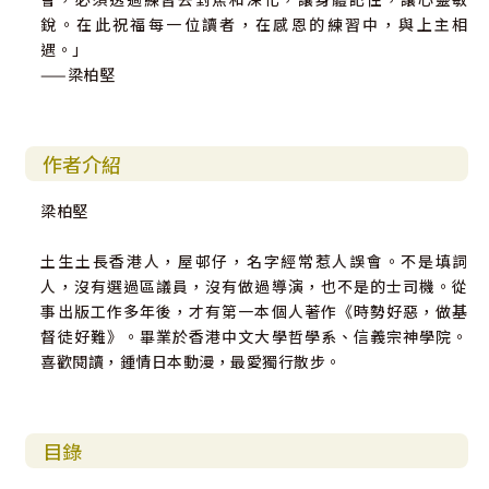
銳。在此祝福每一位讀者，在感恩的練習中，與上主相
遇。」
——梁柏堅
作者介紹
梁柏堅
土生土長香港人，屋邨仔，名字經常惹人誤會。不是填詞
人，沒有選過區議員，沒有做過導演，也不是的士司機。從
事出版工作多年後，才有第一本個人著作《時勢好惡，做基
督徒好難》。畢業於香港中文大學哲學系、信義宗神學院。
喜歡閱讀，鍾情日本動漫，最愛獨行散步。
目錄