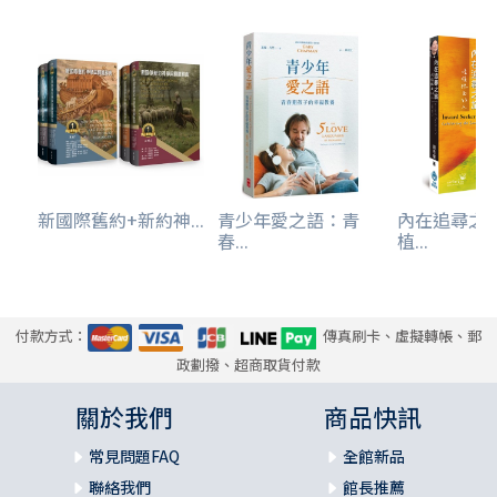
新國際舊約+新約神...
青少年愛之語：青
內在追尋之
春...
植...
付款方式：
傳真刷卡、虛擬轉帳、郵
政劃撥、超商取貨付款
關於我們
商品快訊
常見問題FAQ
全館新品
聯絡我們
館長推薦