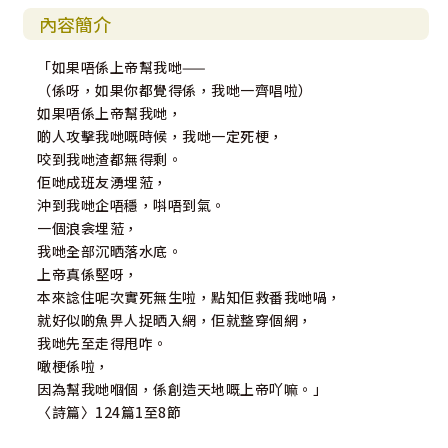
內容簡介
「如果唔係上帝幫我哋——
（係呀，如果你都覺得係，我哋一齊唱啦）
如果唔係上帝幫我哋，
啲人攻擊我哋嘅時候，我哋一定死梗，
咬到我哋渣都無得剩。
佢哋成班友湧埋蒞，
沖到我哋企唔穩，唞唔到氣。
一個浪衾埋蒞，
我哋全部沉晒落水底。
上帝真係堅呀，
本來諗住呢次實死無生啦，點知佢救番我哋喎，
就好似啲魚畀人捉晒入網，佢就整穿個網，
我哋先至走得甩咋。
噉梗係啦，
因為幫我哋嗰個，係創造天地嘅上帝吖嘛。」
〈詩篇〉124篇1至8節