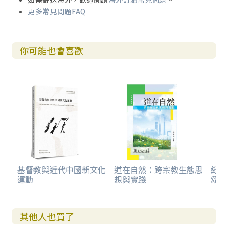
更多常見問題FAQ
你可能也會喜歡
基督教與近代中國新文化
道在自然：跨宗教生態思
綠
運動
想與實踐
頌
其他人也買了