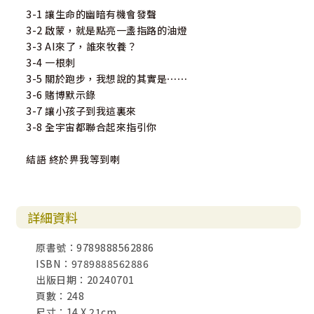
3-1 讓生命的幽暗有機會發聲
3-2 啟蒙，就是點亮一盞指路的油燈
3-3 AI來了，誰來牧養？
3-4 一根刺
3-5 關於跑步，我想說的其實是⋯⋯
3-6 賭博默示錄
3-7 讓小孩子到我這裏來
3-8 全宇宙都聯合起來指引你
結語 終於畀我等到喇
詳細資料
原書號：9789888562886
ISBN：9789888562886
出版日期：20240701
頁數：248
尺寸：14 X 21cm