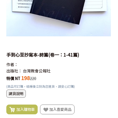
手到心至抄寫本-詩篇(卷一：1-41篇)
作者：
出版社：
台灣教會公報社
198
特價 NT
220
(商品可訂購，結帳後立刻為您進貨，請安心訂購)
調貨說明
加入購物車
加入喜愛商品