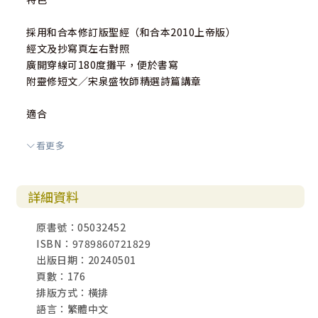
採用和合本修訂版聖經（和合本2010上帝版）
經文及抄寫頁左右對照
廣開穿線可180度攤平，便於書寫
附靈修短文／宋泉盛牧師精選詩篇講章
適合
看更多
個人靈修閱讀、手抄聖經
贈送慕道友認識上帝的話
推動全教會抄寫聖經運動
詳細資料
■詩篇
原書號：05032452
「詩篇」希伯來原文乃頌讚之意，為一部祈禱和讚美的書，
ISBN：9789860721829
按其主旨可分為五卷。這些詩篇充分抒發人們在各種遭遇中
出版日期：20240501
的內心感受和對神的思慕、讚美，這些禱詞的性質有個人
頁數：176
的，也有民族的，反映神子民全體的願望，幫助人向神敞開
排版方式：橫排
心扉，尋求指引。
語言：繁體中文