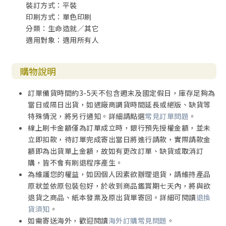
裝訂方式：平裝
■手抄
印刷方式：單色印刷
人生應該細細品味、生命值得慢慢品嚐。手抄經文可以幫助
分類：生命造就／其它
我們把時間與精神專注於詩篇的珍貴，在一字一句間停頓、
適用對象：適用所有人
回味與深思。這本《手到心至抄寫本：詩篇》不以方格限制
書寫空間，一個字一個字對照抄寫。若無回頭閱讀，則會缺
少理解整句經文含意的機會，《手到心至抄寫本：詩篇》則
購物說明
以經節為單位，引導抄寫者按著句子，以更自由的步調，在
書寫時邊抄邊思想。
訂單備貨時間約3-5天不包含週末及國定假日，庫存足夠為
當日或隔日出貨，如遇廠商調貨時間延長或絕版、缺貨等
■心讀
特殊情況，將另行通知。詳細請點選
常見訂單問題
。
抄寫是為了幫助思想，不用求快、無須貪多。宜自行設定進
線上刷卡金額僅為訂單成立時，銀行預先授權金額，並未
度，讓抄寫與讀經成為個人與上主相處的珍貴享受。經文選
立即扣款，待訂單完成寄出當日將進行請款，實際請款金
用《和合本2010》，既保留雋永文字風格，也能避免艱澀用
額即為出貨單上金額，故如有更改訂單、缺貨或取消訂
字產生的誤解。並選錄幾篇宋泉盛牧師的詩篇講章系列，提
購，皆不會有刷退程序產生。
供抄寫者不同的領受，願每位願意抄寫詩篇的使用者，都能
為維護您的權益，如因個人因素欲辦理退貨，請維持產品
藉由《手到心至抄寫本：詩篇》得著祝福，在恩典中擁有喜
原狀並依原包裝包好，於收到商品鑑賞期七天內，將與欲
樂、平安的豐富人生。
退貨之商品、紙本發票及原出貨單寄回。詳細可閱讀
退換
貨須知
。
附靈修短文／宋泉盛牧師精選詩篇講章
如需寄送海外，歡迎閱讀
海外訂購常見問題
。