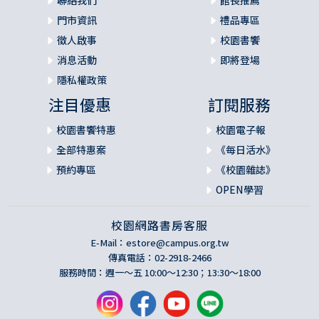
聯絡我們
館長推薦
門市資訊
禮品專區
徵人啟事
校園書饗
消息活動
即將登場
隱私權政策
注目優惠
訂閱服務
校園書饗特惠
校園電子報
全部特惠案
《每日活水》
預約專區
《校園雜誌》
OPEN學習
校園網路書房客服
E-Mail：
estore@campus.org.tw
傳真電話：02-2918-2466
服務時間：週一～五 10:00～12:30；13:30～18:00