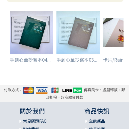
手到心至抄寫本04...
手到心至抄寫本03...
卡片/Rainbo.
付款方式：
傳真刷卡、虛擬轉帳、郵
政劃撥、超商取貨付款
關於我們
商品快訊
常見問題FAQ
全館新品