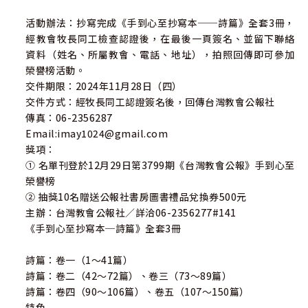
活動辦法：抄寫完成《手到心至抄寫本──詩篇》全套3冊，
經教會牧長同工檢查認證後，在最後一頁簽名、並留下聯絡
資料（姓名、所屬教會、電話、地址），拍照回傳即可參加
榮譽榜活動。
交件期限：2024年11月28日（四）
交件方式：經牧長同工認證簽名後，回傳台灣教會公報社
傳真：06-2356287
Email:imay1024@gmail.com
獎項：
① 名單刊登於12月29日第3799期《台灣教會公報》手到心至
榮譽榜
② 抽獎10名贈送公報社書房圖書禮品兌換券500元
主辦：台灣教會公報社／詳洽06-2356277#141
《手到心至抄寫本─詩篇》全套3冊
詩篇：卷一（1～41篇）
詩篇：卷二（42～72篇）、卷三（73～89篇）
詩篇：卷四（90～106篇）、卷五（107～150篇）
特色