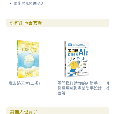
更多常見問題FAQ
你可能也會喜歡
我去過天堂(二版)
零門檻打造你的AI助手：
手到
從通用AI到專業助手設計
福
圖解
其他人也買了