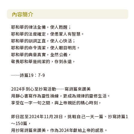
內容簡介
耶和華的律法全備，使人甦醒；
耶和華的法度確定，使愚蒙人有智慧。
耶和華的訓詞正直，使人心快活；
耶和華的命令清潔，使人眼目明亮。
耶和華的典章真實，全然公義，
敬畏耶和華是純潔的，存到永遠，
──詩篇19：7-9
2024手到心至抄寫活動──寫詩篇來讚美
用靜心書寫作為靈性操練，更成為規律的靈修生活。
享受在一字一句之間，與上帝親近的精心時刻，
即日起至2024年11月28日，挑戰自己一天一篇、抄寫詩篇1
～150篇，
用抄寫詩篇來讚美，作為2024年獻給上帝的感恩。