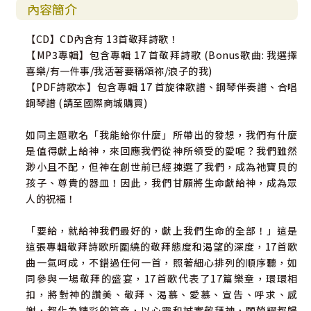
內容簡介
【CD】CD內含有 13首敬拜詩歌！
【MP3專輯】包含專輯 17 首敬拜詩歌 (Bonus歌曲: 我選擇
喜樂/有一件事/我活著要稱頌祢/浪子的我)
【PDF詩歌本】包含專輯 17 首旋律歌譜、鋼琴伴奏譜、合唱
鋼琴譜 (請至國際商城購買)
如同主題歌名「我能給你什麼」所帶出的發想，我們有什麼
是值得獻上給神，來回應我們從神所領受的愛呢？我們雖然
渺小且不配，但神在創世前已經揀選了我們，成為祂寶貝的
孩子、尊貴的器皿！因此，我們甘願將生命獻給神，成為眾
人的祝褔！
「要給，就給神我們最好的，獻上我們生命的全部！」這是
這張專輯敬拜詩歌所圍繞的敬拜態度和渴望的深度，17首歌
曲一氣呵成，不錯過任何一首，照著細心排列的順序聽，如
同參與一場敬拜的盛宴，17首歌代表了17篇樂章，環環相
扣，將對神的讚美、敬拜、渴慕、愛慕、宣告、呼求、感
謝，都化為精彩的篇章，以心靈和誠實敬拜神，願榮耀都歸