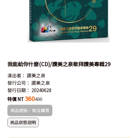
我能給你什麼(CD)/讚美之泉敬拜讚美專輯29
演出者：
讚美之泉
發行公司：
讚美之泉
發行日期：
20240628
360
特價 NT
400
商品絕版，無法購買
商品狀態說明