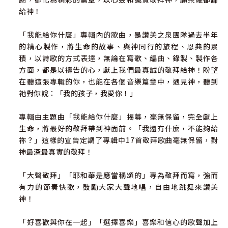
給神！
「我能給你什麼」專輯內的歌曲，是讚美之泉團隊過去半年
的精心製作，將生命的故事、與神同行的旅程、恩典的累
積，以詩歌的方式表達，無論在寫歌、編曲、錄製、製作各
方面，都是以禱告的心，獻上我們最真誠的敬拜給神！盼望
在聽這張專輯的你，也能在各個音樂篇章中，遇見神，聽到
祂對你說：「我的孩子，我愛你！」
專輯由主題曲「我能給你什麼」揭幕，毫無保留，完全獻上
生命，將最好的敬拜帶到神面前。「我還有什麼，不能夠給
祢？」這樣的宣告定調了專輯中17首敬拜歌曲毫無保留，對
神最深最真實的敬拜！
「大聲敬拜」「耶和華是應當稱頌的」專為敬拜而寫，強而
有力的節奏快歌，鼓勵大家大聲地唱，自由地跳舞來讚美
神！
「好喜歡與你在一起」「選擇喜樂」喜樂和信心的歌聲加上