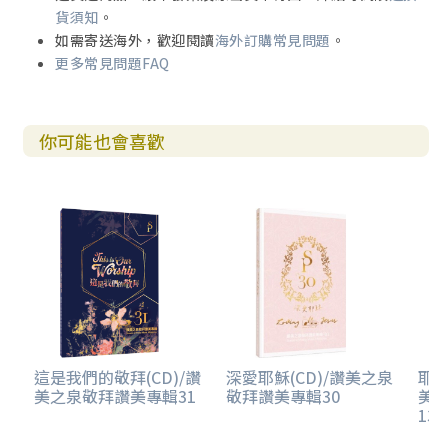
貨須知
。
如需寄送海外，歡迎閱讀
海外訂購常見問題
。
更多常見問題FAQ
你可能也會喜歡
這是我們的敬拜(CD)/讚
深愛耶穌(CD)/讚美之泉
耶
美之泉敬拜讚美專輯31
敬拜讚美專輯30
美
13 