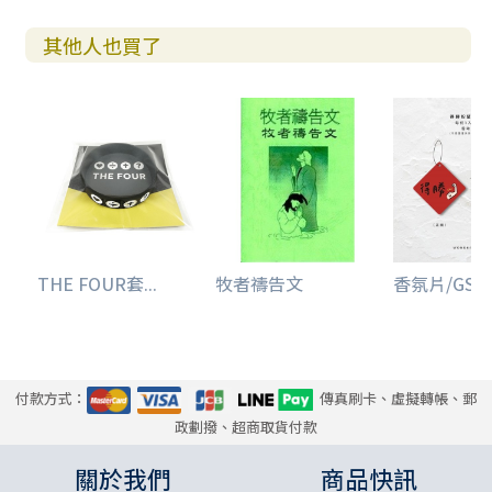
其他人也買了
THE FOUR套...
牧者禱告文
香氛片/GS203
付款方式：
傳真刷卡、虛擬轉帳、郵
政劃撥、超商取貨付款
關於我們
商品快訊