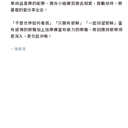
單純且喜樂的配樂，適合小組團契彼此相愛，鼓勵扶持，將
基督的愛分享出去。
「不管世界如何看我」「只願有耶穌」「一起仰望耶穌」富
有感情的歌聲加上弦樂團富有張力的樂聲，將回應詩歌帶得
更深入，更引起共鳴！
看更多
「主啊，我們敬畏祢」「揚聲敬拜」「我敬拜祢，耶穌」絕
對是主日敬拜首選中的首選，高舉神的敬拜，讓我們更專注
更深入地在敬拜中經歷神！
「那麼深的渴慕」「與祢漫步」溫柔的女聲將最懇切的愛慕
和最深切的渴慕化為音符，反覆對神來唱，傾心吐意，與神
面對面的對話！
「藏身之處」「有一件事」集結讚美之泉近年加入服事的新
團員，以新穎的曲風格調，誠懇的歌聲，表達對神的依靠，
一生愛神跟隨神的心意！