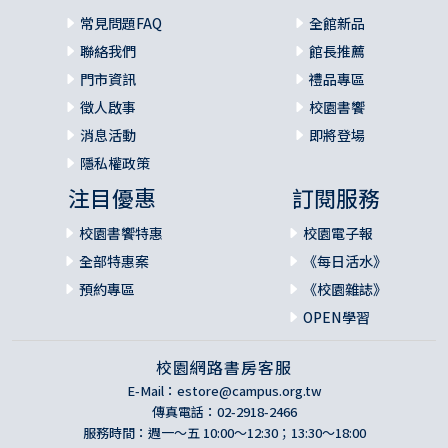
常見問題FAQ
全館新品
聯絡我們
館長推薦
門市資訊
禮品專區
徵人啟事
校園書饗
消息活動
即將登場
隱私權政策
注目優惠
訂閱服務
校園書饗特惠
校園電子報
全部特惠案
《每日活水》
預約專區
《校園雜誌》
OPEN學習
校園網路書房客服
E-Mail：
estore@campus.org.tw
傳真電話：02-2918-2466
服務時間：週一～五 10:00～12:30；13:30～18:00