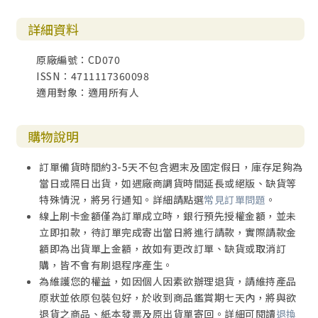
「我活著要稱頌祢」「浪子的我」磁性的男聲，帶出誠實不
多加以裝飾的心聲，向神呼籲，我們是神的寶貴孩子，神是
詳細資料
我們的家，是我們生命的意義，我們活著就是要來敬拜祂，
一生活出神的旨意！
原廠編號：CD070
ISSN：4711117360098
適用對象：適用所有人
購物說明
訂單備貨時間約3-5天不包含週末及國定假日，庫存足夠為
當日或隔日出貨，如遇廠商調貨時間延長或絕版、缺貨等
特殊情況，將另行通知。詳細請點選
常見訂單問題
。
線上刷卡金額僅為訂單成立時，銀行預先授權金額，並未
立即扣款，待訂單完成寄出當日將進行請款，實際請款金
額即為出貨單上金額，故如有更改訂單、缺貨或取消訂
購，皆不會有刷退程序產生。
為維護您的權益，如因個人因素欲辦理退貨，請維持產品
原狀並依原包裝包好，於收到商品鑑賞期七天內，將與欲
退貨之商品、紙本發票及原出貨單寄回。詳細可閱讀
退換