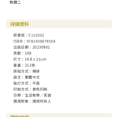
附錄二
詳細資料
原書號：C110352
ISBN：9781938878558
出版日期：20230901
頁數：148
尺寸：14.8 x 21cm
重量：213克
排版方式：橫排
語言：繁體中文
裝訂方式：平裝
印刷方式：單色印刷
分類：生活教導／家庭
適用對象：適用所有人