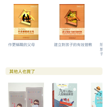
作更稱職的父母
建立對孩子的有效管教
陪
放
子
其他人也買了