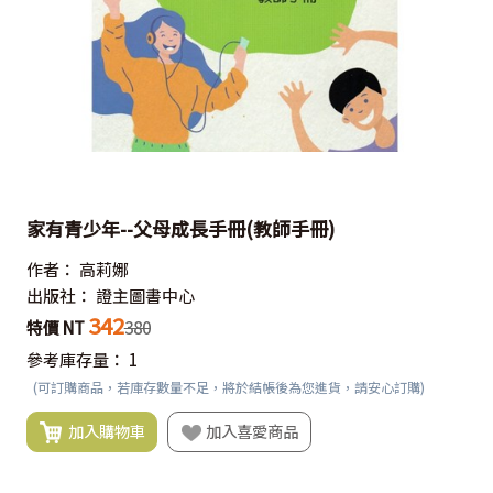
家有青少年--父母成長手冊(教師手冊)
作者：
高莉娜
出版社：
證主圖書中心
342
特價 NT
380
參考庫存量：
1
(可訂購商品，若庫存數量不足，將於結帳後為您進貨，請安心訂購)
加入購物車
加入喜愛商品