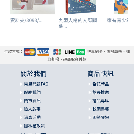
資料夾/3093/...
九型人格的人際關
家有青少年--
係...
付款方式：
傳真刷卡、虛擬轉帳、郵
政劃撥、超商取貨付款
關於我們
商品快訊
常見問題FAQ
全館新品
聯絡我們
館長推薦
門市資訊
禮品專區
徵人啟事
校園書饗
消息活動
即將登場
隱私權政策