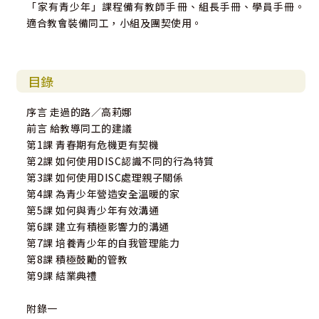
「家有青少年」課程備有教師手冊、組長手冊、學員手冊。
適合教會裝備同工，小組及團契使用。
目錄
序言 走過的路／高莉娜
前言 給教導同工的建議
第1課 青春期有危機更有契機
第2課 如何使用DISC認識不同的行為特質
第3課 如何使用DISC處理親子關係
第4課 為青少年營造安全溫暖的家
第5課 如何與青少年有效溝通
第6課 建立有積極影響力的溝通
第7課 培養青少年的自我管理能力
第8課 積極鼓勵的管教
第9課 結業典禮
附錄一