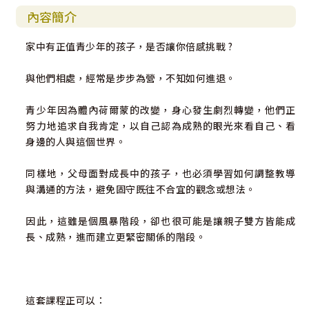
內容簡介
家中有正值青少年的孩子，是否讓你倍感挑戰 ?
與他們相處，經常是步步為營，不知如何進退。
青少年因為體內荷爾蒙的改變，身心發生劇烈轉變，他們正
努力地追求自我肯定，以自己認為成熟的眼光來看自己、看
身邊的人與這個世界。
同樣地，父母面對成長中的孩子，也必須學習如何調整教導
與溝通的方法，避免固守既往不合宜的觀念或想法。
因此，這雖是個風暴階段，卻也很可能是讓親子雙方皆能成
長、成熟，進而建立更緊密關係的階段。
這套課程正可以：