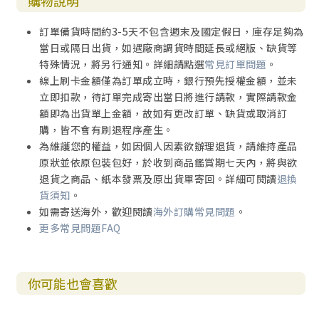
購物說明
訂單備貨時間約3-5天不包含週末及國定假日，庫存足夠為
當日或隔日出貨，如遇廠商調貨時間延長或絕版、缺貨等
特殊情況，將另行通知。詳細請點選
常見訂單問題
。
線上刷卡金額僅為訂單成立時，銀行預先授權金額，並未
立即扣款，待訂單完成寄出當日將進行請款，實際請款金
額即為出貨單上金額，故如有更改訂單、缺貨或取消訂
購，皆不會有刷退程序產生。
為維護您的權益，如因個人因素欲辦理退貨，請維持產品
原狀並依原包裝包好，於收到商品鑑賞期七天內，將與欲
退貨之商品、紙本發票及原出貨單寄回。詳細可閱讀
退換
貨須知
。
如需寄送海外，歡迎閱讀
海外訂購常見問題
。
更多常見問題FAQ
你可能也會喜歡