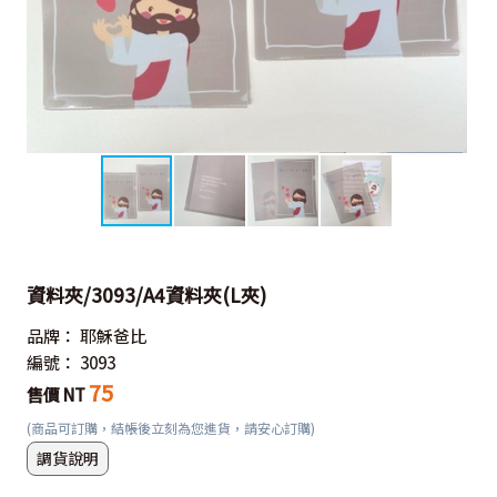
資料夾/3093/A4資料夾(L夾)
品牌：
耶穌爸比
編號：
3093
75
售價 NT
(商品可訂購，結帳後立刻為您進貨，請安心訂購)
調貨說明