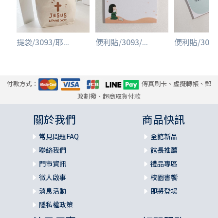
提袋/3093/耶...
便利貼/3093/...
便利貼/3093/
付款方式：
傳真刷卡、虛擬轉帳、郵
政劃撥、超商取貨付款
關於我們
商品快訊
常見問題FAQ
全館新品
聯絡我們
館長推薦
門市資訊
禮品專區
徵人啟事
校園書饗
消息活動
即將登場
隱私權政策