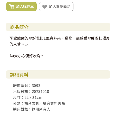
加入購物車
加入喜愛商品
商品簡介
可愛療癒的耶穌爸比L型資料夾，邀您一起感受耶穌爸比濃厚
的人情味ت
A4大小方便好收納。
詳細資料
廠商編號：3093
出版日期：20231018
尺寸：22 x 31cm
分類：福音文具／福音資料夾袋
適用對象：適用所有人