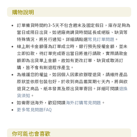
購物說明
訂單備貨時間約3-5天不包含週末及國定假日，庫存足夠為
當日或隔日出貨，如遇廠商調貨時間延長或絕版、缺貨等
特殊情況，將另行通知。詳細請點選
常見訂單問題
。
線上刷卡金額僅為訂單成立時，銀行預先授權金額，並未
立即扣款，待訂單完成寄出當日將進行請款，實際請款金
額即為出貨單上金額，故如有更改訂單、缺貨或取消訂
購，皆不會有刷退程序產生。
為維護您的權益，如因個人因素欲辦理退貨，請維持產品
原狀並依原包裝包好，於收到商品鑑賞期七天內，將與欲
退貨之商品、紙本發票及原出貨單寄回。詳細可閱讀
退換
貨須知
。
如需寄送海外，歡迎閱讀
海外訂購常見問題
。
更多常見問題FAQ
你可能也會喜歡