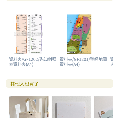
資料夾/GF1202/先知對照
資料夾/GF1201/聖經地圖
資料
表資料夾(A4)
資料夾(A4)
人
其他人也買了