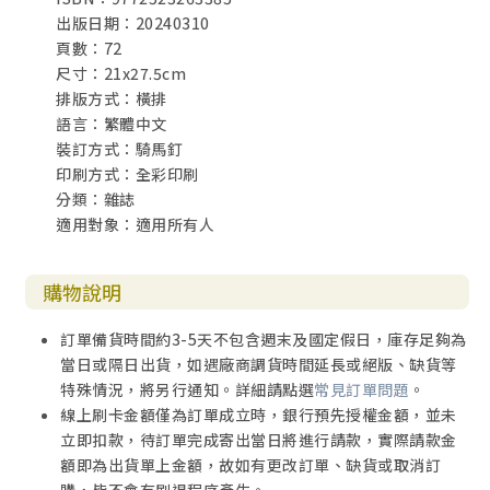
出版日期：20240310
頁數：72
尺寸：21x27.5cm
排版方式：橫排
語言：繁體中文
裝訂方式：騎馬釘
印刷方式：全彩印刷
分類：雜誌
適用對象：適用所有人
購物說明
訂單備貨時間約3-5天不包含週末及國定假日，庫存足夠為
當日或隔日出貨，如遇廠商調貨時間延長或絕版、缺貨等
特殊情況，將另行通知。詳細請點選
常見訂單問題
。
線上刷卡金額僅為訂單成立時，銀行預先授權金額，並未
立即扣款，待訂單完成寄出當日將進行請款，實際請款金
額即為出貨單上金額，故如有更改訂單、缺貨或取消訂