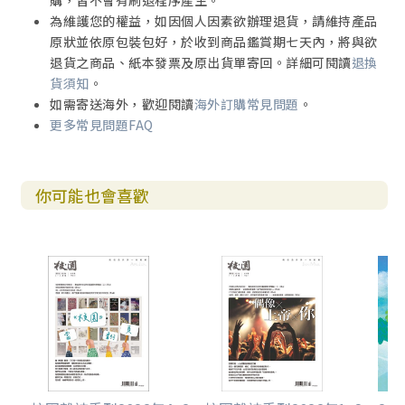
購，皆不會有刷退程序產生。
為維護您的權益，如因個人因素欲辦理退貨，請維持產品
原狀並依原包裝包好，於收到商品鑑賞期七天內，將與欲
退貨之商品、紙本發票及原出貨單寄回。詳細可閱讀
退換
貨須知
。
如需寄送海外，歡迎閱讀
海外訂購常見問題
。
更多常見問題FAQ
你可能也會喜歡