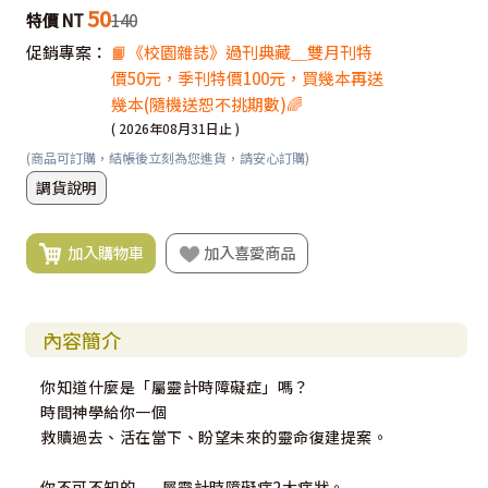
50
特價 NT
140
促銷專案：
📙《校園雜誌》過刊典藏＿雙月刊特
價50元，季刊特價100元，買幾本再送
幾本(隨機送恕不挑期數)🌈
( 2026年08月31日止 )
(商品可訂購，結帳後立刻為您進貨，請安心訂購)
調貨說明
加入購物車
加入喜愛商品
內容簡介
你知道什麼是「屬靈計時障礙症」嗎？
時間神學給你一個
救贖過去、活在當下、盼望未來的靈命復建提案。
你不可不知的——屬靈計時障礙症2大症狀。