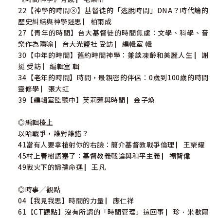
22【神學的時間③】基督徒的「逃脫時間」DNA？時代論的
歷史糾結與神學迷思 ▏柏雨成
27【青年的時間】台大基督徒的時間焦慮：文學、科學、音
樂作為隱喻 ▏台大光鹽社 受訪 ▏編輯室 輯
30【中年的時間】舊約時間神學：兼談凍齡和美麗人生 ▏謝
挺 受訪 ▏編輯室 輯
34【老年的時間】時間，最親密的伴侶：0歲到100歲的時間
靈修學 ▏張大虹
39【編輯室監聽中】芙莉蓮與時間 ▏金子煥
◎編輯檯上
以哈戰爭，誰對誰錯？
41當有人要拿槍射你的右臉：簡介基督教戰爭倫理 ▏王榮耀
45村上春樹語塞了：基督教義戰論與和平主義 ▏禤智偉
49戰火下的婦孺命運 ▏王凡
◎時事╱觀點
04【我見我思】時間的力量 ▏應仁祥
61【CT觀點】沒有所謂的「時間管理」這回事 ▏珍．米歇爾