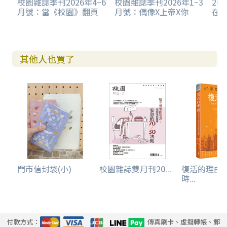
校園雜誌季刊2026年4~6
校園雜誌季刊2026年1~3
20
月號：當《校園》翻頁
月號：偶像X上帝X你
在
其他人也買了
門市信封袋(小)
校園雜誌雙月刊20...
復活的理由
時...
付款方式：
傳真刷卡、虛擬轉帳、郵