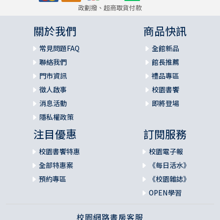
政劃撥、超商取貨付款
關於我們
商品快訊
常見問題FAQ
全館新品
聯絡我們
館長推薦
門市資訊
禮品專區
徵人啟事
校園書饗
消息活動
即將登場
隱私權政策
注目優惠
訂閱服務
校園書饗特惠
校園電子報
全部特惠案
《每日活水》
預約專區
《校園雜誌》
OPEN學習
校園網路書房客服