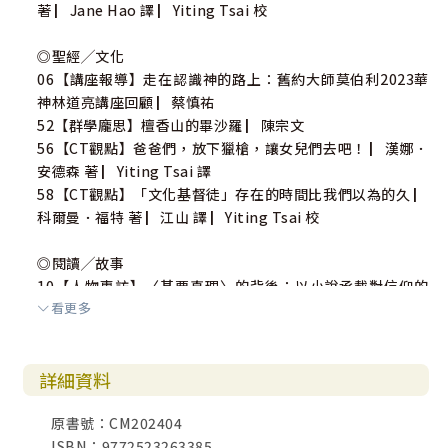
著 ▏Jane Hao 譯 ▏Yiting Tsai 校
◎聖經╱文化
06【講座報導】走在認識神的路上：舊約大師莫伯利2023華
神林道亮講座回顧 ▏蔡慎祐
52【群學龐思】檀香山的畢沙羅 ▏陳宗文
56【CT觀點】爸爸們，放下獵槍，讓女兒們去吧！ ▏漢娜．
安德森 著 ▏Yiting Tsai 譯
58【CT觀點】「文化基督徒」存在的時間比我們以為的久 ▏
科爾曼．福特 著 ▏江山 譯 ▏Yiting Tsai 校
◎閱讀╱故事
10【人物專訪】〈基要真理〉的背後：以小說承載對信仰的
看更多
疑問 ▏洪睿欣 受訪 ▏編輯室 輯
64【拉比傳奇】安息日的本質：以撒拉比談時間 ▏周學信 著
▏吳昱萱 譯
詳細資料
67【河馬說書堂】電磁學之父——馬克士威爾的故事（二）：
認識一生的朋友 ▏張文亮
原書號：CM202404
70【讀書趣】新書上架 ▏金子煥 輯
ISBN：9772523263385