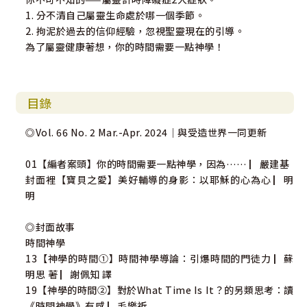
1. 分不清自己屬靈生命處於哪一個季節。
2. 拘泥於過去的信仰經驗，忽視聖靈現在的引導。
為了屬靈健康著想，你的時間需要一點神學！
目錄
◎Vol. 66 No. 2 Mar.-Apr. 2024｜與受造世界一同更新
01【編者案頭】你的時間需要一點神學，因為…… ▏嚴建基
封面裡【寶貝之愛】美好輔導的身影：以耶穌的心為心 ▏明
明
◎封面故事
時間神學
13【神學的時間①】時間神學導論：引爆時間的門徒力 ▏蘇
明思 著 ▏謝佩知 譯
19【神學的時間②】對於What Time Is It？的另類思考：讀
《時間神學》有感 ▏毛樂祈