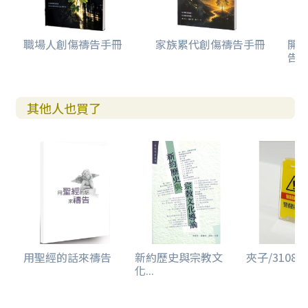
職場人創傷禱告手冊
家族累代創傷禱告手冊
開
告(
其他人也買了
用聖經的話來禱告
新約歷史與宗教文
夾子/3108/黃
化...