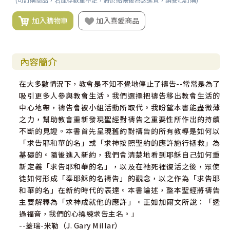
加入購物車
加入喜愛商品
內容簡介
在大多數情況下，教會是不知不覺地停止了禱告--常常是為了
吸引更多人參與教會生活。我們選擇把禱告移出教會生活的
中心地帶，禱告會被小組活動所取代。我盼望本書能盡微薄
之力，幫助教會重新發現聖經對禱告之重要性所作出的持續
不斷的見證。本書首先呈現舊約對禱告的所有教導是如何以
「求告耶和華的名」或「求神按照聖約的應許施行拯救」為
基礎的。隨後進入新約，我們會清楚地看到耶穌自己如何重
新定義「求告耶和華的名」，以及在祂死裡復活之後，眾使
徒如何形成「奉耶穌的名禱告」的觀念，以之作為「求告耶
和華的名」在新約時代的表達。本書論述，整本聖經將禱告
主要解釋為「求神成就他的應許」。正如加爾文所說：「透
過福音，我們的心操練求告主名。」
--蓋瑞-米勒（J. Gary Millar）