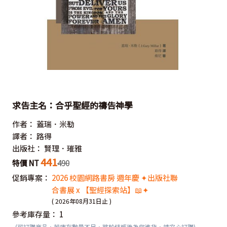
求告主名：合乎聖經的禱告神學
作者：
蓋瑞．米勒
譯者：
路得
出版社：
賢理．璀雅
441
特價 NT
490
促銷專案：
2026 校園網路書房 週年慶 ✦出版社聯
合書展 x 【聖經探索站】📖✦
( 2026年08月31日止 )
參考庫存量：
1
(可訂購商品，若庫存數量不足，將於結帳後為您進貨，請安心訂購)