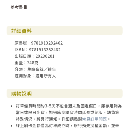
參考書目
詳細資料
原書號：9781913282462
ISBN：9781913282462
出版日期：20230201
重量：348克
分類：生命造就／禱告
適用對象：適用所有人
購物說明
訂單備貨時間約3-5天不包含週末及國定假日，庫存足夠為
當日或隔日出貨，如遇廠商調貨時間延長或絕版、缺貨等
特殊情況，將另行通知。詳細請點選
常見訂單問題
。
線上刷卡金額僅為訂單成立時，銀行預先授權金額，並未