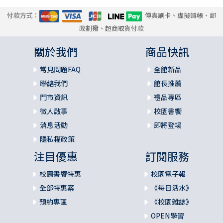
付款方式：
傳真刷卡、虛擬轉帳、郵
政劃撥、超商取貨付款
關於我們
商品快訊
常見問題FAQ
全館新品
聯絡我們
館長推薦
門市資訊
禮品專區
徵人啟事
校園書饗
消息活動
即將登場
隱私權政策
注目優惠
訂閱服務
校園書饗特惠
校園電子報
全部特惠案
《每日活水》
預約專區
《校園雜誌》
OPEN學習