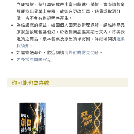
立即扣款，待訂單完成寄出當日將進行請款，實際請款金
額即為出貨單上金額，故如有更改訂單、缺貨或取消訂
購，皆不會有刷退程序產生。
為維護您的權益，如因個人因素欲辦理退貨，請維持產品
原狀並依原包裝包好，於收到商品鑑賞期七天內，將與欲
退貨之商品、紙本發票及原出貨單寄回。詳細可閱讀
退換
貨須知
。
如需寄送海外，歡迎閱讀
海外訂購常見問題
。
更多常見問題FAQ
你可能也會喜歡