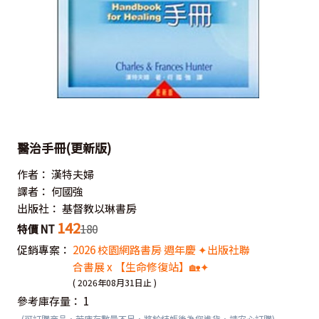
醫治手冊(更新版)
作者：
漢特夫婦
譯者：
何國強
出版社：
基督教以琳書房
142
特價 NT
180
促銷專案：
2026 校園網路書房 週年慶 ✦出版社聯
合書展 x 【生命修復站】🏡✦
( 2026年08月31日止 )
參考庫存量：
1
(可訂購商品，若庫存數量不足，將於結帳後為您進貨，請安心訂購)