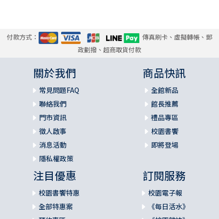
付款方式：
傳真刷卡、虛擬轉帳、郵
政劃撥、超商取貨付款
關於我們
商品快訊
常見問題FAQ
全館新品
聯絡我們
館長推薦
門市資訊
禮品專區
徵人啟事
校園書饗
消息活動
即將登場
隱私權政策
注目優惠
訂閱服務
校園書饗特惠
校園電子報
全部特惠案
《每日活水》