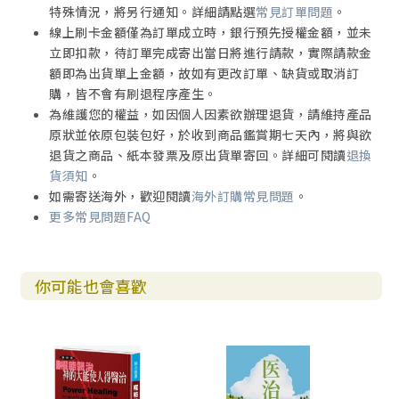
特殊情況，將另行通知。詳細請點選
常見訂單問題
。
線上刷卡金額僅為訂單成立時，銀行預先授權金額，並未
立即扣款，待訂單完成寄出當日將進行請款，實際請款金
額即為出貨單上金額，故如有更改訂單、缺貨或取消訂
購，皆不會有刷退程序產生。
為維護您的權益，如因個人因素欲辦理退貨，請維持產品
原狀並依原包裝包好，於收到商品鑑賞期七天內，將與欲
退貨之商品、紙本發票及原出貨單寄回。詳細可閱讀
退換
貨須知
。
如需寄送海外，歡迎閱讀
海外訂購常見問題
。
更多常見問題FAQ
你可能也會喜歡