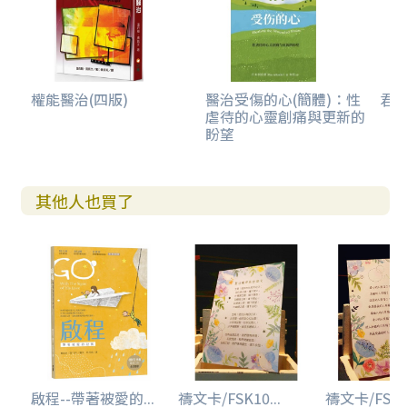
權能醫治(四版)
醫治受傷的心(簡體)：性
君王
虐待的心靈創痛與更新的
盼望
其他人也買了
啟程--帶著被愛的...
禱文卡/FSK10...
禱文卡/FSK10