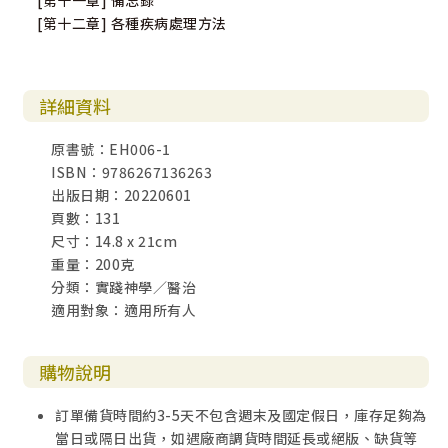
[第十一章] 備忘錄
[第十二章] 各種疾病處理方法
詳細資料
原書號：EH006-1
ISBN：9786267136263
出版日期：20220601
頁數：131
尺寸：14.8 x 21cm
重量：200克
分類：實踐神學／醫治
適用對象：適用所有人
購物說明
訂單備貨時間約3-5天不包含週末及國定假日，庫存足夠為
當日或隔日出貨，如遇廠商調貨時間延長或絕版、缺貨等