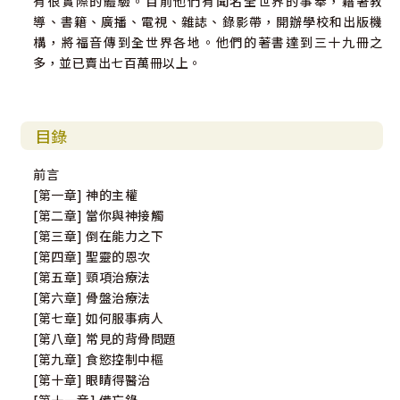
有很實際的體驗。目前他們有聞名全世界的事奉，藉著教
導、書籍、廣播、電視、雜誌、錄影帶，開辦學校和出版機
構，將福音傳到全世界各地。他們的著書達到三十九冊之
多，並已賣出七百萬冊以上。
目錄
前言
[第一章] 神的主權
[第二章] 當你與神接觸
[第三章] 倒在能力之下
[第四章] 聖靈的恩次
[第五章] 頸項治療法
[第六章] 骨盤治療法
[第七章] 如何服事病人
[第八章] 常見的背骨問題
[第九章] 食慾控制中樞
[第十章] 眼睛得醫治