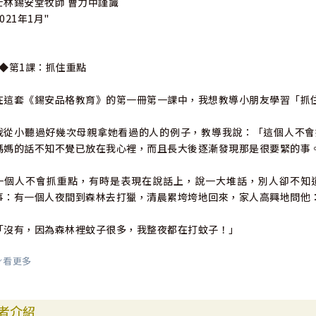
士林錫安堂牧師 曹力中謹識
2021年1月"
"◆第1課：抓住重點
在這套《錫安品格教育》的第一冊第一課中，我想教導小朋友學習「抓
我從小聽過好幾次母親拿她看過的人的例子，教導我說：「這個人不會
媽媽的話不知不覺已放在我心裡，而且長大後逐漸發現那是很要緊的事
一個人不會抓重點，有時是表現在說話上，說一大堆話，別人卻不知
事：有一個人夜間到森林去打獵，清晨累垮垮地回來，家人高興地問他
「沒有，因為森林裡蚊子很多，我整夜都在打蚊子！」
看更多
既然蚊子那麼多，你打不打蚊子，都一樣會被蚊子咬，何不別理牠而專
要只打蚊子，卻沒有真正打到獵物！
者介紹
我想參考專職從事文字事工的李鴻志牧師的教導，教大家一件事，幫助