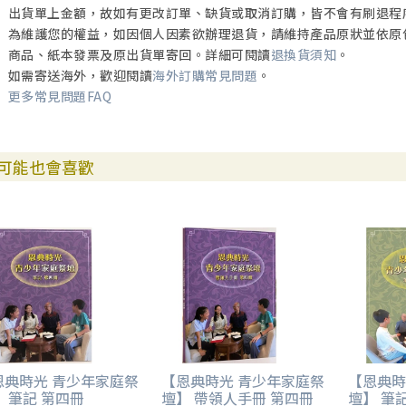
就不會輕易以生氣作回應，因為生氣或說出讓對方生氣的話，只會使事
出貨單上金額，故如有更改訂單、缺貨或取消訂購，皆不會有刷退程
為維護您的權益，如因個人因素欲辦理退貨，請維持產品原狀並依原
試試看把你那些烏煙瘴氣的情緒放在一邊，先用智慧來想想要怎麼做，
商品、紙本發票及原出貨單寄回。詳細可閱讀
退換貨須知
。
翱翔於天空一般。"
如需寄送海外，歡迎閱讀
海外訂購常見問題
。
更多常見問題FAQ
可能也會喜歡
恩典時光 青少年家庭祭
【恩典時光 青少年家庭祭
【恩典時
 筆記 第四冊
壇】 帶領人手冊 第四冊
壇】 筆