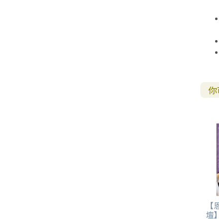
你
【
壇】