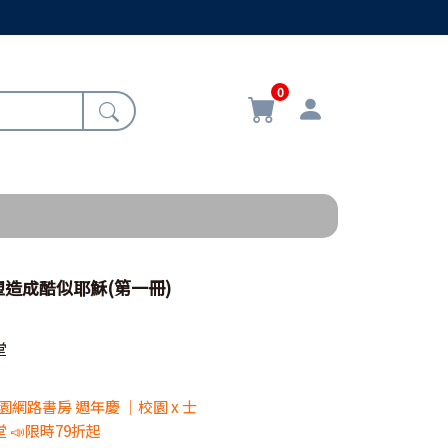
0
造成酷似耶穌(第一冊)
堂
 校園網路書房 週年慶 ｜校園 x 士
 📣限時79折起