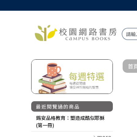
首
最近閱覽過的商品
錫安品格教育：塑造成酷似耶穌
(第一冊)
more