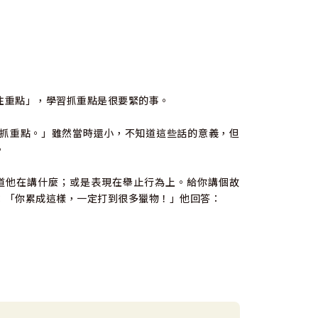
住重點」，學習抓重點是很要緊的事。
抓重點。」雖然當時還小，不知道這些話的意義，但
。
道他在講什麼；或是表現在舉止行為上。給你講個故
：「你累成這樣，一定打到很多獵物！」他回答：
心打獵？我們生命裡有很多像這類的事，請記得，不
你學習抓住重點。建議你預備一本空白筆記本，每天