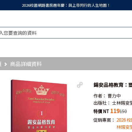
2026校園網路書房週年慶：與上帝同行的人生地圖！
頁
商品詳細資料
錫安品格教育：塑
作者：
曹力中
出版社：
士林錫安
119
特價 NT
150
促銷專案：
2026
林錫安堂