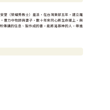
個字：
錫安堂（榮耀秀教士）差派，在台灣東部五年，建立羅
今。曹力中牧師與妻子，數十年來同心將生命擺上，與
所傳講的信息、製作成的書，能將渴慕神的人，帶進
事，可能是發生在你身上的事，也可能是發生在別人身
The Point）。
，粽子交錯一起，讓你很難把它理得整齊。這時你可
重點的意思。
書還讀得蠻好的，大學時候稍微差一些，因為都在預
一個很重要的原因是「專心」，但這不是我今天要講