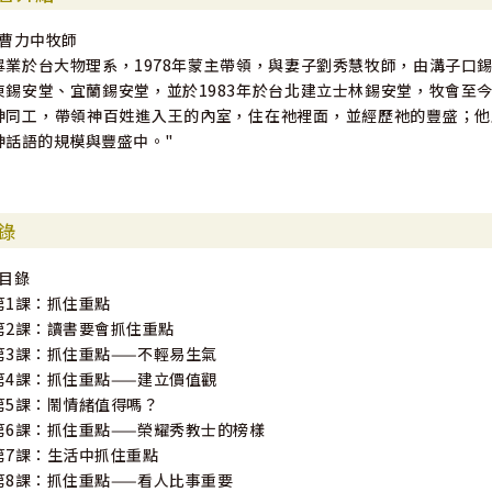
晚上做完功課或是臨睡前，花幾分鐘寫下三件事，每件事儘量不超過20
"曹力中牧師
畢業於台大物理系，1978年蒙主帶領，與妻子劉秀慧牧師，由溝子口
1) 我今天在聖經裡讀到什麼？或抄錄一節當天讀到的經文。
東錫安堂、宜蘭錫安堂，並於1983年於台北建立士林錫安堂，牧會至
2) 我今天學到什麼事？用頭腦想一想，今天有沒有學到甚麼？
神同工，帶領神百姓進入王的內室，住在祂裡面，並經歷祂的豐盛；他
3) 記下一件今天重要的事。想一想今天發生過甚麼讓你覺得很重要的
神話語的規模與豐盛中。"
上的事，只要對你是重要的事都可以。
練習這三件事，將有助你操練如何抓住重點。
◆第2課：讀書要會抓住重點
錄
小朋友要儘量學習讀書、說話、做事，都能夠直指核心，抓住重點（Get to 
"目錄
第1課：抓住重點
我用個比喻來說，媽媽包了粽子，一個一個地綁在一起；包好、綁好後
第2課：讀書要會抓住重點
以從繩頭將粽子整串抓起來，再來理它們，就比較容易了。那也是抓住
第3課：抓住重點——不輕易生氣
第4課：抓住重點——建立價值觀
今天要特別提到讀書，讀書很需要抓住重點。我從小學到大學畢業，讀
第5課：鬧情緒值得嗎？
備成為傳道人，所以沒有花很多心思在功課上。當時書能讀得好，其中
第6課：抓住重點——榮耀秀教士的榜樣
的主題；另外一個祕訣則是 「會抓重點」，這是今天我們要提到的。
第7課：生活中抓住重點
第8課：抓住重點——看人比事重要