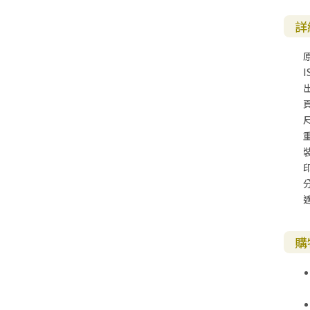
詳
I
尺
購