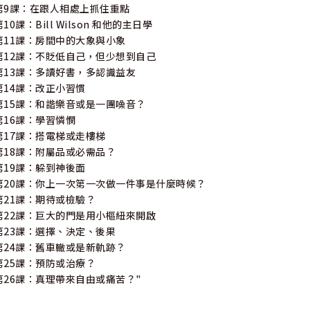
聽老師講課時，常常帶著一個態度，留意他在講什麼；聽起來很簡單，
第9課：在跟人相處上抓住重點
卻不知道老師到底在講什麼；讀書也一樣，要能留意讀出課本在寫什麼
第10課：Bill Wilson 和他的主日學
問題，幫助我讀出課本在寫什麼、老師在講什麼，而能抓住重點。
第11課：房間中的大象與小象
第12課：不貶低自己，但少想到自己
小朋友，你在學校上課時，要有在心裡問自己「老師在講什麼？」的習
第13課：多讀好書，多認識益友
只留意大標題，而是去搞懂每一頁的內容在寫什麼。會問問題，才能抓
第14課：改正小習慣
你上課時腦海裡很少浮現出「問題」，我想你不容易把書讀好。請你試
第15課：和諧樂音或是一團噪音？
第16課：學習憐憫
我想進一步跟小朋友說一件事，我讀書時雖然功課很好，但畢業許多年
第17課：搭電梯或走樓梯
之所以成為超級書呆子和抓重點有關，我不太會在宏觀上面抓重點！我
第18課：附屬品或必需品？
第19課：躲到神後面
比方我讀物理，卻不懂得退後幾步宏觀地看事情，思考「我所讀的東西
第20課：你上一次第一次做一件事是什麼時候？
存在宇宙中有什麼意義？」這些是後來我在大學認識了主之後，逐漸會
第21課：期待或檢驗？
小朋友們也能從小學習這個。
第22課：巨大的門是用小樞紐來開啟
第23課：選擇、決定、後果
◆第3課：抓住重點——不輕易生氣
第24課：舊車轍或是新軌跡？
第25課：預防或治療？
我想繼續教導小朋友學習抓住重點，不輕易生氣。
第26課：真理帶來自由或痛苦？"
我所要講的不只在小朋友身上很容易發生，在青少年、年輕人甚至年長