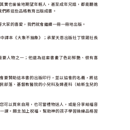
其實也偷偷地期望年輕人，甚至成年兄姐，都能聽進
我們將這些品格教育出版成書。
著大家的喜愛，我們就會繼續一冊一冊地出版。
的著作中譯本《大象不抽象》；承蒙天恩出版社丁懷箴社長
重要人物之一；他還為這套書畫了色彩鮮艷、很有喜
會要贊助這本書的出版印行，並以協會的名義，將這
民部落、基督教醫院的小兒科及婦產科（給新生兒的
您可以買來自用，也可當禮物送人，或是分享給福音
練一課。願主加上祝福，幫助神的孩子學習操練品格習