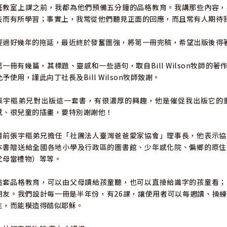
班教室上課之前，我都為他們預備五分鐘的品格教育。我講那些內容，
去而有所學習；事實上，我常從他們聽見正面的回應，而且常有人期待
經過好幾年的拖延，最近終於發奮圖強，將第一冊完稿，希望出版後得
第一冊有幾篇，其標題、靈感和一些語句，取自Bill Wilson牧師
允予使用，謹此向丁社長及Bill Wilson牧師致謝。
張宇樞弟兄對出版這一套書，有很濃厚的興趣，他是催促我出版它的
感、很兒童的插畫，要特別謝謝他！
目前張宇樞弟兄擔任「社團法人臺灣爸爸愛家協會」理事長，他表示協
本書贈送給全國各地小學及行政區的圖書館、少年感化院、偏鄉的原住
父母當禮物）等等。
這套品格教育，可以由父母讀給孩童聽，也可以直接給識字的孩童看；
朋友。我們設計每一冊是半年份，有26課，讓使用者可以每週讀、操
性，而能模造得酷似耶穌。