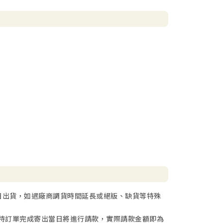
你覺得是媽媽的錯，但不論是不是媽媽的錯，我覺得
做的卻適得其反。
可以改變媽媽的想法？我怎樣可以贏得我的需求？很
多機會要學習這件事，如果你從小學習這事，將來無
的事上都會進行得好一點。
故事，主耶穌把水變為酒，很多小朋友應該都熟悉這
沒有酒，我想馬利亞不是因為主耶穌很有錢所以找他
說：「他們沒有酒了。」
應該會生氣，至少會抱怨吧？可是馬利亞有很好的榜
備好要按著主的想法去行。她對那些僕人說：「祂告
的祕訣，也是非常有智慧的作法。
點。為什麼要作出使對方生氣的反應，以致對方不肯
這是很簡單的道理，卻是我們很多人常犯的錯。
日出貨，如遇廠商調貨時間延長或絕版、缺貨等特殊
間的相處，有很大的幫助。遇見不滿意的事情時，你
待訂單完成寄出當日將進行請款，實際請款金額即為