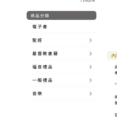
商品分類
電 子 書
聖 經
基 督 教 書 籍
新 舊 約 聖 經
內
福 音 禮 品
簡 體 聖 經
聖 經 論 叢
和 合 本
一 般 禮 品
英 文 聖 經
神 學 類
福 音 飾 品 配 件
和 合 本 標 點
參 考 書 工 具 書
音 樂
外 文 聖 經
實 踐 神 學
福 音 家 飾 用 品
一 般 卡 片
新 標 點 和 合 本
K J V
摩 西 五 經
系 統 神 學
福 音 項 鍊
讀 經 法
中 外 文 聖 經
教 會 歷 史
福 音 生 活 雜 貨
一 般 文 具
詩 本 樂 譜
和 合 本 修 訂 版
E S V
歷 史 書
神 、 創 造
宣 教 差 傳
福 音 耳 環 / 耳 夾
福 音 桌 飾 品
萬 用 卡
釋 經 法
創 世 記