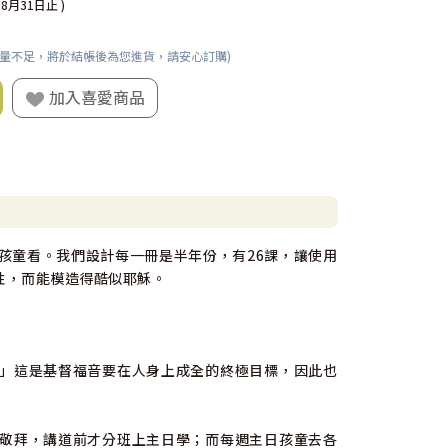
08月31日止 )
數量不足，將於結帳後為您進貨，請安心訂購)
加入喜愛商品
孩童看。我們設計每一冊是半年份，有26課，讓使用
性，而能模造得酷似耶穌。
」這是基督福音要在人身上成全的終極目標，因此也
敬拜，講道前才分班上主日學；而每週主日孩童去各