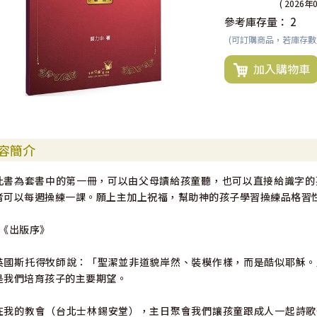
( 2026年
參考庫存量：
2
(可訂購商品，若庫存
加入購物車
容簡介
此書為套書中的第一冊，可以由父母讀給孩童聽，也可以直接給識字的
者可以每週操練一課。願上主加上祝福，幫助神的孩子學習操練品格習
"《出版序》
英國斯托得牧師說：「聖潔並非道貌岸然、裝模作樣，而是酷似耶穌。
是我們培育孩子的主要期望。
在我的教會（台北士林錫安堂），主日聚會我們讓孩童跟成人一起詩歌