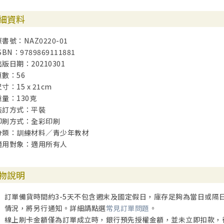
她沒有立刻答應時，很多小朋友就立刻用言語或行為讓媽媽生氣。可能
細資料
你不太會抓重點。因為你的目的應該是讓媽媽同意你的要求，但你剛剛
原書號：NAZ0220-01
當媽媽沒有照你的期望做時，應該趕快用你的聰明智慧想一想：我怎樣
SBN：9789869111881
多人會犯這樣的錯誤，我認為那是因為不會抓重點。我們在一生中有很
出版日期：20210301
論在學校裡，在人際關係與朋友之間，甚至在職場上、在教會裡，所有
頁數：56
寸：15 x 21cm
讓我舉主的母親馬利亞為例，這是在約翰福音第二章記載的迦拿婚宴的
重量：130克
個故事。主耶穌的母親對主有信心，知道遇見難處主能解決；當宴席上
裝訂方式：平裝
幫忙，她或許不確定主耶穌能做什麼，但她就是相信主能做，所以跟主
印刷方式：全彩印刷
分類：訓練材料／青少年教材
沒想到主耶穌講了一句聽起來有點粗魯的話拒絕了她！如果你是馬利亞
適用對象：適用所有人
樣，她沒有生氣，也沒有進一步爭論來爭取，反而退後半步，使自己預
訴你們什麼，你們就做什麼。」於是婚宴得著主的幫助，這是非常重要
物說明
我們生命裡無論何時遭遇拒絕、挫折，這都是最好的做法，這叫抓住重
做你原先要他做的事；或是你認為被拒絕了，就表示全世界都絕望了？
訂單備貨時間約3-5天不包含週末及國定假日，庫存足夠為當日或隔
情況，將另行通知。詳細請點選
常見訂單問題
。
如果從小學習這件事並養成習慣，對將來跟同學、朋友、配偶、老闆之
線上刷卡金額僅為訂單成立時，銀行預先授權金額，並未立即扣款，