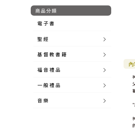
商品分類
電 子 書
聖 經
基 督 教 書 籍
新 舊 約 聖 經
內
福 音 禮 品
簡 體 聖 經
聖 經 論 叢
和 合 本
一 般 禮 品
英 文 聖 經
神 學 類
福 音 飾 品 配 件
和 合 本 標 點
參 考 書 工 具 書
音 樂
外 文 聖 經
實 踐 神 學
福 音 家 飾 用 品
一 般 卡 片
新 標 點 和 合 本
K J V
摩 西 五 經
系 統 神 學
福 音 項 鍊
讀 經 法
中 外 文 聖 經
教 會 歷 史
福 音 生 活 雜 貨
一 般 文 具
詩 本 樂 譜
和 合 本 修 訂 版
E S V
歷 史 書
神 、 創 造
宣 教 差 傳
福 音 耳 環 / 耳 夾
福 音 桌 飾 品
萬 用 卡
釋 經 法
創 世 記
註 釋 本 聖 經
生 命 造 就
福 音 食 器 廚 房
食 器 廚 房
C D
現 代 中 文 譯 本
G N B
和 合 本 / N I V
舊 約 註 釋
基 督
社 會 參 與
歷 史
福 音 手 環 / 手 鍊
福 音 布 軸 掛 畫
福 音 服 飾 布 品
貼 紙
日 記 . 筆 記
音 樂 叢 書
聖 經 概 論
出 埃 及 記
約 書 亞 記