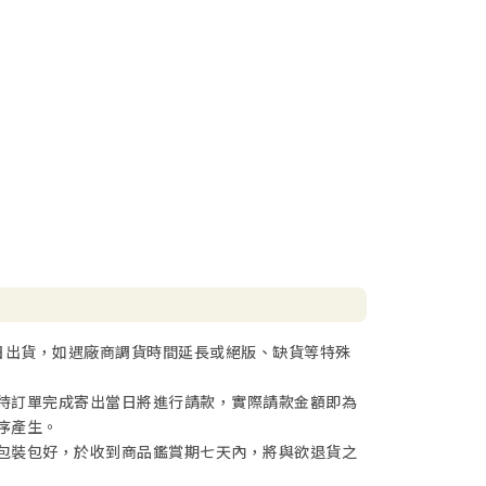
日出貨，如遇廠商調貨時間延長或絕版、缺貨等特殊
待訂單完成寄出當日將進行請款，實際請款金額即為
序產生。
包裝包好，於收到商品鑑賞期七天內，將與欲退貨之