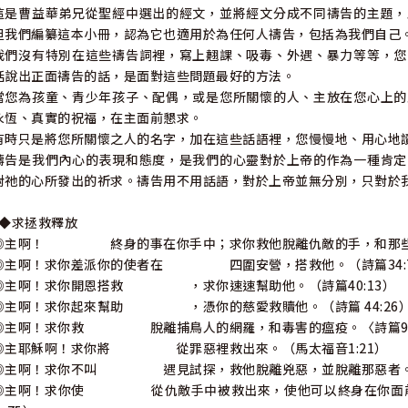
這是曹益華弟兄從聖經中選出的經文，並將經文分成不同禱告的主題，
但我們編纂這本小冊，認為它也適用於為任何人禱告，包括為我們自己
我們沒有特別在這些禱告詞裡，寫上翹課、吸毒、外遇、暴力等等，您
話說出正面禱告的話，是面對這些問題最好的方法。
當您為孩童、青少年孩子、配偶，或是您所關懷的人、主放在您心上的
永恆、真實的祝福，在主面前懇求。
有時只是將您所關懷之人的名字，加在這些話語裡，您慢慢地、用心地
禱告是我們內心的表現和態度，是我們的心靈對於上帝的作為一種肯定
對祂的心所發出的祈求。禱告用不用話語，對於上帝並無分別，只對於
"◆求拯救釋放
◎主啊！ 終身的事在你手中；求你救他脫離仇敵的手，和那些逼迫
◎主啊！求你差派你的使者在 四圍安營，搭救他。（詩篇34:
◎主啊！求你開恩搭救 ，求你速速幫助他。（詩篇40:13）
◎主啊！求你起來幫助 ，憑你的慈愛救贖他。（詩篇 44:26
◎主啊！求你救 脫離捕鳥人的網羅，和毒害的瘟疫。〈詩篇91
◎主耶穌啊！求你將 從罪惡裡救出來。（馬太福音1:21）
◎主啊！求你不叫 遇見試探，救他脫離兇惡，並脫離那惡者。（
◎主啊！求你使 從仇敵手中被救出來，使他可以終身在你面前，