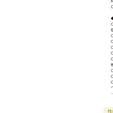
其 他 中 外 文 聖 經
新 約 歷 史 書
青 少 年
靈 恩
研 經 材 料
詩 、 散 文
福 音 包 裝 用 品
聖 經 故 事
約 拿 書
約 翰 福 音
加 拉 太 書
雅 各 書
啟 示 錄
信 徒 神 學
福 音 明 信 片 . 書 籤
成 人
教 育
兒 童 教 材
劇 本 遊 戲
福 音 文 具 雜 貨
聖 經 神 學
彌 迦 書
以 弗 所 書
彼 得 前 書
使 徒 行 傳
靈 界
福 音 季 節 卡
職 業
文 字 工 作
青 少 年 教 材
兒 童 故 事 C D
偽 經 次 經
那 鴻 書
腓 立 比 書
彼 得 後 書
福 音 小 禮 卡
特 殊 問 題
小 組 教 會
幼 稚 教 材
畫 冊
哈 巴 谷 書
歌 羅 西 書
約 翰 壹 、 貳 、 參 書
其 他 福 音 卡 片
生 活 教 導
成 人 教 材
西 番 雅 書
帖 撒 羅 尼 迦 前 後
猶 大 書
主 日 學 教 材
哈 該 書
提 摩 太 前 後
歸 納 法 研 經
撒 迦 利 亞 書
提 多 書
紙 品
瑪 拉 基 書
腓 利 門 書
教 牧 書 信
作