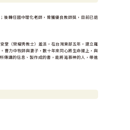
；後轉任國中理化老師，曾獲優良教師獎，目前已退
邊，從事代禱的工作，為我們代求。
錫安堂（榮耀秀教士）差派，在台灣東部五年，建立羅
躺臥在祂恩典的陽光之下。作基督徒，老實說，就是得
今。曹力中牧師與妻子，數十年來同心將生命擺上，與
所傳講的信息、製作成的書，能將渴慕神的人，帶進