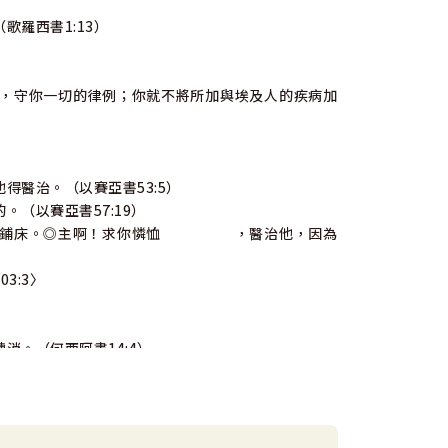
羅西書1:13）
守你一切的律例；你就不將所加與埃及人的疾病加
治。（以賽亞書53:5）
以賽亞書57:19）
他鋪床。◎主啊！求你憐恤 ，醫治他，因為
:3〉
（何西阿書14:4）
線（翅膀）有醫治之能；他必出來，跳躍如圈裡的
書5:16）