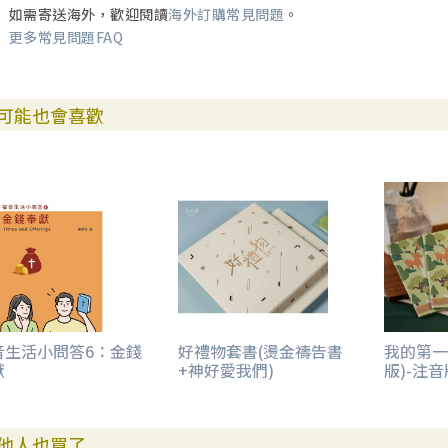
如需寄送海外，歡迎閱讀
海外訂購常見問題
。
更多常見問題FAQ
可能也會喜歡
音生活小問答6：金錢
好禮物套書(燙金禱告書
我的第一
獻
+神好愛我們)
版)-注音
他人也買了