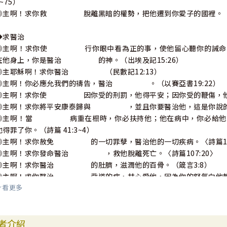
4~75）
◎主啊！求你救 脫離黑暗的權勢，把他遷到你愛子的國裡。（歌
◆求醫治
◎主啊！求你使 行你眼中看為正的事，使他留心聽你的誡命，
在他身上，你是醫治 的神。（出埃及記15:26）
◎主耶穌啊！求你醫治 （民數記12:13）
◎主啊！你必應允我們的禱告，醫治 。（以賽亞書19:22）
◎主啊！求你使 因你受的刑罰，他得平安；因你受的鞭傷，他得醫
◎主啊！求你將平安康泰歸與 ，並且你要醫治他，這是你說的。（
◎主啊！當 病重在榻時，你必扶持他；他在病中，你必給
他得罪了你。（詩篇 41:3~4）
◎主啊！求你赦免 的一切罪孽，醫治他的一切疾病。〈詩篇103
◎主啊！求你發命醫治 ，救他脫離死亡。〈詩篇107:20〉
◎主啊！求你醫治 的肚臍，滋潤他的百骨。（箴言3:8）
◎主啊！求你醫治 背道的病，甘心愛他，因為你的怒氣向他轉消。
看更多
◎主啊！求你使 敬畏你的名，因此必有公義的日頭出現，其光
肥犢。（瑪拉基書4:2）
◎主啊！求你醫治 各樣的病症。（馬太福音4:23）
者介紹
◎主啊！求你使 懂得彼此認罪，互相代求，好得著醫治。（雅各