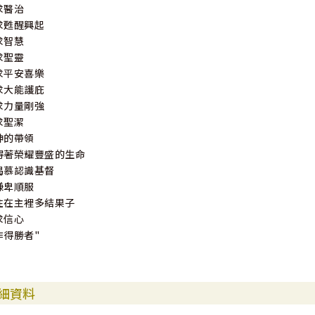
求醫治
求甦醒興起
求智慧
求聖靈
求平安喜樂
求大能護庇
求力量剛強
求聖潔
神的帶領
得著榮耀豐盛的生命
渴慕認識基督
謙卑順服
住在主裡多結果子
求信心
作得勝者"
細資料