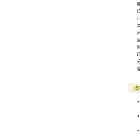
I
尺
購