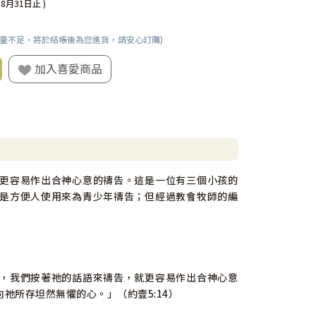
08月31日止 )
數量不足，將於結帳後為您進貨，請安心訂購)
加入喜愛商品
更容易作出合神心意的禱告。這是一位有三個小孩的
是方便人使用來為青少年禱告；但經過教會牧師的編
，我們按著祂的話語來禱告，就更容易作出合神心意
祂所存坦然無懼的心。」（約壹5:14）