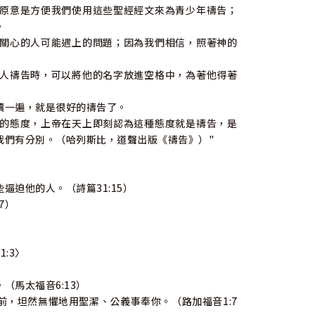
原意是方便我們使用這些聖經經文來為青少年禱告；
。
關心的人可能遇上的問題；因為我們相信，照著神的
人禱告時，可以將他的名字放進空格中，為著他得著
讀一遍，就是很好的禱告了。
的態度，上帝在天上即刻認為這種態度就是禱告，是
我們有分別。（哈列斯比，道聲出版《禱告》）"
他的人。（詩篇31:15）
7）
）
:3〉
馬太福音6:13）
坦然無懼地用聖潔、公義事奉你。（路加福音1:7