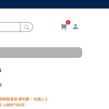
0
告
堂
 校園網路書房 週年慶 ｜校園 x 士
 📣限時79折起