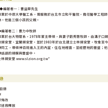
"◆編著者一：曹益華先生
***********
畢業於中原大學醫工系，曾服務於台北巿立和平醫院，擔任醫學工程師
休。他是三個小孩的父親。
»沒有比從事代禱，更使我們與基督聯合的了；因為基督今天正在父右
—慕安得烈Andrew Murray
◆編著者二：曹力中牧師
畢業於台大物理系，1978年蒙主帶領，與妻子劉秀慧牧師，由溝子口
»禱告不是別的，乃只是向主舉起禱告的眼目；禱告不是別的，乃只是
東錫安堂、宜蘭錫安堂，並於1983年於台北建立士林錫安堂，牧會至
以在陽光中佔了一席之地！
神同工，帶領神百姓進入王的內室，住在祂裡面，並經歷祂的豐盛；他
—哈列斯比Ole Hallesby"
神話語的規模與豐盛中。
林錫安堂 www.slzion.org.tw"
錄
"目錄
序
求悔改
求拯救釋放