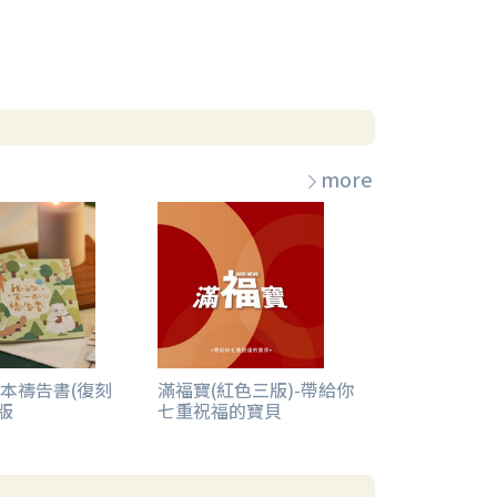
more
本禱告書(復刻
滿福寶(紅色三版)-帶給你
版
七重祝福的寶貝