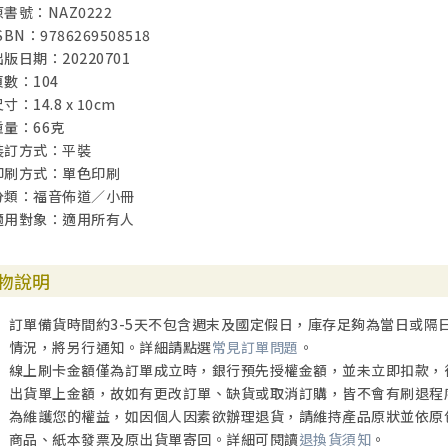
原書號：NAZ0222
SBN：9786269508518
出版日期：20220701
頁數：104
寸：14.8 x 10cm
重量：66克
裝訂方式：平裝
印刷方式：單色印刷
分類：福音佈道／小冊
適用對象：適用所有人
物說明
訂單備貨時間約3-5天不包含週末及國定假日，庫存足夠為當日或隔
情況，將另行通知。詳細請點選
常見訂單問題
。
線上刷卡金額僅為訂單成立時，銀行預先授權金額，並未立即扣款，
出貨單上金額，故如有更改訂單、缺貨或取消訂購，皆不會有刷退程
為維護您的權益，如因個人因素欲辦理退貨，請維持產品原狀並依原
商品、紙本發票及原出貨單寄回。詳細可閱讀
退換貨須知
。